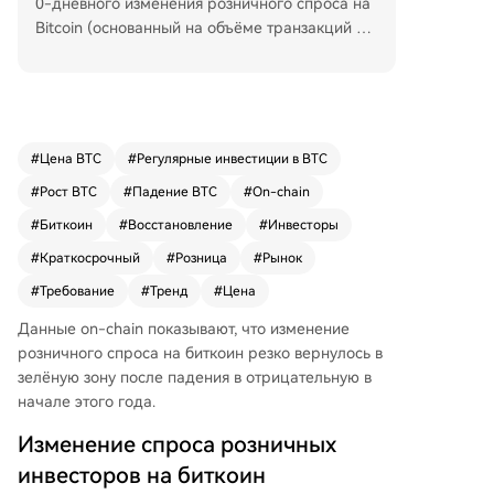
0-дневного изменения розничного спроса на
Bitcoin (основанный на объёме транзакций ме
нее $10 000) с марта резко упал в отрицатель
ную зону, но недавно вновь стал положительн
ым, достигнув +4.38%. Это указывает на возвр
ащение интереса мелких инвесторов, хотя их
активность всё ещё ниже февральского уровн
#
Цена BTC
#
Регулярные инвестиции в BTC
я. Параллельно, доля убыточных монет у крат
#
Рост BTC
#
Падение BTC
#
On-chain
косрочных держателей (владеющих BTC мен
ее 155 дней) сократилась до 38% на фоне не
#
Биткоин
#
Восстановление
#
Инвесторы
давнего роста цены. В настоящий момент Bitc
#
Краткосрочный
#
Розница
#
Рынок
oin торгуется около $80 700, демонстрируя бо
#
Требование
#
Тренд
#
Цена
ковое движение после снижения на 1% за нед
елю.
Данные on-chain показывают, что изменение
розничного спроса на биткоин резко вернулось в
зелёную зону после падения в отрицательную в
начале этого года.
Изменение спроса розничных
инвесторов на биткоин