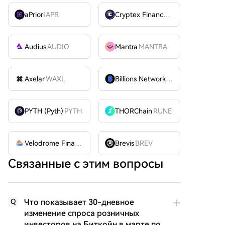
aPriori
APR
Cryptex Finance
CTX
Audius
AUDIO
Mantra
MANTRA
Axelar
WAXL
Billions Network
BILL
PYTH (Pyth)
PYTH
THORChain
RUNE
Velodrome Finance
VELODROME
Brevis
BREV
Связанные с этим вопросы
Что показывает 30-дневное
Q
изменение спроса розничных
инвесторов на Биткойн в марте по