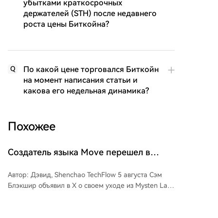
убытками краткосрочных
держателей (STH) после недавнего
роста цены Биткойна?
По какой цене торговался Биткойн
Q
на момент написания статьи и
какова его недельная динамика?
Похожее
Создатель языка Move перешел в
Anthropic, и криптоиндустрия массово
Автор: Дэвид, Shenchao TechFlow 5 августа Сэм
теряет «привратников»
Блэкшир объявил в X о своем уходе из Mysten Labs
и переходе в Anthropic для исследований в
области защитной безопасности ИИ. Блэкшир
является создателем языка программирования