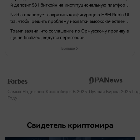
й депозит 581 биткойн на институциональную платформ
у хранения NYDIG
Nvidia планирует сократить конфигурацию HBM Rubin Ul
tra, чтобы решить проблему нехватки высококачественн
ых комплектующих, тестируя как минимум три версии с
Трамп заявил, что соглашение по Ормузскому проливу е
низким объемом памяти
ще не finalized, ведутся переговоры
Больше
Самых Надежных Криптобирж В 2025
Лучшая Биржа 2025 Год
Году
Свидетель криптомира