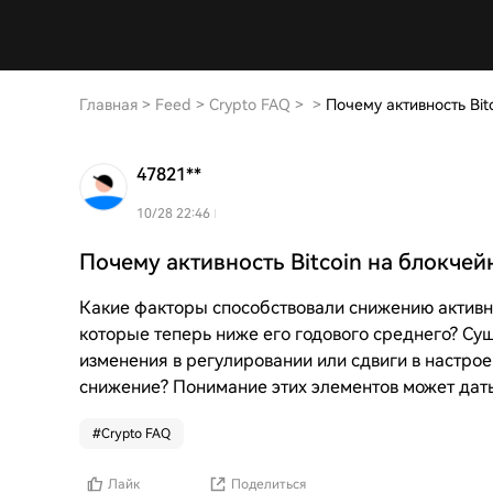
Главная
>
Feed
>
Crypto FAQ
>
>
Почему активность Bit
47821**
10/28 22:46
Почему активность Bitcoin на блокчей
Какие факторы способствовали снижению активност
которые теперь ниже его годового среднего? С
изменения в регулировании или сдвиги в настрое
снижение? Понимание этих элементов может дат
#
Crypto FAQ
Лайк
Поделиться