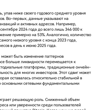
сь, упав ниже своего годового среднего уровня 
ов. Во-первых, данные указывают на 
нзакций и активных адресов. Например, 
сентябре 2024 года до всего лишь 346 000 к 
ние примерно на 53%. Аналогично, количество 
самого низкого уровня с конца 2023 года, 
есов в день к июню 2025 года.

 может быть изменение паттернов 
все больше ликвидности перемещается к 
астодиальные платформы, традиционные ончейн-
ьность для многих инвесторов. Этот сдвиг может 
орая оставалась относительно стабильной в 
го основными сетевыми фундаментальными 
играет решающую роль. Сниженный объем 
реса или уверенности среди пользователей 