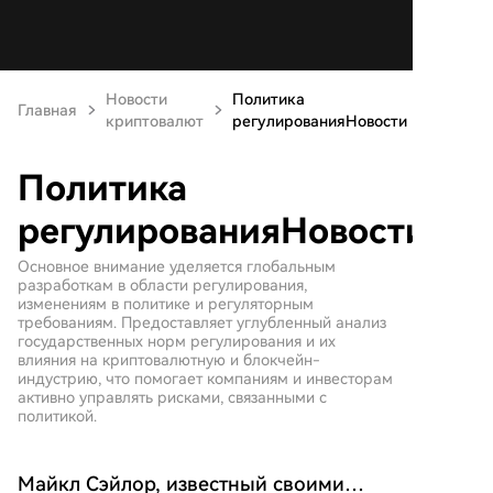
Новости
Политика
Главная
криптовалют
регулированияНовости
Политика
регулированияНовости
Основное внимание уделяется глобальным
разработкам в области регулирования,
изменениям в политике и регуляторным
требованиям. Предоставляет углубленный анализ
государственных норм регулирования и их
влияния на криптовалютную и блокчейн-
индустрию, что помогает компаниям и инвесторам
активно управлять рисками, связанными с
политикой.
Майкл Сэйлор, известный своими