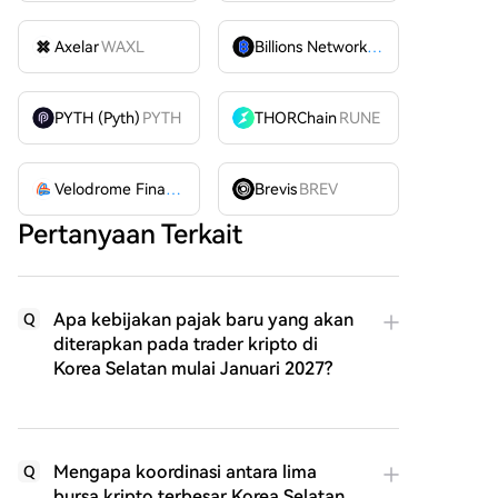
Axelar
WAXL
Billions Network
BILL
PYTH (Pyth)
PYTH
THORChain
RUNE
Velodrome Finance
VELODROME
Brevis
BREV
Pertanyaan Terkait
Apa kebijakan pajak baru yang akan
Q
diterapkan pada trader kripto di
Korea Selatan mulai Januari 2027?
Mengapa koordinasi antara lima
Q
bursa kripto terbesar Korea Selatan