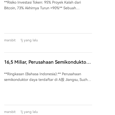
**Risiko Investasi Token: 95% Proyek Kalah dari
Turun Lebih dari 90%
Performa bulanan juga tidak selalu mencerminkan
Bitcoin, 73% Akhirnya Turun >90%** Sebuah
kinerja tahunan. Misalnya, RIEF memiliki imbal hasil
penelitian terhadap 1.972 token yang mencapai
tahun-ke-tanggal hanya 4,5% hingga akhir Juli, jauh
kapitalisasi pasar sirkulasi $50 juta antara Januari
di bawah strategi lain seperti Graham Capital's
2020 dan Desember 2025 mengungkap tingkat
Tactical Trend (23,7%) atau Qube's Torus (~18%)
kegagalan yang ekstrem di pasar altcoin. **Temuan
yang justru turun pada Juli. Artikel ini menekankan
Kunci:** * Hanya **4.1%** token yang kinerjanya
bahwa label umum seperti "kuantitatif" atau
marsbit
1j yang lalu
mengungguli Bitcoin. Pada token berusia minimal 24
"multistrategi" dapat menyesatkan. Setiap angka
bulan, angkanya turun menjadi **1.7%**. * **73%**
kinerja harus dilihat dalam konteks strategi spesifik,
dari semua token sampel akhirnya mengalami
cakupan aset, dan kerangka waktu yang tepat, alih-
penurunan harga **minimal 90%** dari harga saat
alih dianggap sebagai gambaran luas industri.
16,5 Miliar, Perusahaan Semikonduktor
pertama kali mencapai patokan $50 juta, dengan
Daya Sichuan Dilepas
waktu median menuju penurunan 90% hanya **13
**Ringkasan (Bahasa Indonesia):** Perusahaan
bulan**. * **Probabilitas sukses dasar** untuk token
semikonduktor daya terdaftar di A股 Jiangsu, Suzhou
hanyalah 1 dari 24. * **Risiko asimetris** (potensi
**Kaiweite Semiconductor Co., Ltd.** (Kaiweite),
keuntungan tinggi, kerugian terbatas) telah hilang.
mengumumkan rencana akuisisi senilai **1,65 miliar
Token batch 2023-2026 secara median **tidak
yuan** terhadap perusahaan semikonduktor daya
pernah diperdagangkan di atas harga patokan
Chengdu, **Jingyi Semiconductor Co., Ltd.**, untuk
masuknya**, berbeda dengan batch 2020 yang
memperoleh 100% sahamnya. Transaksi ini tergolong
mediannya pernah naik 5.1x. * **Faktor momentum
marsbit
1j yang lalu
sebagai restrukturisasi aset besar karena Jingyi