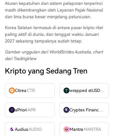
Aturan kepatuhan dan sistem pelaporan terperinci
masih dikembangkan oleh Layanan Pajak Nasional
dan lima bursa besar menjelang peluncuran.
Korea Selatan termasuk di antara pasar kripto ritel
paling aktif di dunia, dan tenggat waktu Januari
2027 sekarang tampaknya sudah tetap.
Gambar unggulan dari WorldStrides Australia
, chart
dari TradingView
Kripto yang Sedang Tren
Citrea
CTR
wrapped stUSDT
WSTUSDT
aPriori
APR
Cryptex Finance
CTX
Audius
AUDIO
Mantra
MANTRA