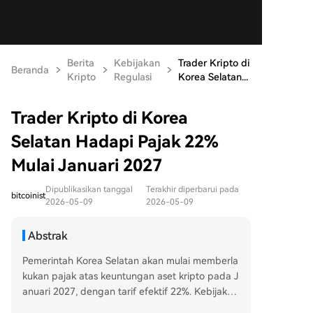
Berita
Kebijakan
Trader Kripto di
Beranda
Kripto
Regulasi
Korea Selatan...
Trader Kripto di Korea
Selatan Hadapi Pajak 22%
Mulai Januari 2027
Dipublikasikan tanggal
Terakhir diperbarui pada
bitcoinist
2026-05-09
2026-05-09
Abstrak
Pemerintah Korea Selatan akan mulai memberla
kukan pajak atas keuntungan aset kripto pada J
anuari 2027, dengan tarif efektif 22%. Kebijakan
ini menetapkan ambang batas penghasilan ken