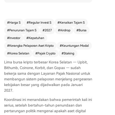
a pajak sebesar 2,5 juta won (sekitar $1.800) pe
r tahun, di mana keuntungan di atas jumlah itu a
kan dikenakan pajak. Lima bursa kripto terbesar
di negara itu — Upbit, Bithumb, Coinone, Korbit,
#
Harga S
#
Regular Invest S
#
Kenaikan Tajam S
dan Gopax — sedang bekerja sama dengan La
#
Penurunan Tajam S
#
2027
#
Airdrop
#
Bursa
yanan Pajak Nasional untuk menyiapkan sistem
pelaporan. Pajak ini akan berlaku untuk keuntun
#
Investor
#
Kepatuhan
gan dari perdagangan dan peminjaman aset vi
#
Kerangka Pelaporan Aset Kripto
#
Keuntungan Modal
rtual, yang dikategorikan sebagai "penghasilan l
#
Korea Selatan
#
Pajak Crypto
#
Staking
ain". Pemerintah menegaskan bahwa kebijakan i
ni akan dilaksanakan sesuai jadwal, meski terda
Lima bursa kripto terbesar Korea Selatan — Upbit,
pat kekhawatiran terkait perdagangan di platfo
Bithumb, Coinone, Korbit, dan Gopax — sudah
rm luar negeri. Otoritas berencana menggunaka
bekerja sama dengan Layanan Pajak Nasional untuk
n kerangka pelaporan global (CARF) untuk mela
membangun sistem pelaporan menjelang pergeseran
cak transaksi tersebut. Aturan terpisah untuk pe
kebijakan besar yang dijadwalkan pada Januari
nghasilan dari staking, airdrop, dan pinjaman m
2027.
asih akan dirilis. Kebijakan ini diperkirakan akan
mempengaruhi sekitar 13,26 juta investor di Kor
Koordinasi ini menandakan bahwa pemerintah kali ini
ea Selatan.
serius, setelah bertahun-tahun penundaan dan
pertarungan politik mengenai apakah aset digital