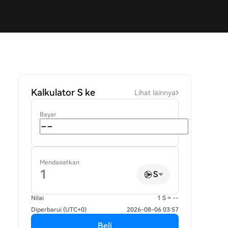
Kalkulator S ke
Lihat lainnya
Bayar
Mendapatkan
S
Nilai
1 S = --
Diperbarui (UTC+0)
2026-08-06 03:57
Beli