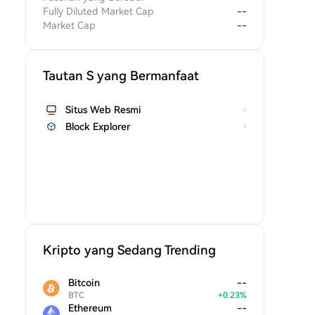
Fully Diluted Market Cap
--
Market Cap
--
Tautan S yang Bermanfaat
Situs Web Resmi
Block Explorer
Kripto yang Sedang Trending
Bitcoin
--
BTC
+
0.23
%
Ethereum
--