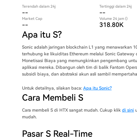
Terendah dalam 24j
Tertinggi dalam 24j
--
--
Market Cap
Volume 24 jam ()
--
318.80K
Apa itu S?
Sonic adalah jaringan blockchain L1 yang menawarkan 10.
terhubung ke likuiditas Ethereum melalui Sonic Gateway
Monetisasi Biaya yang memungkinkan pengembang untuk
aplikasi mereka. Dibangun oleh tim di balik Fantom Ope
subsidi biaya, dan abstraksi akun asli sambil mempertah
Untuk detailnya, silakan baca:
Apa itu Sonic?
Cara Membeli S
Cara membeli S di HTX sangat mudah. Cukup klik
di sini
u
mudah.
Pasar S Real-Time