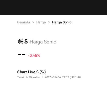
Beranda
Harga
Harga Sonic
S
Harga Sonic
--
-0.45%
Chart Live S (S/)
Terakhir Diperbarui: 2026-08-06 03:57 (UTC+0)