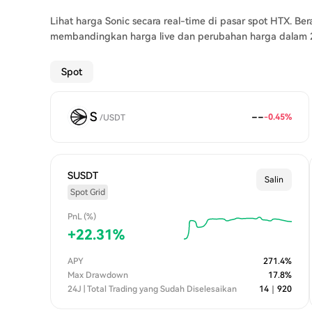
Lihat harga Sonic secara real-time di pasar spot HTX. Ber
membandingkan harga live dan perubahan harga dalam 24
Spot
S
--
-0.45
%
/
USDT
SUSDT
Salin
Spot Grid
PnL (%)
+
22.31
%
APY
271.4
%
Max Drawdown
17.8
%
24J | Total Trading yang Sudah Diselesaikan
14
｜
920