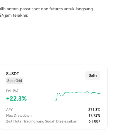
alih antara pasar spot dan futures untuk langsung
 jam terakhir.
SUSDT
Salin
Spot Grid
PnL (%)
+
22.3
%
APY
271.3
%
Max Drawdown
17.72
%
24J | Total Trading yang Sudah Diselesaikan
6
｜
887