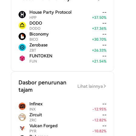
House Party Protocol
--
HPP
+
37.50
%
DODO
--
DODO
+
37.36
%
Biconomy
--
BICO
+
30.70
%
Zerobase
--
ZBT
+
26.33
%
FUNTOKEN
--
FUN
+
21.54
%
Dasbor penurunan
Lihat lainnya
tajam
Infinex
--
INX
-
12.95
%
Zircuit
--
ZRC
-
12.82
%
Vulcan Forged
--
PYR
-
10.82
%