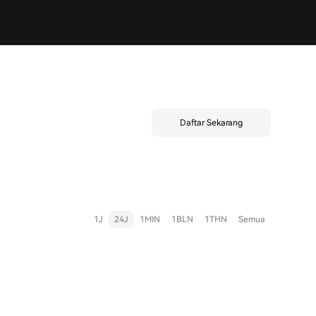
Daftar Sekarang
1J
24J
1MIN
1BLN
1THN
Semua