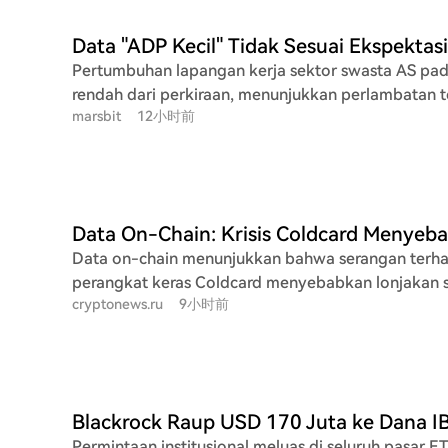
Pertumbuhan lapangan kerja sektor swasta AS pada 
rendah dari perkiraan, menunjukkan perlambatan te
marsbit
12小时前
upah tetap tangguh. Data ADP menunjukkan bahwa sektor swasta
menambahkan hanya 44.000 pekerjaan baru pada bu
bawah perkiraan ekonom Bloomberg sebesar 65.00
merupakan yang terendah tahun ini dan turun dari d
sebesar 95.000. Meski perekrutan melambat, lapor
menunjukkan bahwa kenaikan gaji bagi pekerja ya
Data on-chain menunjukkan bahwa serangan ter
pekerjaan mengalami percepatan ke level terkuat
perangkat keras Coldcard menyebabkan lonjakan s
setahun. Ekonom kepala ADP, Nela Richardson, 
cryptonews.ru
9小时前
pasokan aktif Bitcoin (BTC). Menurut laporan K33, 
pola perekrutan khas sedang berubah karena pemb
BTC berpindah tangan dalam tujuh hari, menandai
menanggapi pergeseran lingkungan makroekonomi. Lapor
aktif tertinggi pada tahun 2026. Lonjakan ini, me
penggajian non-pertanian pemerintah AS yang akan 
98% dari 403.101 BTC menjadi 797.407 BTC dalam
Jumat sangat dinantikan pasar. Jika tren ini dikonfi
terutama didorong oleh kepanikan pemilik dompet
mendukung fokus Federal Reserve untuk terus meme
memindahkan dana mereka setelah dieksploitasi k
yang masih tetap tinggi.
Permintaan institusional meluas di seluruh pasar ET