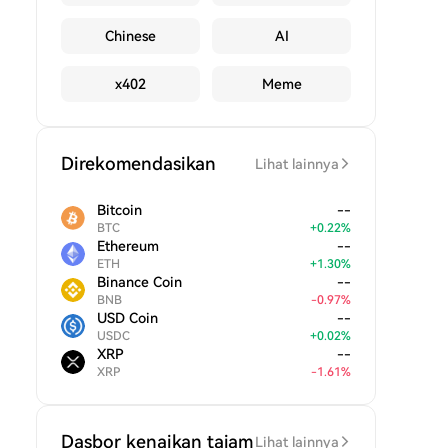
Chinese
AI
x402
Meme
Direkomendasikan
Lihat lainnya
Bitcoin
--
BTC
+
0.22
%
Ethereum
--
ETH
+
1.30
%
Binance Coin
--
BNB
-
0.97
%
USD Coin
--
USDC
+
0.02
%
XRP
--
XRP
-
1.61
%
Dasbor kenaikan tajam
Lihat lainnya