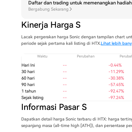
Daftar dan trading untuk memenangkan hadiah 
Bergabung Sekarang
Kinerja Harga S
Lacak pergerakan harga Sonic dengan tampilan chart untuk 
periode sejak pertama kali listing di HTX.
Lihat lebih ban
Waktu
Perubahan
Peruba
Hari Ini
--
-0.44%
30 hari
--
-11.29%
60 hari
--
-30.38%
90 hari
--
-57.45%
1 tahun
--
-92.47%
Sejak listing
--
-97.24%
Informasi Pasar S
Dapatkan detail harga Sonic terbaru di HTX: harga tertin
sepanjang masa (all-time high [ATH]), dan persentase pe