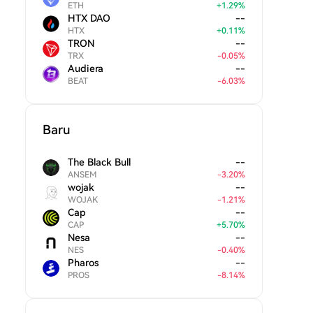
ETH
+
1.29
%
HTX DAO
--
HTX
+
0.11
%
TRON
--
TRX
-
0.05
%
Audiera
--
BEAT
-
6.03
%
Baru
The Black Bull
--
ANSEM
-
3.20
%
wojak
--
WOJAK
-
1.21
%
Cap
--
CAP
+
5.70
%
Nesa
--
NES
-
0.40
%
Pharos
--
PROS
-
8.14
%