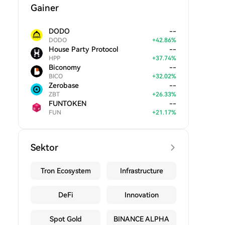
Gainer
DODO
--
DODO
+
42.86
%
House Party Protocol
--
HPP
+
37.74
%
Biconomy
--
BICO
+
32.02
%
Zerobase
--
ZBT
+
26.33
%
FUNTOKEN
--
FUN
+
21.17
%
Sektor
Tron Ecosystem
Infrastructure
DeFi
Innovation
Spot Gold
BINANCE ALPHA