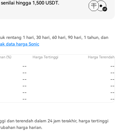
senilai hingga
1,500 USDT
.
rentang 1 hari, 30 hari, 60 hari, 90 hari, 1 tahun, dan
yak data harga Sonic
han (%)
Harga Tertinggi
Harga Terendah
--
--
--
--
--
--
--
--
--
--
--
--
ggi dan terendah dalam 24 jam terakhir, harga tertinggi
rubahan harga harian.