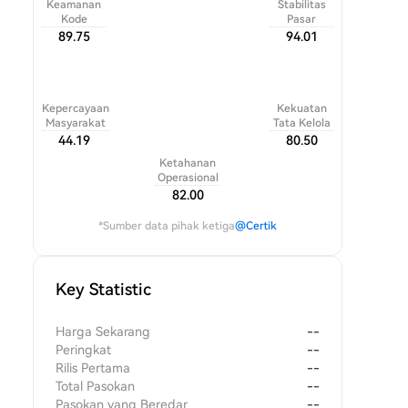
Keamanan
Stabilitas
Kode
Pasar
89.75
94.01
Kepercayaan
Kekuatan
Masyarakat
Tata Kelola
44.19
80.50
Ketahanan
Operasional
82.00
*Sumber data pihak ketiga
@Certik
Key Statistic
Harga Sekarang
--
Peringkat
--
Rilis Pertama
--
Total Pasokan
--
Pasokan yang Beredar
--