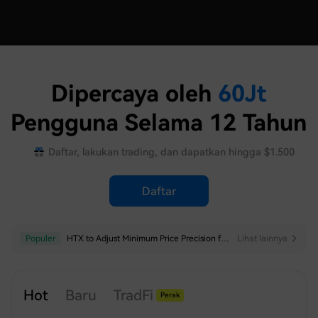
Dipercaya oleh
60
Jt
Pengguna Selama 12 Tahun
Daftar, lakukan trading, dan dapatkan hingga $1.500
Daftar
Populer
Populer
HTX to Adjust Minimum Price Precision for Select USDT-Margined Perpetual Futures
HTX to Remove Some Trading Pairs for Futures Trading Bots
Lihat lainnya
Lihat lainnya
Hot
Baru
TradFi
Perak
Indeks