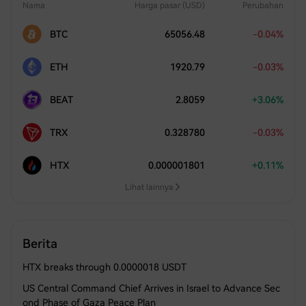
Nama
Harga pasar (USD)
Perubahan
BTC
65056.48
-0.04%
ETH
1920.79
-0.03%
BEAT
2.8059
+3.06%
TRX
0.328780
-0.03%
HTX
0.000001801
+0.11%
Lihat lainnya
Berita
HTX breaks through 0.0000018 USDT
US Central Command Chief Arrives in Israel to Advance Sec
ond Phase of Gaza Peace Plan