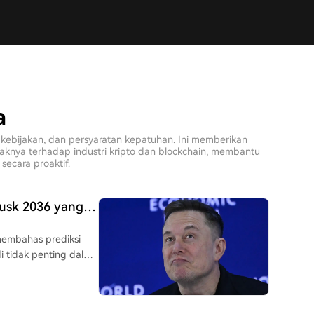
a
kebijakan, dan persyaratan kepatuhan. Ini memberikan
aknya terhadap industri kripto dan blockchain, membantu
 secara proaktif.
Musk 2036 yang
Radikal
 membahas prediksi
 tidak penting dalam
ang menyediakan
 adalah mata uang
gan Bitcoin karena