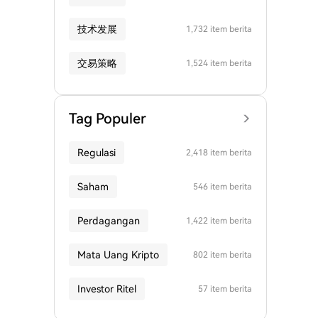
技术发展
1,732 item berita
交易策略
1,524 item berita
Tag Populer
Regulasi
2,418 item berita
Saham
546 item berita
Perdagangan
1,422 item berita
Mata Uang Kripto
802 item berita
Investor Ritel
57 item berita