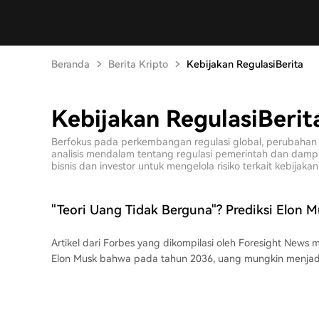
Beranda
Berita Kripto
Kebijakan RegulasiBerita
Kebijakan RegulasiBerit
Berfokus pada perkembangan regulasi global, perubahan 
analisis mendalam tentang regulasi pemerintah dan damp
bisnis dan investor untuk mengelola risiko terkait kebijakan
"Teori Uang Tidak Berguna"? Prediksi Elon 
Berpotensi Mengubah Nasib Bitcoin Secara 
Artikel dari Forbes yang dikompilasi oleh Foresight News
Elon Musk bahwa pada tahun 2036, uang mungkin menjadi
masyarakat yang sangat makmur dengan robot dan AI y
semua barang dan jasa. Musk berpendapat bahwa energi
yang sebenarnya, sebuah sudut pandang yang selaras den