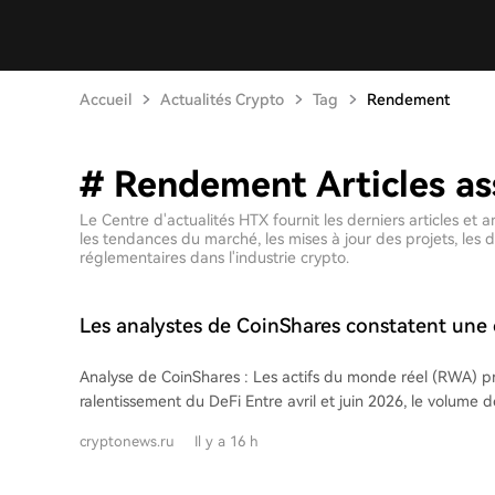
Accueil
Actualités Crypto
Tag
Rendement
# Rendement Articles as
Le Centre d'actualités HTX fournit les derniers articles 
les tendances du marché, les mises à jour des projets, les
réglementaires dans l'industrie crypto.
Les analystes de CoinShares constatent une 
RWA face au ralentissement du DeFi
Analyse de CoinShares : Les actifs du monde réel (RWA) p
ralentissement du DeFi Entre avril et juin 2026, le volume des RWA sur les
plateformes de crédit et les échanges décentralisés a attein
cryptonews.ru
Il y a 16 h
dollars, contre 2,3 milliards un an plus tôt. Dans le même t
des dépôts en DeFi a diminué d'environ 15 %. Cette diverg