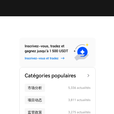
Catégories populaires
市场分析
5,336 actualités
项目动态
3,811 actualités
监管政策
3,275 actualités