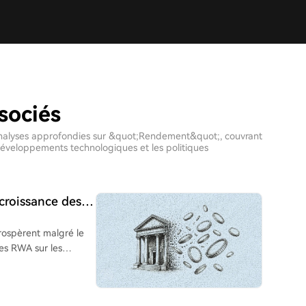
sociés
et analyses approfondies sur &quot;Rendement&quot;, couvrant
 développements technologiques et les politiques
croissance des
rospèrent malgré le
t 7,4 milliards de
emps, le volume total
ence indiquerait une