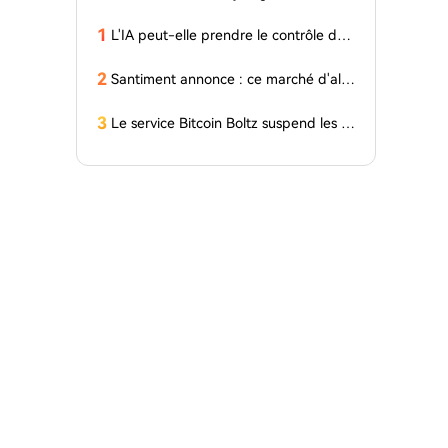
1
L'IA peut-elle prendre le contrôle des
laboratoires ? Les derniers tests de l'U
niversité des Sciences et Technologies
2
Santiment annonce : ce marché d'altc
de Chine fournissent un stress test en
oin connaît une croissance modérée,
physique réelle
mais les investisseurs de détail ne le s
3
Le service Bitcoin Boltz suspend les é
avent pas encore !
changes atomiques après une série
d'attaques