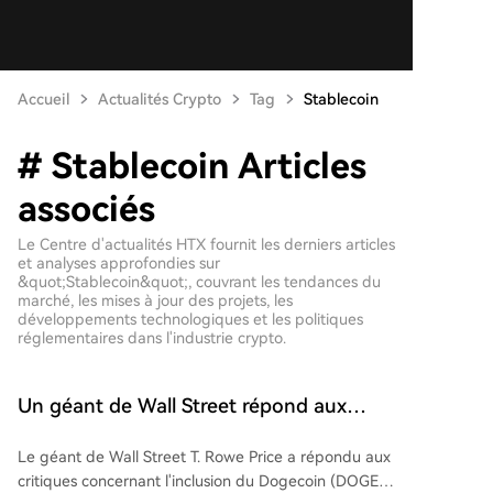
Accueil
Actualités Crypto
Tag
Stablecoin
# Stablecoin Articles
associés
Le Centre d'actualités HTX fournit les derniers articles
et analyses approfondies sur
&quot;Stablecoin&quot;, couvrant les tendances du
marché, les mises à jour des projets, les
développements technologiques et les politiques
réglementaires dans l'industrie crypto.
Un géant de Wall Street répond aux
critiques à l'encontre du Dogecoin
Le géant de Wall Street T. Rowe Price a répondu aux
(DOGE)
critiques concernant l'inclusion du Dogecoin (DOGE)