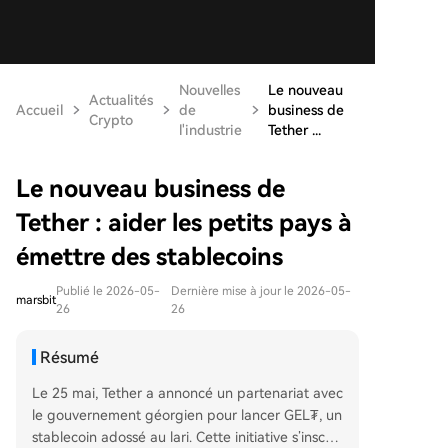
Nouvelles
Le nouveau
Actualités
Accueil
de
business de
Crypto
l'industrie
Tether ...
Le nouveau business de
Tether : aider les petits pays à
émettre des stablecoins
Publié le 2026-05-
Dernière mise à jour le 2026-05-
marsbit
26
26
Résumé
Le 25 mai, Tether a annoncé un partenariat avec
le gouvernement géorgien pour lancer GEL₮, un
stablecoin adossé au lari. Cette initiative s’inscrit