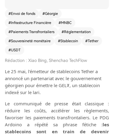
dans une stratégie plus large de Tether visant à
proposer une offre standardisée d’émission de s
#
Envoi de fonds
#
Géorgie
tablecoins en monnaie locale pour les États souv
#
Infrastructure Financière
#
MNBC
erains, au-delà de son activité principale autour
de l’USDT. Des pays comme la Géorgie, avec un
#
Paiements Transfrontaliers
#
Réglementation
e forte dépendance aux transferts de fonds de l
#
Souveraineté monétaire
#
Stablecoin
#
Tether
a diaspora et un cadre réglementaire préparé, y
voient un moyen de réduire les coûts et d’accélé
#
USDT
rer les paiements transfrontaliers. En échange, T
Rédaction : Xiao Bing, Shenchao TechFlow
ether étend son réseau mondial et consolide un
modèle reproductible. L’enjeu profond est l’éme
Le 25 mai, l'émetteur de stablecoins Tether a
rgence potentielle d’une nouvelle infrastructure
annoncé un partenariat avec le gouvernement
financière transnationale, où des stablecoins priv
géorgien pour émettre le GEL₮, un stablecoin
és comme ceux de Tether pourraient devenir de
indexé sur le lari.
s routeurs clés pour la circulation des monnaies
Le communiqué de presse était classique :
nationales sur les chaînes. Cela pose des questio
réduire les coûts, accélérer les règlements,
ns sur la souveraineté monétaire et l’influence d
favoriser les paiements transfrontaliers. Le PDG
u système dollar via l’USDT. Si d’autres pays ado
ptent ce modèle, Tether pourrait évoluer d’un si
Ardoino a répété sa phrase fétiche :
les
mple émetteur vers un fournisseur de services
stablecoins sont en train de devenir