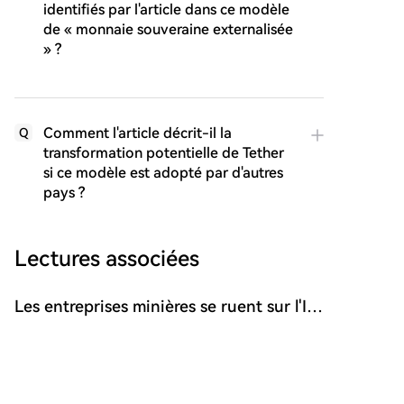
identifiés par l'article dans ce modèle
de « monnaie souveraine externalisée
» ?
Comment l'article décrit-il la
Q
transformation potentielle de Tether
si ce modèle est adopté par d'autres
pays ?
Lectures associées
Les entreprises minières se ruent sur l'IA,
Wall Street tempère les valorisations, la
Les entreprises minières de Bitcoin se ruent vers la
saison des résultats révèle qui est "à
transformation en infrastructures IA/HPC (High-
découvert" ?
Performance Computing), mais Wall Street réduit la