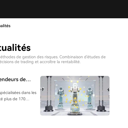
alités
ualités
 méthodes de gestion des risques. Combinaison d'études de
sions de trading et accroître la rentabilité.
 vendeurs de
plus lucrative
pécialisées dans les
té plus de 170
ondée fin 2025 par un
alorisation atteignant
ots. Pour y remédier,