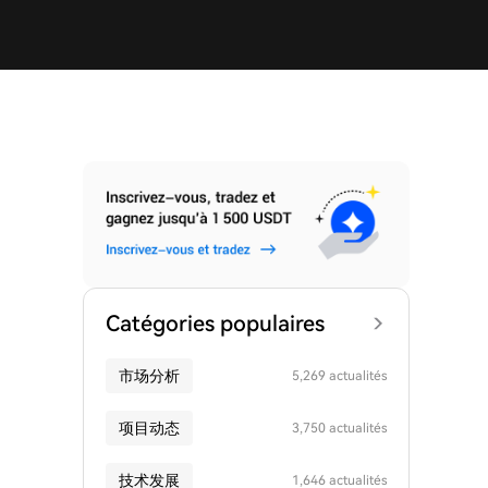
Catégories populaires
市场分析
5,269 actualités
项目动态
3,750 actualités
技术发展
1,646 actualités