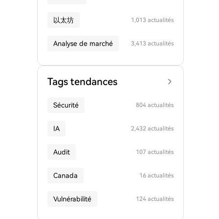
以太坊
1,013 actualités
Analyse de marché
3,413 actualités
Tags tendances
Sécurité
804 actualités
IA
2,432 actualités
Audit
107 actualités
Canada
16 actualités
Vulnérabilité
124 actualités