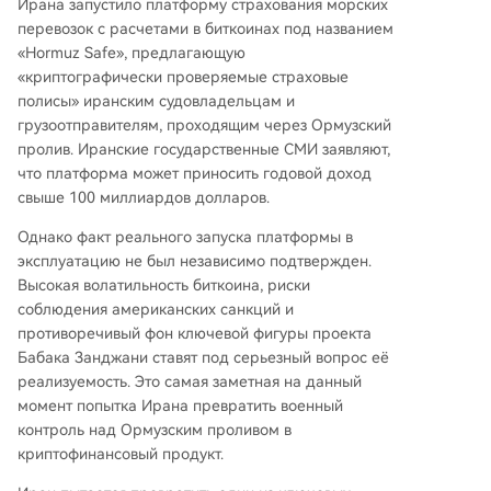
Ирана запустило платформу страхования морских
ской осуществимости проекта. Они указывают
перевозок с расчетами в биткоинах под названием
на высокую волатильность биткойна, риски на
«Hormuz Safe», предлагающую
рушения санкций США, а также отсутствие нез
«криптографически проверяемые страховые
ависимых подтверждений о реальной работе
полисы» иранским судовладельцам и
платформы. Деятельность, связанная с платфо
грузоотправителям, проходящим через Ормузский
рмой, может привести к изоляции компаний о
пролив. Иранские государственные СМИ заявляют,
т глобальной финансовой системы. Таким обр
что платформа может приносить годовой доход
азом, «Hormuz Safe» представляет собой поп
свыше 100 миллиардов долларов.
ытку Ирана трансформировать свой военный
контроль над проливом в устойчивый источни
Однако факт реального запуска платформы в
к суверенных доходов, используя биткойн в ка
эксплуатацию не был независимо подтвержден.
честве расчётного слоя в рамках стратегии д
Высокая волатильность биткоина, риски
едолларизации.
соблюдения американских санкций и
противоречивый фон ключевой фигуры проекта
Бабака Занджани ставят под серьезный вопрос её
реализуемость. Это самая заметная на данный
момент попытка Ирана превратить военный
контроль над Ормузским проливом в
криптофинансовый продукт.