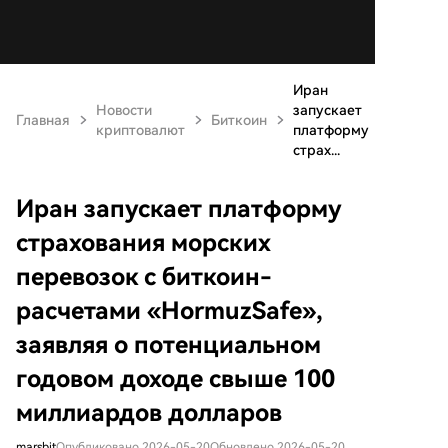
Иран
Новости
запускает
Главная
Биткоин
криптовалют
платформу
страх...
Иран запускает платформу
страхования морских
перевозок с биткоин-
расчетами «HormuzSafe»,
заявляя о потенциальном
годовом доходе свыше 100
миллиардов долларов
marsbit
Опубликовано 2026-05-20
Обновлено 2026-05-20