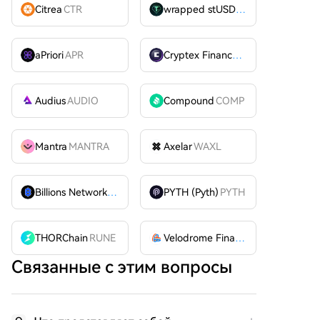
Citrea
CTR
wrapped stUSDT
WSTUSDT
aPriori
APR
Cryptex Finance
CTX
Audius
AUDIO
Compound
COMP
Mantra
MANTRA
Axelar
WAXL
Billions Network
BILL
PYTH (Pyth)
PYTH
THORChain
RUNE
Velodrome Finance
VELODROME
Связанные с этим вопросы