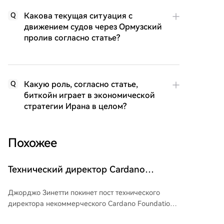
Какова текущая ситуация с
Q
движением судов через Ормузский
пролив согласно статье?
Какую роль, согласно статье,
Q
биткойн играет в экономической
стратегии Ирана в целом?
Похожее
Технический директор Cardano
Foundation уйдет в отставку в августе
Джорджо Зинетти покинет пост технического
этого года
директора некоммерческого Cardano Foundation в
конце августа 2026 года, проработав в