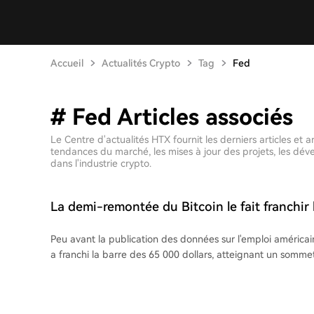
Accueil
Actualités Crypto
Tag
Fed
# Fed Articles associés
Le Centre d'actualités HTX fournit les derniers articles et
tendances du marché, les mises à jour des projets, les dé
dans l'industrie crypto.
La demi-remontée du Bitcoin le fait franchir 
65 000 dollars
Peu avant la publication des données sur l'emploi américain 
a franchi la barre des 65 000 dollars, atteignant un sommet
$. L'Ethereum et les autres principales cryptomonnaies af
légères hausses. Les données sur l'emploi, plus faibles que prévu, ont révélé une
perte de 23 000 emplois non agricoles aux États-Unis pour j