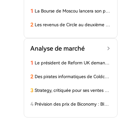
1
La Bourse de Moscou lancera son pro
pre dépositaire numérique pour les c
ryptomonnaies
2
Les revenus de Circle au deuxième tri
mestre ne répondent pas aux attente
s de Wall Street
Analyse de marché
1
Le président de Reform UK demande
une enquête sur un don lié à SBF : Ra
pport
2
Des pirates informatiques de Coldcar
d transfèrent 64 BTC et 200 ETH vers
des mélangeurs de cryptomonnaies
3
Strategy, critiquée pour ses ventes de
Bitcoin, publie une nouvelle vidéo offi
cielle : « La plus grande ambition... »
4
Prévision des prix de Biconomy : BICO
a augmenté de 126% en une semain
e, et les taureurs visent 0,03 $