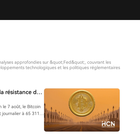
 analyses approfondies sur &quot;Fed&quot;, couvrant les
veloppements technologiques et les politiques réglementaires
la résistance des
le 7 août, le Bitcoin
 journalier à 65 311
fichaient également de
uillet. Le taux de