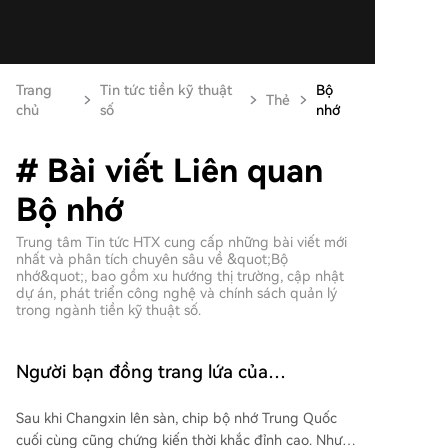
Trang
Tin tức tiền kỹ thuật
Bộ
Thẻ
chủ
số
nhớ
# Bài viết Liên quan
Bộ nhớ
Trung tâm Tin tức HTX cung cấp những bài viết mới
nhất và phân tích chuyên sâu về &quot;Bộ
nhớ&quot;, bao gồm xu hướng thị trường, cập nhật
dự án, phát triển công nghệ và chính sách quản lý
trong ngành tiền kỹ thuật số.
Người bạn đồng trang lứa của
ChangXin, số phận của Jinhua Phúc
Sau khi Changxin lên sàn, chip bộ nhớ Trung Quốc
Kiến thật đáng thương
cuối cùng cũng chứng kiến thời khắc đỉnh cao. Nhưng