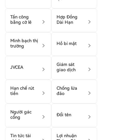
Tấn công
Hợp Đồng
bằng cờ lê
Dài Hạn
Minh bạch thị
Hồ bí mật
trường
Giám sát
JVCEA
giao dịch
Hạn chế rút
Chống lừa
tiền
đảo
Người gác
Đổi tên
cổng
Tin tức tài
Lợi nhuận