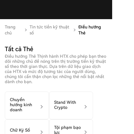
Trang
Tin tức tiền kỹ thuật
Điều hướng
chủ
số
Thẻ
Tất cả Thẻ
Điều hướng Thẻ Thịnh hành HTX cho phép bạn theo
dõi những chủ đề nóng trên thị trường tiền kỹ thuật
số theo thời gian thực. Dựa trên dữ liệu giao dịch
của HTX và mức độ tương tác của người dùng,
chúng tôi cẩn thận chọn lọc những thẻ nổi bật nhất
dành cho bạn.
Chuyển
Stand With
hướng kinh
Crypto
doanh
Tội phạm bạo
Chữ Ký Số
lực