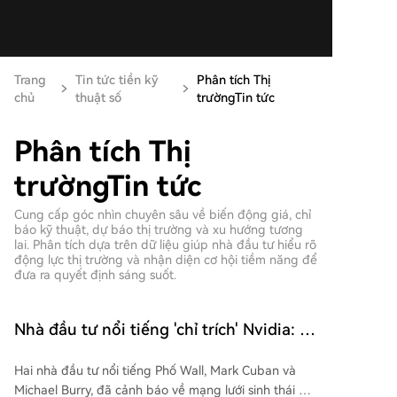
Trang
Tin tức tiền kỹ
Phân tích Thị
chủ
thuật số
trườngTin tức
Phân tích Thị
trườngTin tức
Cung cấp góc nhìn chuyên sâu về biến động giá, chỉ
báo kỹ thuật, dự báo thị trường và xu hướng tương
lai. Phân tích dựa trên dữ liệu giúp nhà đầu tư hiểu rõ
động lực thị trường và nhận diện cơ hội tiềm năng để
đưa ra quyết định sáng suốt.
Nhà đầu tư nổi tiếng 'chỉ trích' Nvidia: Sự
thịnh vượng của AI quá phụ thuộc vào
Hai nhà đầu tư nổi tiếng Phố Wall, Mark Cuban và
họ
Michael Burry, đã cảnh báo về mạng lưới sinh thái AI