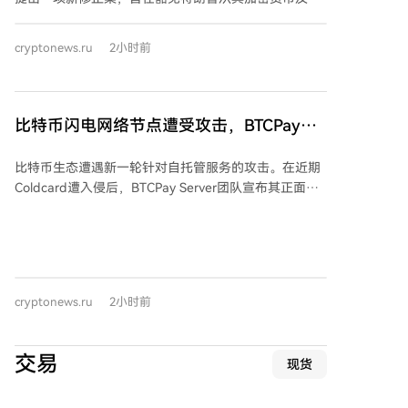
因币相关业务中获利所产生的资本利得税。根据该提
案，若特朗普出售相关资产后将所得资金进行再投资并
cryptonews.ru
2小时前
终身持有，则可避免缴纳资本利得税，此举可能为其节
省数百万美元。特朗普在2025年报告了来自加密货币项
目的14亿美元收入，若不获延期，他需按买卖差价缴纳
20%的税款。 然而，修正案的审议因民主党议员坚持加
比特币闪电网络节点遭受攻击，BTCPay宣
入“道德条款”而陷入停滞，导致相关法案未能赶在参议
布发布紧急修复补丁2.4.2
院八月休会前推进。共和党参议院领袖约翰·图恩未在截
比特币生态遭遇新一轮针对自托管服务的攻击。在近期
止日前提交终结辩论动议，称需与总统行政团队逐行协
Coldcard遭入侵后，BTCPay Server团队宣布其正面临
商。参议院休会将持续至9月14日，且10月几乎无议事
未知攻击者的持续攻击，其代码库中存在一个可导致资
安排，议程恐推迟至11月中期选举之后。 此前，特朗普
金损失的关键漏洞。该漏洞由比特币红队报告。
于七月底与参议员会面，是否接受“道德条款”说法不
BTCPay Server团队紧急敦促所有用户立即将服务器更
一。与此同时，民主党参议院领袖查克·舒默于八月初提
新至2.4.2版本，或在无法更新时临时关闭服务器。同时
出法案，拟设立独立反腐败机构，以追究总统及高官从
建议用户更新macaroons等关键认证文件，并转移由
加密货币等渠道非法获利的责任。
cryptonews.ru
2小时前
BTCPay生成的热钱包中的资金。 目前至少有两起资金
被盗案例：Foundation公司联合创始人Zack Herbert的
节点资金一夜被清空；Hodlonaut则发现Lightning
交易
现货
Citadel 21节点的资金被盗。攻击被指针对比特币核心
社群与硬核用户，疑似有明确针对性，而非偶然事件。