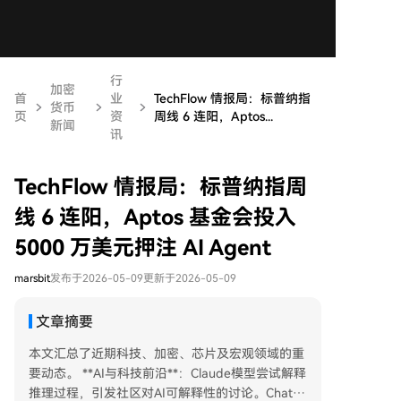
行
加密
首
业
TechFlow 情报局：标普纳指
货币
页
资
周线 6 连阳，Aptos...
新闻
讯
TechFlow 情报局：标普纳指周
线 6 连阳，Aptos 基金会投入
5000 万美元押注 AI Agent
marsbit
发布于2026-05-09
更新于2026-05-09
文章摘要
本文汇总了近期科技、加密、芯片及宏观领域的重
要动态。 **AI与科技前沿**：Claude模型尝试解释
推理过程，引发社区对AI可解释性的讨论。ChatG