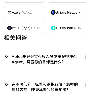
Axelar
WAXL
Billions Network
BILL
PYTH (Pyth)
PYTH
THORChain
RUNE
相关问答
Aptos基金会宣布投入多少资金押注AI
Q
Agent，其宣称的目标是什么？
在美股部分，标普和纳指取得了怎样的
Q
周线表现，哪些类型的股票领涨？