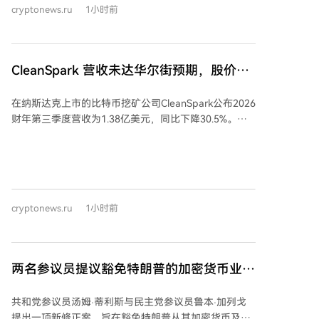
cryptonews.ru
1小时前
易，发现公告当日的平均股价涨幅从早期交易的约24%
下降至近期交易的约10%。同期涨幅中位数也下降约一
半，尽管合同规模和金额在增加。 报告指出，每签约兆
瓦的年收入随时间略有增长，表明AI托管协议正变得更
CleanSpark 营收未达华尔街预期，股价下
具盈利性。但随着此类交易日益普遍，投资者似乎更关
跌
注执行情况、融资能力和长期盈利能力，而非仅看重合
在纳斯达克上市的比特币挖矿公司CleanSpark公布2026
同金额。 市场对早期大型交易反应强烈，如Core
财年第三季度营收为1.38亿美元，同比下降30.5%。公
Scientific与CoreWeave的首份托管协议曾推动其股价上
司净亏损2.39亿美元，合每股亏损0.89美元，而去年同
涨超40%。然而，近期更大型的交易则反响平淡，例如
期为净利润2.57亿美元。营收略低于华尔街分析师1.422
TeraWulf与Anthropic的401兆瓦租赁协议仅推高股价约
亿美元的普遍预期。财报发布后，其股价周四下跌
5%。 比特币矿商的股价也反映了市场对AI热情降温。
5.5%，周五盘前反弹3%，交易价格超过13.10美元。 该
TheEnergyMag的AI基础设施增长指数（TEM）已较6月
公司正将其核心比特币挖矿业务扩展至AI和高性能计算
高点下跌约28.5%，表明尽管AI基础设施需求旺盛，投
cryptonews.ru
1小时前
基础设施领域。7月14日，CleanSpark与一家未具名的
资者态度趋于谨慎。这一放缓也呼应了更广泛的AI基础
全球投资级科技公司签署了一份为期20年的数据中心租
设施股回调，费城半导体指数自7月高点已下跌近17%。
约，涉及其在佐治亚州桑德斯维尔园区的一座175兆瓦
数据中心。公司估计该交易在初始租期内将带来66亿美
两名参议员提议豁免特朗普的加密货币业务
元的合约收入。
税款
共和党参议员汤姆·蒂利斯与民主党参议员鲁本·加列戈
提出一项新修正案，旨在豁免特朗普从其加密货币及模