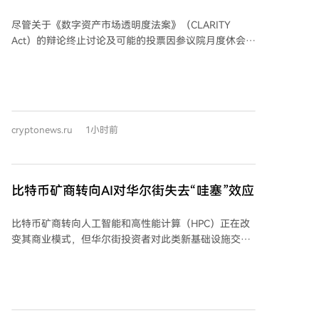
决
尽管关于《数字资产市场透明度法案》（CLARITY
Act）的辩论终止讨论及可能的投票因参议院月度休会而
推迟，但共和党人希望表明他们对该法案的通过抱有实
际兴趣。参议院多数党领袖约翰·图恩计划在八月休会前
提交终止辩论的动议，以便为九月就该法案进行投票铺
平道路，即便中期选举临近。 此举被视为共和党领导层
在参议院复会后将推动该法案的积极信号。然而，即使
cryptonews.ru
1小时前
九月份安排了终止辩论的投票，法案仍面临障碍：稳定
币收益率问题再度被银行游说团体提出，以及一项涉及
总统和公职人员持有加密公司资产剥离的伦理条款正在
与白宫讨论。至少两名共和党参议员表示，若不修改条
比特币矿商转向AI对华尔街失去“哇塞”效应
款以保护地方银行免受稳定币收益率冲击，他们将投反
对票。白宫尚未对新的伦理条款提案作出回应。
比特币矿商转向人工智能和高性能计算（HPC）正在改
Coinbase首席执行官布莱恩·阿姆斯特朗对图恩的努力表
变其商业模式，但华尔街投资者对此类新基础设施交易
示赞赏，认为明确的联邦市场结构法律将为美国带来更
的反应已不如先前热烈，这表明随着AI托管战略成为主
多投资、创新和就业，同时保障消费者权益。但分析人
流，市场变得更加挑剔。 根据Blocksbridge Consulting
士普遍认为，CLARITY法案在九月通过的可能性较低，
在《Miner Weekly》发布的最新分析，过去两年市场对
因为参议院在十月休会前仅剩14个工作日处理该法案及
AI基础设施公告的反应显著减弱。报告研究了2024年6
其他相关立法，之后议员们将返回各州备战中期选举。
月至2026年8月期间宣布的25笔AI和HPC基础设施交