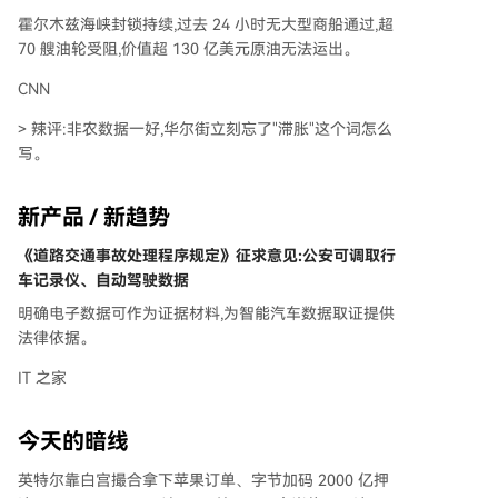
霍尔木兹海峡封锁持续,过去 24 小时无大型商船通过,超
70 艘油轮受阻,价值超 130 亿美元原油无法运出。
CNN
> 辣评:非农数据一好,华尔街立刻忘了"滞胀"这个词怎么
写。
新产品 / 新趋势
《道路交通事故处理程序规定》征求意见:公安可调取行
车记录仪、自动驾驶数据
明确电子数据可作为证据材料,为智能汽车数据取证提供
法律依据。
IT 之家
今天的暗线
英特尔靠白宫撮合拿下苹果订单、字节加码 2000 亿押