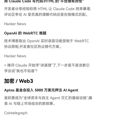
用 Claude Code 写代码:HTML 的"不合理有效性"
去Google化Android用户的验证机制。Prime Vide
o加入短视频流功能。中国就交通事故处理新规征
开发者分享经验称用 HTML 让 Claude Code 效率暴增,
求意见，拟将行车记录仪、自动驾驶数据纳入取证
评论区争论 AI 是否真的理解代码还是在做模式匹配。
范围。 **今日暗线**：英特尔获苹果订单、字节跳
Hacker News
动加码AI、Cloudflare削减岗位，共同揭示了芯
片、算力与AI领域的新权力结构正在形成，并与地
OpenAI 的 WebRTC 难题
缘冲突引发的能源紧张共同重塑全球产业链。
技术博客指出 OpenAI 实时语音功能受制于 WebRTC
协议限制,开发者社区热议替代方案。
Hacker News
> 辣评:Claude 开始学"讲道理"了,下一步是不是该教它
学会说"我也不知道"?
加密 / Web3
Aptos 基金会投入 5000 万美元押注 AI Agent
宣称要成为"全球资本与自主 Agent 交汇的基础设施",瞄
准 AI 与链上市场结合的新叙事。
Cointelegraph