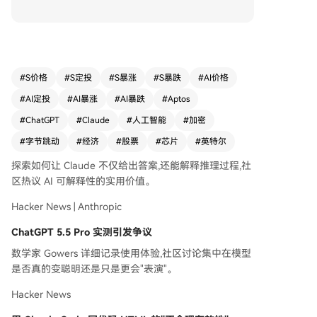
PT 5.5 Pro实测体验引发其是否“真变聪明”的争
议。开发者分享用HTML提升Claude Code编码效
率的经验。OpenAI实时语音功能面临WebRTC协
议限制的技术挑战。字节跳动计划将AI基础设施支
出增至约2000亿元人民币。Cloudflare CEO承认AI
#
S价格
#
S定投
#
S暴涨
#
S暴跌
#
AI价格
替代了约1100个岗位。 **加密与Web3**：Aptos
#
AI定投
#
AI暴涨
#
AI暴跌
#
Aptos
基金会宣布投入5000万美元支持AI Agent与区块
链结合的发展。韩国两大交易所同步上线PROS代
#
ChatGPT
#
Claude
#
人工智能
#
加密
币。美国参议员沃伦在法案投票前向Meta施压，
#
字节跳动
#
经济
#
股票
#
芯片
#
英特尔
要求披露其稳定币计划细节。 **芯片与硬件**：英
特尔在特朗普政府撮合下与苹果达成芯片制造初步
探索如何让 Claude 不仅给出答案,还能解释推理过程,社
协议，股价创新高。中国四部门推动核电、氢能等
区热议 AI 可解释性的实用价值。
清洁能源直连算力中心。证监会处罚编造芯片订单
Hacker News | Anthropic
假消息获利者。 **宏观与市场**：美股标普、纳指
实现周线六连阳，芯片股领涨。美国4月非农就业
ChatGPT 5.5 Pro 实测引发争议
数据超预期，缓解滞胀担忧。中国4月进出口数据
数学家 Gowers 详细记录使用体验,社区讨论集中在模型
表现强劲。伊朗哈尔克岛附近发生疑似大规模漏油
是否真的变聪明还是只是更会"表演"。
事件，美军击中试图突破霍尔木兹海峡封锁的伊朗
油轮，加剧地区紧张与原油供应担忧。 **其他动态
Hacker News
**：小米为汽车业务申请新商标。Google被指破坏