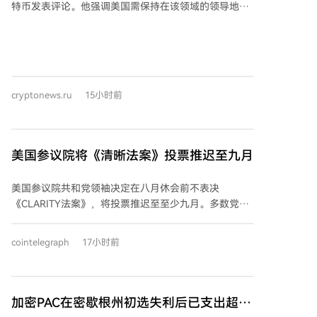
特币发表评论。他强调美国需保持在该领域的领导地
跌期权需求持续存在，意味着市场并未完全放弃下跌保
位，不应让中国主导加密货币市场。特朗普在采访中指
护。总体而言，比特币期权市场前景趋于乐观，但投资
出，加密货币是中美技术竞争的关键领域之一，美国目
者在追逐上涨潜力的同时，仍对下行风险保持警惕。
前在人工智能方面领先，必须维持此优势。他还注意到
比特币在日常支付中的使用日益增多，认为加密货币是
重要现象，能减轻美元压力，其普及对美国具有积极意
cryptonews.ru
15小时前
义。
美国参议院将《清晰法案》投票推迟至九月
美国参议院共和党领袖决定在八月休会前不表决
《CLARITY法案》，将投票推迟至至少九月。多数党领
袖约翰·图恩证实，由于民主党反对，法案在休会前无法
推进，但将在九月复会后优先处理。该法案旨在建立数
cointelegraph
17小时前
字资产市场的联邦监管框架，并明确美国证券交易委员
会与商品期货交易委员会的职责划分。目前法案缺乏民
主党支持，共和党可能难以获得克服阻挠议事所需的60
票。加密创新委员会首席执行官金志勋对延迟表示失
加密PAC在密歇根州初选失利后已支出超过
望，指出缺乏监管框架将驱使美国用户和开发者流向海