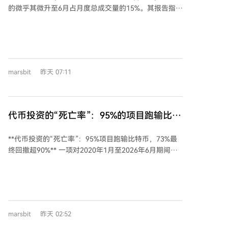
环境的挑战：在短时间内处理海量小额交易，传统批处
的微乎其微升至6月占月度总成交量的15%。其报告指
理结算模式无法满足需求。Fast的并行结算技术能实现
出，平台上机构资金的77.7%通过场外交易完成，仅
交易即时最终性，避免拥堵。 目前，合作已进入试点阶
18.4%流向公开交易所，5月单月暗池成交额达1.47亿美
段，Rhuna负责面向用户的钱包、充值及支付界面，
元。这标志着市场结构性转变，类似传统金融历程。 机
Fast则在底层以机器速度完成交易清算。现场活动的高
构选择暗池主要为了隐藏大额交易意图，避免公开订单
并发、高波动性支付场景，正是对未来AI智能体高速交
簿暴露交易模式，从而防止被反向操作或增加滑点。暗
易世界的预演，成为验证Fast架构的理想试金石。 随着
marsbit
昨天 07:11
池将大单拆分执行，减少市场波动，并可能增厚市场深
Rhuna业务在全球扩展，Fast的结算流量也将同步增
度、收窄价差。这导致公开订单簿仅反映市场一小部分
长。此次合作是Fast网络迈向更广泛应用（如金融科
活动，机构的大规模买卖可能不在盘面直接显现。 以往
技、市场及未来AI驱动商业）的起点。Fast网络致力于
加密货币交易者可通过监控链上数据、交易所余额获得
代币投资的“死亡率”：95%的项目跑输比特
为数百万TPS、智能体间透明交易及即时最终性提供支
信息优势，但暗池设计使底层资金流向对散户不可见。
持，成为智能体经济的基础支付层。
币，73%最终回撤超90%
同时，跨市场套利机会因一级经纪商和聚合平台的快速
**代币投资的“死亡率”：95%项目跑输比特币，73%最
操作而减少。市场可能朝类似股票市场的形态发展，散
终回撤超90%** 一项对2020年1月至2026年6月期间、
户更多通过经纪商接入。 前景推演分为两种：乐观情况
首次流通市值突破5000万美元的1972个代币的研究显
下，散户订单也能获得优化服务，市场价差和滑点改
示，加密货币代币投资成功率极低。截至2026年6月，
善，部分机会转移至链上和DeFi；悲观情况下，散户信
仅有4.1%的代币表现跑赢比特币，拥有至少24个月历史
息劣势加剧，优质服务仍仅限于大客户，公开市场信号
的代币中，该比例更是降至1.7%。样本代币从达标时点
持续弱化。 无论如何，交易者需调整策略：不将单一交
算起的收益中位数亏损达97%，73%的代币最终价格从
易所数据视为市场全貌、比较不同渠道综合成本、在深
marsbit
昨天 02:52
高点回撤超过90%。 市场结构呈现金字塔形态：小市值
度不足时多用限价单。加密市场在成熟和优化交易体验