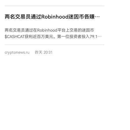
代币数量持续扩张，而大市值代币阵营自2021年11月见
的同时，也提高了解读难度，散户虽减少遭遇突发行情
顶后不断萎缩。截至2026年6月，市值高于2.5亿美元的
冲击，但也更难追踪主力资金动向。
代币仅剩102个，不足2021年峰值时的三分之一。 研究
两名交易员通过Robinhood迷因币各赚近
发现，代币的表现持续恶化。后续批次的代币下跌速度
百万美元
更快、幅度更深。例如，上市满24个月时，2024年批次
两名交易员通过在Robinhood平台上交易的迷因币
中86%的代币相对入场价下跌超90%，而2020年批次该
$CASHCAT获利近百万美元。第一位投资者投入79.1万
比例仅为18%。同时，代币的上涨潜力急剧收缩。2020
美元购入1314万枚代币，随着币价涨至1.75美元，其利
年批次代币价格中位数曾最高涨至入场价的5.1倍，而
润达95.6万美元。另一名交易员仅花费519美元买入996
2023年之后批次的代币价格中位数从未超过其达标价
cryptonews.ru
昨天 20:31
万枚代币，在12小时内获利98.5万美元。 此次暴涨发生
格，非对称的收益风险特征基本消失。 在极少数跑赢比
于8月6日，当日$CASHCAT价格单日涨幅最高达80%，
特币的代币中，中心化交易所（CEX）代币占比异常突
市值从1500万美元飙升至约1.37亿美元。价格上涨恰逢
出。在长期跑赢样本中，交易所代币占比高达32%，而
该代币被添加到Robinhood交易应用程序中。 此前一
在空头平仓减少背景下，比特币维持在
其仅占长期总样本的2.1%，胜率显著高于其他类别。这
天，去中心化交易所Uniswap在Robinhood Chain区块
类资产通常拥有持续的手续费现金流和回购销毁机制。
64,500美元上方
链上推出了专用于迷因币发行的平台Pools。尽管该链最
此外，市场因子分析显示，自2022年后，动量效应发生
周四，比特币一度逼近6.5万美元，尽管涨势较月初放
初定位于代币化股票和实物资产，但迷因币迅速成为主
反转。过去三个月表现最好的代币，其后续表现反而显
缓，但未显疲态。日内虽经历卖压，价格在回调中基本
导产品。数据显示，Robinhood Chain生态活跃度显著
著差于表现最差的代币，高动量与高波动率成为后续表
守住64,500美元支撑位。不过，盘中曾两度跌破该关
提升，单日手续费总额达329万美元，其中Uniswap贡
现不佳的预测指标。 报告结论指出，对于二级市场投资
口：首次在晚间跌至约64,480美元，随后反弹；第二次
献220万美元。$CASHCAT是该网络中最受欢迎的代
者而言，比特币应作为默认业绩基准，广泛配置山寨币
在早间触及日低64,144美元后迅速回升，截至发稿时交
币，日交易量超过4600万美元。 值得注意的是，今年7
的历史表现远不如直接持有比特币。投资代币需认识到
易于64,500美元上方，日内微涨0.2%，本月累计上涨约
月底，Robinhood首席执行官弗拉德·特涅夫的社交媒体
近乎归零是常态结果，并应谨慎对待新上线项目，避免
3%。 比特币市值略低于1.3万亿美元，推动整个加密市