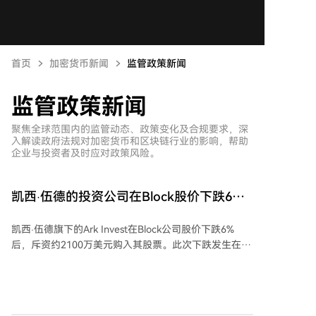
首页
加密货币新闻
监管政策新闻
监管政策新闻
聚焦全球范围内的监管动态、政策变化及合规要求，深
入解读政府法规对加密货币和区块链行业的影响，帮助
企业与投资者及时应对政策风险。
凯西·伍德的投资公司在Block股价下跌6%
之际以2100万美元购入其股票
凯西·伍德旗下的Ark Invest在Block公司股价下跌6%
后，斥资约2100万美元购入其股票。此次下跌发生在8
月6日，尽管Block第二季度财报超出预期：营收达66.2
亿美元，同比增长9%；调整后每股收益增长65%至1.02
美元；毛利润增长25%至31.7亿美元。然而，瑞穗分析
师对公司运营费用可能从上半年44.8亿美元增至下半年