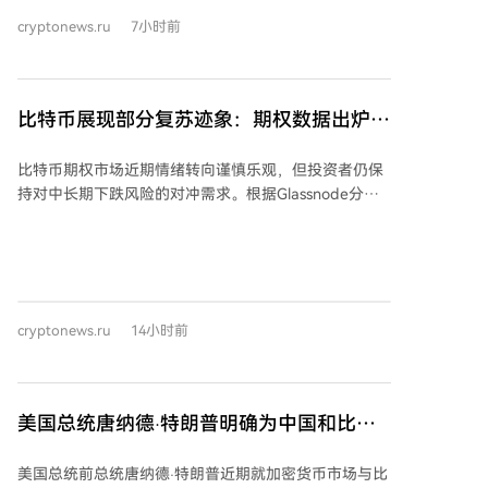
45.6亿美元表示担忧。今年2月，Block已裁员约40%。
cryptonews.ru
7小时前
Ark Invest通过旗下ARKK、ARKW和ARKF基金购入了
267,676股Block股票。Block在ARKW基金中位列第十大
持仓，价值约6000万美元，占比3.51%。根据规定，伍
德将单只资产在基金中的持仓上限控制在10%。 此外，
比特币展现部分复苏迹象：期权数据出炉，
在8月7日，Ark还通过多个基金以约230万美元购入了
它们告诉我们什么？
20,318股SpaceX股票，并通过ARKW基金以91万美元
比特币期权市场近期情绪转向谨慎乐观，但投资者仍保
出售了39,509股Bullish股票。
持对中长期下跌风险的对冲需求。根据Glassnode分
析，短期恐慌指标已显著减弱，一周看跌期权偏斜降至
约7%，表明市场短期恐慌情绪大幅缓解。 然而，中长
期（1-3个月）的看跌期权偏斜仍维持在10-12%区间，
显示投资者在为潜在的中长期下跌风险进行对冲。隐含
波动率已回升至比已实现波动率高约10%的水平，市场
cryptonews.ru
14小时前
重新为不确定性支付溢价，但尚未达到压力市场水平。
从持仓量看，看涨期权持仓约150亿美元，看跌期权约
100亿美元，看涨方向的结构性优势依然明显。近期期
权资金流集中在61,000至67,000美元行权价区间，特别
美国总统唐纳德·特朗普明确为中国和比特
是65,000美元的看涨期权需求活跃，同时看跌期权卖出
币（BTC）划出'红线'！这是他的关键信息
量也有所增加。 综合分析表明，投资者短期态度转为积
美国总统前总统唐纳德·特朗普近期就加密货币市场与比
极，开始采取更具建设性的策略。但低于现货价格的看