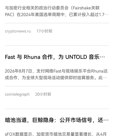
150万美元
外并增加消费者风险。参议院银行委员会主席蒂姆·斯科
与加密行业相关的政治行动委员会（Fairshake关联
特曾呼吁在休会前进行首次投票，但民主党未同意加速
PAC）在2024年美国选举周期中，已累计投入超过1.7亿
议程的时间协议。若图恩在休会前提出终结辩论动议，
美元，用于支持参众两院候选人。近日，其相关委员会
可为九月复会后的表决做准备，但这并非正式投票。法
披露了新一轮支出：在密歇根州民主党现任议员施里·塔
cryptonews.ru
17小时前
案的推迟压缩了立法推进的时间窗口。
内达尔初选失利后，它们转向了其他州的竞选。 具体而
言，Defend American Jobs委员会花费超50万美元，支
持阿拉斯加州单一选区的众议员候选人尼克·贝吉奇；并
投入类似金额，为佛罗里达州第16选区的悉尼·格鲁特斯
Fast 与 Rhuna 合作，为 UNTOLD 音乐节
和怀俄明州的哈丽特·哈格曼进行广告宣传。另一组织
提供即时支付支持
Protect Progress则花费超5万美元，支持佛罗里明州第
2026年8月7日，支付网络Fast与现场娱乐平台Rhuna达
23选区的洛伊丝·弗兰克尔连任。这些受支持的政治人物
成合作，为全球大型现场活动提供即时结算服务。此次
大多曾投票赞成与加密行业相关的《GENIUS法案》和
合作将Fast支付网络集成至Rhuna的金融与运营引擎
《CLARITY法案》。 此前，Protect Progress曾投入超
中，后者服务于包括全球最大音乐节之一UNTOLD在内
cointelegraph
20小时前
过200万美元支持施里·塔内达尔，但其在密歇根州第13
的众多顶级活动。 通过合作，Rhuna活动产生的支付流
选区的初选中败给了州众议员多诺万·麦金尼。随着美国
将经由Fast网络进行结算，确保每笔交易即时最终性。
大选临近，加密行业相关政治资金的影响力持续凸显。
这是首批为人类和AI智能体共同构建的结算基础设施的
实际应用之一。 Fast由Pi2 Labs创建，旨在支持数十亿
暗池当道，巨鲸隐身：公开市场信号，还有
AI智能体实时交易；Rhuna则拥有处理超过9000万美元
几分可信？
活动交易额的经验。双方将共同应对音乐节等极端支付
sFOX数据显示，加密货币暗池交易量显著增长，从4月