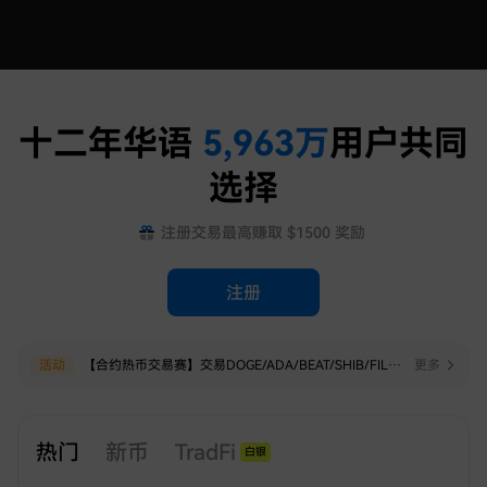
十二年华语
5,963
万
用户共同
选择
注册交易最高赚取 $1500 奖励
注册
热点
活动
关于火币HTX下线部分USDT本位永续合约的公告
【合约热币交易赛】交易DOGE/ADA/BEAT/SHIB/FIL，赢$20,000 HTX！
更多
更多
热门
新币
TradFi
白银
指数