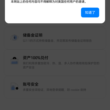
本网站上的任何内容均不得解释为对美国任何用户的邀请。
12年安全守护
知道了
7*24小时安全守护
储备金证明
以1:1的方式持有储备金，并定期发布储备金证明报告
资产100%兑付
我们利用多重加密冷、热、温、多人协作离线钱包保护您的
资产安全
账号安全
多重安全项验证，异地登录提醒，防 cookie 劫持