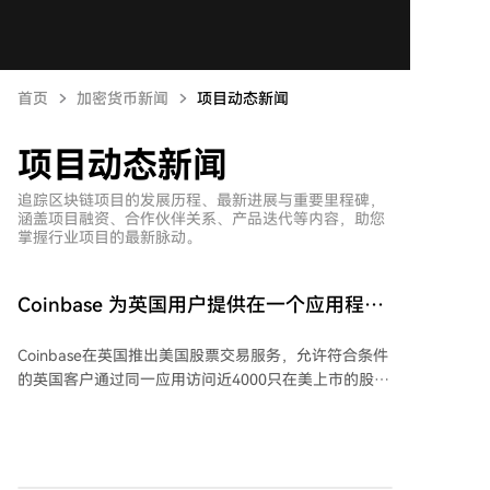
首页
加密货币新闻
项目动态新闻
项目动态新闻
追踪区块链项目的发展历程、最新进展与重要里程碑，
涵盖项目融资、合作伙伴关系、产品迭代等内容，助您
掌握行业项目的最新脉动。
Coinbase 为英国用户提供在一个应用程序
中访问近 4,000 只美国股票的服务
Coinbase在英国推出美国股票交易服务，允许符合条件
的英国客户通过同一应用访问近4000只在美上市的股
票，实现加密货币与股票的一站式管理。交易支持24小
时、每周5天操作，用户能以低至1英镑进行零碎股投
资，并使用英镑或USDC即时支付。此举是Coinbase向
“一切交易所”战略转型的一部分，旨在弥合传统投资与