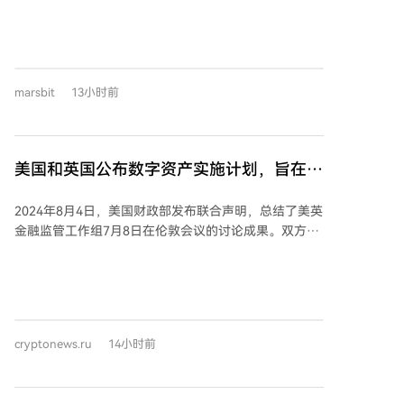
无意义且“帮倒忙”的提案。 作者指出，目前以太坊质押
的年化收益率仅有约2.4%，吸引力已不及美国国债，对
于个人质押者而言，收益仅能勉强覆盖成本。如果EIP-
8361实施，将严重打击个人质押者的积极性，而机构质
marsbit
13小时前
押者由于规模效应受影响较小。个人质押者对于维护以
太坊网络的去中心化至关重要。 针对提案中提及的进出
队列问题，作者认为现有机制已有改善，且通过简单参
数调整即可解决，风险很低。相反，大幅修改质押收益
美国和英国公布数字资产实施计划，旨在升
率属于涉及核心利益的重大变更，需要通过硬分叉实
级金融体系
现，在当下市场环境下风险过高，可能引发不稳定甚至
2024年8月4日，美国财政部发布联合声明，总结了美英
产生新代币。因此，作者强烈反对此提案，认为其弊大
金融监管工作组7月8日在伦敦会议的讨论成果。双方就
于利且没有必要。
加密资产监管、支付系统现代化、金融稳定及资本市场
改革等共同跨大西洋监管优先事项协调了行动。 会议由
两国财政部、美联储、英国央行、金融行为监管局等高
级官员参与。数字资产、支付现代化、金融稳定、人工
智能等是核心议题。美方介绍了在稳定币和数字资产市
cryptonews.ru
14小时前
场监管框架方面的工作，包括执行相关法案的进展。英
方阐述了其“批发金融市场数字战略”，并任命了数字批
发市场协调员。 双方认可旨在支持数字货币、同时保护