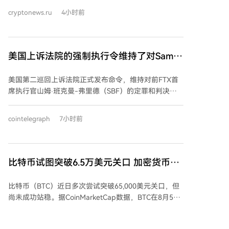
数字资产之间的鸿沟。 该服务紧随此前在英国推出的加
cryptonews.ru
4小时前
密储蓄和借贷产品，标志着Coinbase从单纯的加密货币
交易平台向更广泛的金融服务平台扩展。公司已获得英
国金融行为监管局的MiFID投资服务许可，为其提供受
监管的传统金融服务铺平了道路。 Coinbase认为，简化
美国上诉法院的强制执行令维持了对Sam
访问和延长交易时间将吸引更多英国零售投资者进入股
Bankman-Fried的定罪
市。公司指出，英国散户的股市参与度低于美国，通过
美国第二巡回上诉法院正式发布命令，维持对前FTX首
将股票与加密资产整合，旨在降低两类资产之间的投资
席执行官山姆·班克曼-弗里德（SBF）的定罪和判决，
门槛。此举也反映了公司对投资者逐渐模糊传统与数字
这减少了他提前获释的可能机会。法院在6月12日裁决
资产界限趋势的押注。
的基础上于周二提交了此项命令，确认了下级法院的判
cointelegraph
7小时前
决，即判定这位前CEO犯有七项重罪并判处25年联邦监
禁。三位巡回法官驳回了班克曼-弗里德在上诉中的主张
——即FTX拥有“足够流动性以确保投资者获得全额偿付
且不会遭受任何损失”，并同时维持了纽约法院作为刑事
比特币试图突破6.5万美元关口 加密货币市
案件一部分的110亿美元没收令。 巡回法官巴林顿·D·帕
场发生了什么
克在法院意见中指出，地区法院已明确，任何关于班克
比特币（BTC）近日多次尝试突破65,000美元关口，但
曼-弗里德因意图最终偿还客户而缺乏欺诈故意的说法在
尚未成功站稳。据CoinMarketCap数据，BTC在8月5日
法律上具有误导性和偏见性，因为电汇欺诈法规涵盖了
晚触及64,954美元，8月6日早达到64,922美元，随后回
资金或财产的临时挪用。一旦班克曼-弗里德将客户资金
落至约64,800美元附近。过去24小时内，比特币价格上
转移至Alameda，欺诈即已发生，无论他多么坚信自己