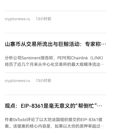
涨1.3%，接近一周高位。 与此同时，加密货币总市值增
日后可能归还资金。 随着上诉法院命令正式生效，班克
长0.9%，达到2.21万亿美元，24小时交易量约为560亿
曼-弗里德寻求提前出狱的法律途径已所剩无几，包括寻
美元。以太坊（ETH）表现强于比特币，上涨2.3%，交
求美国总统特朗普的特赦或向最高法院上诉。特朗普已
cryptonews.ru
13小时前
易于1,900美元左右。市值前十的其他代币价格波动在
于1月表示无特赦计划，且美国参议院上月一致通过了
1.5%以内。前100名加密货币中，Pi（PI）涨幅最大
一项反对宽恕这位FTX前CEO的决议。
（+6.6%），Audiera（BEAT）跌幅最大（-28%）。 美
国现货比特币ETF在8月5日录得2.444亿美元净流入，本
山寨币从交易所流出与巨鲸活动：专家称熊
周已连续三天实现资金流入，总额达6.26亿美元。以太
市周期进入最后阶段
坊ETF同日流入6080万美元，本周流入1.03亿美元。 尽
分析公司Santiment报告称，PEPE和Chainlink（LINK）
管市场出现上涨和ETF资金流入，加密货币市场的“恐惧
经历了近几个月来从中心化交易所的最大规模净流出，
与贪婪指数”于8月6日再次从“恐惧”区域跌入“极度恐
这减少了可供抛售的供应量，可能降低价格暴跌风险。
惧”区域，目前读数为25（满分100），表明投资者可能
与此同时，CryptoQuant数据显示，比特币、以太坊和
倾向于抛售。 此前，K33分析师在比特币区块链中发现
cryptonews.ru
13小时前
XRP的大型持有者（鲸鱼）正在持续积累资产：比特币
了价格可能局部逆转的迹象，这一情况发生在近期硬件
鲸鱼持仓增至约306万枚，以太坊特定地址持仓创纪
钱包遭黑客攻击导致损失超过1亿美元之后。
录，XRP大持有者在1-1.2美元区间挂有大量买单。分析
师认为，主要资产估值已接近历史低估区间，鲸鱼积累
观点：EIP-8361是毫无意义的“帮倒忙”，
行为表明卖方压力减弱，这些信号共同指向熊市可能已
以太坊不应自断双臂
进入最后阶段。不过，市场底部仍需最终确认。
作者0xTodd评论了以太坊法国组织提交的EIP-8361提
案。该提案的核心内容是，如果以太坊的质押率超过
50%，将会把质押收益率降至零。作者认为这是一个毫