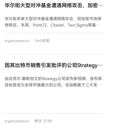
消费者和市场信心的监管方法。关于稳定币的联合声明
华尔街大型对冲基金遭遇网络攻击，加密货
支持其跨境使用、对类似风险采取可比监管，并要求以
币市场表现稳定
高质量流动资产按至少1:1比例全额持有储备。美国联邦
华尔街多家大型对冲基金遭遇网络攻击，但加密市场保
存款保险公司为此提出了涵盖储备、赎回、资本、风险
持稳定。本周，Point72、Citadel、Two Sigma等基金
管理等的一系列操作标准。 在代币化方面，英国当局正
成为语音钓鱼攻击目标，攻击者利用AI技术伪造高管身
在制定针对批发市场的统一方法，旨在改善交易后处
份窃取凭证。不过，此次事件未对加密货币市场产生实
理、抵押品流动性和市场效率。大型金融机构如贝莱
cryptonews.ru
14小时前
质影响。比特币价格维持在64,500美元左右，以太坊约
德、摩根大通等已参与相关行业倡议。 支付政策是双边
1,900美元，整体市值稳定在2.3万亿美元。市场反应平
议程的另一重点，双方支持受监管的私营数字货币在国
淡，投资者将此视为运营问题而非系统性风险。 报告指
际市场发展，并寻求减少监管碎片化。英国央行已发布
出，网络犯罪常利用加密货币转移资金，且生成式AI使
因其比特币销售引发批评的公司Strategy发
可能在英国经济中发挥系统重要性作用的稳定币监管草
深度伪造和钓鱼攻击更易实施。尽管大型多策略基金交
案。 工作组预计将于2027年初再次举行会议，继续就
布新官方视频：“最大规模的…”
易涉及加密货币，但暂无证据表明加密交易所或托管方
监管合作、投资者保护、金融稳定等议题进行定期对
由迈克尔·塞勒创立的Strategy公司发布新视频，宣布其
受影响。新规要求上市公司四天内披露重大网络安全事
话。
目标是成为全球市值最大的公司。该战略基于三大支
件，投资者对高风险公司要求更高回报。保险业亦面临
柱：不断扩大比特币储备、通过STRC提供数字信贷服
挑战，复杂攻击或成“不可保”风险，而加密公司保险选
务，以及将MSTR股票打造为更可靠的投资工具。 公司
项更少。 目前调查仍在进行，尚无迹象表明交易基础设
计划通过持有最多比特币、发行最可靠的STRC信贷以及
施或资产受损。若后续攻击导致市场运作中断，加密市
创造最具吸引力的MSTR股票来实现目标。其增长模式
场的平静反应可能改变。
是一个围绕比特币、STRC和MSTR的“三轮驱动”系统：
cryptonews.ru
昨天 21:05
发行STRC为数字信贷业务融资，利用所得资源强化