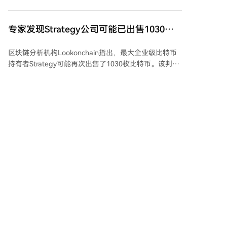
MSTR的财务结构，并通过资本增长购买更多比特币。
Strategy声称，在此系统持续运作下，每股对应的比特
币数量将不断增长。其长期目标包括：实现30%的比特
专家发现Strategy公司可能已出售1030枚
币年化收益率，每年出售相当于比特币储备10-20%的
比特币
数字贷款，并在七年内使每股比特币数量翻倍。公司认
区块链分析机构Lookonchain指出，最大企业级比特币
为，数字信贷业务的收入将增强其积累比特币的能力，
持有者Strategy可能再次出售了1030枚比特币。该判断
并使MSTR投资者从储备增长中获得更大收益。 （文末
基于Arkham Intelligence平台数据，显示Strategy在
提示：本文不构成投资建议。）
2026年8月5日凌晨将等量比特币从关联钱包分多笔转
出，收款方地址未标记，交易性质可能是内部调整或场
外出售。 此前，Strategy在一个多月内已四次出售总计
5258枚比特币（约3.35亿美元）。公司创始人迈克尔·塞
cryptonews.ru
昨天 18:05
勒澄清，Strategy从未承诺不出售加密资产，其个人不
卖币立场不代表公司策略。 售币所得资金用于股票回购
和偿付STRC证券的股息。公司多次强调，其优先任务是
使STRC股价恢复至100美元面值水平。截至本文发布，
Coldcard钱包漏洞成为加拿大持卡人的噩
Strategy团队及塞勒均未对此潜在交易置评，Saylor
梦
Tracker平台也未记录该交易。
Coldcard钱包漏洞对加拿大用户影响最为严重，其损失
占加拿大用户总损失的25%。Chainalysis分析指出，这
主要是因为该钱包在加拿大地区非常流行，得益于当地