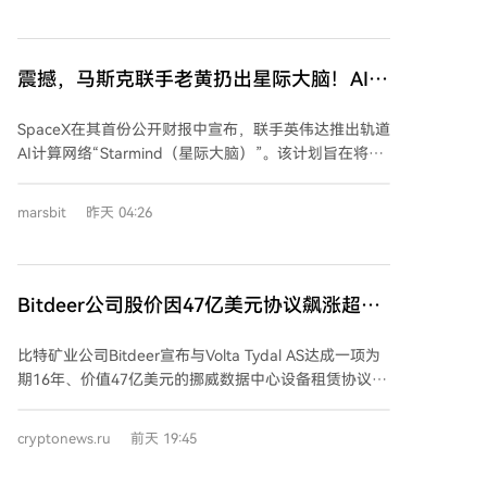
一步提出一个简化的L1估值框架，明确了协议收入、成
本和代币总供应量的会计标准，指出正确处理通胀奖励
等项目的必要性，避免估值扭曲。最后，文章讨论了通
震撼，马斯克联手老黄扔出星际大脑！AI算
过调整手续费来增加收入的策略，指出需求具有价格弹
力中心射上天
性，统一费率并非最优，建议探索基于交易价值等更精
SpaceX在其首份公开财报中宣布，联手英伟达推出轨道
细的定价模型，以更有效地捕获链上经济活动产生的价
AI计算网络“Starmind（星际大脑）”。该计划旨在将AI
值。
算力底座部署至太空，以彻底解决地面AI发展面临的能
源消耗、散热和土地资源限制等核心瓶颈。 根据构想，
marsbit
昨天 04:26
Starmind将把搭载英伟达顶尖芯片（如Rubin GPU和
Vera CPU）的数据中心发射到太阳同步轨道。太空环境
可提供近乎无限的太阳能和高效的真空散热能力，大幅
降低运营成本。首颗计算卫星Starmind AI1翼展达75
Bitdeer公司股价因47亿美元协议飙涨超
米，太阳能阵列功率210千瓦，计算功耗150千瓦，可容
12%
纳整个英伟达GB300超算机柜。 该网络将通过高速激光
比特矿业公司Bitdeer宣布与Volta Tydal AS达成一项为
链路与现有星链星座连接，实现低至毫秒级的通信延
期16年、价值47亿美元的挪威数据中心设备租赁协议，
迟，用户可通过星链直接访问太空中的AI算力。项目的
消息推动其股价飙升逾12%。该协议涉及Bitdeer位于挪
可行性依赖于SpaceX可重复使用的星舰（Starship）所
威蒂达尔市的180兆瓦数据中心，该设施正从加密资产
cryptonews.ru
前天 19:45
提供的巨大且低成本的发射能力，以及规划中的超级卫
挖矿转型为服务于人工智能领域。 根据协议，Bitdeer
星工厂和太瓦级芯片制造厂。 马斯克将此举视为人类文
的子公司Tydal Data Center AS将提供总计133兆瓦中的