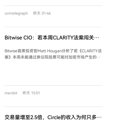
后每股收益1.02美元，均超预期。公司因此将全年毛利
二季度降至5100万美元，为2023年第三季度以来最
润指引上调至125.1亿美元，调整后营业利润指引上调至
低。同时，去中心化交易所（DEX）的交易量也处于低
cointelegraph
昨天 01:46
34.7亿美元。 首席财务官表示，上调指引源于上半年的
位。这表明当前主导的交易类型（如做市商调仓和稳定
强劲执行力和下半年的发展势头。公司在股东信中披
币支付）单位收益低于此前热门的Memecoin投机，这
露，其智能体人工智能在6月已协助编写和审查了近全
对网络基础设施更健康且商业成本更低，但也造成了交
部生产代码变更。业务负责人称，相比年初，每位工程
Bitwise CIO：若本周CLARITY法案闯关失
易量与收入的背离。Solana网络仍在持续建设，为其尚
师的代码变更量提升了150%。此前，公司于2月进行了
未完全利用的吞吐量潜力做准备。
败，加密市场将会发生什么？
以AI为导向的重组并裁员4000人。
Bitwise首席投资官Matt Hougan分析了若《CLARITY法
案》本周未能通过参议院投票可能对加密市场产生的影
响。他指出，本周是法案的关键节点，若错过8月7日前
投票，其通过概率将大幅降低。法案若失败将进入“僵尸
状态”，但可能被尝试纳入年终的综合拨款法案中闯关。
这种不确定性会使机构投资者保持观望。 文章强调，即
便法案失败，加密行业仍将继续向前发展。SEC主席表
marsbit
昨天 15:01
示已准备出台类似规则的监管措施，这可能短期对行业
更友好，但存在未来被推翻的风险。然而，行业势头已
不可阻挡：贝莱德的比特币ETF表现出色，传统金融机
构如纳斯达克、摩根大通正推进资产代币化，Visa等公
交易量增至2.5倍，Circle的收入为何只多了
司与Coinbase合作，且多家加密公司已获得美国货币监
7%？
理署的信托牌照。全球多国也在出台支持性法规。 作者