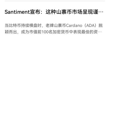
明向更高阶“卡尔达肖夫指数”迈进的一步，其终极目标
121兆瓦电力，剩余部分计划在2027年出租。交易包含
是在太空中部署太瓦级（TW）的算力。未来甚至计划
续约8年的选项，若执行，将为Bitdeer在24年内带来总
Santiment宣布：这种山寨币市场呈现谨慎
在月球建立制造与发射基地，进一步扩展太空算力规
计约80亿美元的收入。 该数据中心的所有121兆瓦计算
上涨，但散户投资者目前尚不知情！
模。Starmind标志着AI算力基础设施的一次革命性迁
能力将配置英伟达GPU，以供一家“领先的AI实验室”使
当比特币持续横盘时，老牌山寨币Cardano（ADA）脱
移，旨在将人类意识和计算能力扩展至地外空间。
用。据彭博社报道，该最终用户为Anthropic，后者已与
颖而出，成为市值前100名加密货币中表现最佳的资
Volta Tydal AS的母公司Volta Infra Holdings Ltd达成一
产，周涨幅达25%，价格自7月4日以来首次触及0.195
项100亿美元的合作。 受此消息影响，Bitdeer股价从
美元。 数据分析平台Santiment指出，尽管ADA价格和
11.2美元涨至12.6美元，涨幅达12.5%。这反映了包括
市值上涨，但链上数据揭示了有趣的投资行为：
Bitdeer在内的众多矿企正积极向AI计算领域扩张，因为
Cardano网络中非零余额钱包数量相比两个月前减少了
为AI实验室提供算力在当前被视为更具经济效益的业务
7070个。这表明散户投资者并未大规模回归市场，价格
方向。
cryptonews.ru
前天 15:25
上涨可能主要由大型投资者或机构买家吸收卖压并推
动。当前涨势尚未完全吸引散户的关注和参与。 此外，
Cardano的增长也得益于多项技术进展：Leios测试网持
续开发、扩容方案Hydra取得进展、Mithril升级、与Pyth
科技股大回调的7月：哪些基金在为追高买
Network的整合，以及Catalyst项目的新一轮资金支持，
单？
均对生态系统发展起到了促进作用。 （本文不构成投资
7月，科技股遭遇深度回调，创业板指与科创50指数月
建议。）
内跌幅均超25%，科创综指跌超30%。此前在二季度大
举调仓至人工智能、半导体等科技赛道的主动权益基金
承受重压。 数据显示，二季度末主动型公募基金对电子
marsbit
前天 04:45