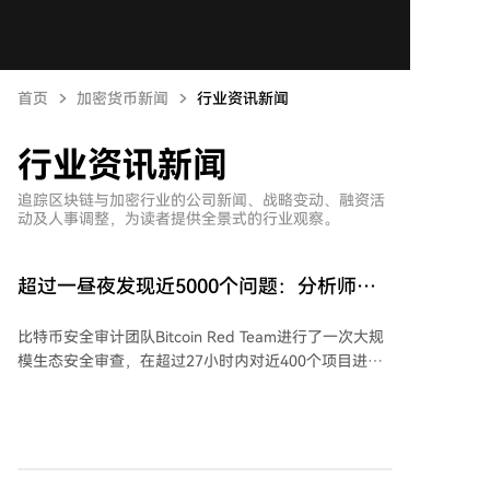
首页
加密货币新闻
行业资讯新闻
行业资讯新闻
追踪区块链与加密行业的公司新闻、战略变动、融资活
动及人事调整，为读者提供全景式的行业观察。
超过一昼夜发现近5000个问题：分析师对
比特币生态系统进行大规模审计
比特币安全审计团队Bitcoin Red Team进行了一次大规
模生态安全审查，在超过27小时内对近400个项目进行
了分析，共发现4962个潜在漏洞，其中85个被评定为
“严重”级别，635个为“高危”级别。团队由16名分布于
不同时区的成员组成，采用人工审核与人工智能工具结
合的方式开展工作，平均每人每小时发现2.31个严重或
高危问题。 团队表示，大部分严重漏洞已得到相关项目