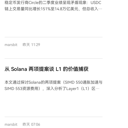
稳定币发行商Circle的二季度业绩呈现矛盾现象：USDC
以1990年代互联网立法滞后的历史为例，说明技术发展
链上交易量同比增长151%至14.8万亿美元，但总收入及
往往领先于政策。华盛顿的低效虽令人遗憾，但无法阻
储备收入仅增长7%至7.01亿美元。核心原因在于其商业
挡加密技术作为金融基础设施的重要组成部分持续发
模式——收入主要取决于平均USDC流通量及储备回报
展，并将重塑未来数十年的金融体系。
率，而非交易量。 具体而言，平均USDC流通量同比增
长25%，但储备回报率下降66个基点，导致储备收入
（占总收入九成以上）仅微增约5%。这好比存款规模扩
marsbit
昨天 11:29
大，但单美元收益下降。 收入还需扣除分销等成本。扣
除后指标（RLDC）增速快于总收入，利润率有所提
升，但后续运营费用增长23%，使得调整后EBITDA仅增
长8%。环比看，收入与流通量基本持平，调整后
从 Solana 两项提案谈 L1 的价值捕获
EBITDA甚至下降，反映新增投入尚未转化为利润。 此
外，Circle公布了支付网络、Arc主网等新业务进展，但
本文通过探讨Solana的两项提案（SIMD 550通胀加速与
这些网络指标或服务数量目前尚未形成可观的独立收
SIMD 553资源费用），深入分析了Layer1（L1）区块
入。本期业绩本质上仍由USDC存量、储备收益和成本
链代币的价值捕获问题。作者借鉴传统金融的资产定价
结构决定，交易活跃度需经过这两层结构过滤才能体现
理论，指出L1代币的价值核心在于其未来能为持有人带
在收入表上。
来的现金流（如费用销毁或分配给质押者），而非单纯
的技术活跃度或叙事。文章强调，高质量的收入应具有
可持续性和可防御性，并批评当前市场常高估投机性活
marsbit
昨天 07:06
动的价值，或低估L1网络效应带来的定价能力。 作者进