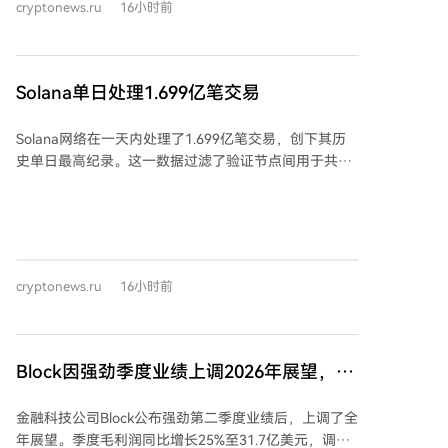
cryptonews.ru
16小时前
开发者的确认。在提交报告前，他们会在隔离环境中对
高危问题进行内部验证。团队承认大规模审计增加了开
发者的负担，并就带来的压力致歉，同时强调及时披露
对安全至关重要。 目前，团队正优化漏洞验证流程，致
Solana单日处理1.699亿笔交易
力于减少无效报告。此前，以太坊基金会在2026年4月
公布的ETH Rangers计划中，17名研究人员曾发现785
Solana网络在一天内处理了1.699亿笔交易，创下其历
个漏洞并追回580万美元资金。
史单日最高纪录。这一数据过滤了验证节点间用于共识
的投票交易，反映了真实的用户和应用活动。 7月29
日，网络通过激活SIMD-0286更新，将每个区块的计算
单元上限从6000万提升至1亿，增加了66%的容量，而
400毫秒的出块时间保持不变。此次升级是Solana自启
动以来最重大的吞吐量提升，依赖于XDP内核旁路网络
cryptonews.ru
16小时前
技术的支持。 数据显示，在波动时期，已有超过11%的
区块计算使用量接近旧上限，表明区块空间需求旺盛。
新增的交易流量主要来自做市商使用自动做市商
（AMM）持续更新报价、套利以及维护订单簿。这类交
Block因强劲季度业绩上调2026年展望，称
易以极低的手续费迅速填充可用的区块空间。 同期，
AI已触及几乎所有代码
Western Union的Stablecard支付卡在Solana上推出，
金融科技公司Block公布强劲第二季度业绩后，上调了全
初期覆盖37个市场，使用USDPT稳定币，但当前交易量
年展望。季度毛利润同比增长25%至31.7亿美元，调整
影响尚小。 尽管交易数量创新高，但网络使用费用在第