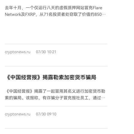
元的XRP
去年十月，一个仅运行八天的虚假质押网站冒充Flare
Network及FXRP，从71名投资者处窃取了价值约850万
美元（相当于340万枚XRP）。该虚假网站承诺投资者
每月可获得1.5%至1.8%的收益，并声称本金有保障。
诈骗者诱使投资者从当地交易所提取XRP，并通过境外
平台将资金转入其控制的钱包。该网站在10月23日关
闭，运营者随即消失。警方调查发现，诈骗者通过在博
cryptonews.ru
07/30 10:21
客、网络新闻、维基百科等平台散布虚假信息，并利用
付费的YouTube仿冒账号制作视频进行宣传。 首尔警方
已追踪到与此诈骗案相关的资产总值约2730亿韩元（约
合1880万美元），并冻结了其中1730亿韩元。目前已
《中国经营报》揭露勒索加密货币骗局
有两名涉案人员因涉嫌严重诈骗被移送检方，另有一人
因涉嫌伪造文件正接受调查。警方还就此案执行了54次
《中国经营报》揭露了一起冒用其名义进行加密货币勒
搜查和扣押令，并逮捕了一名从海外潜逃回国的嫌疑
索的骗局。该报称，有诈骗分子冒充报社员工，通过
人。 韩国警方今年已宣布对加密货币诈骗采取零容忍政
Proton Mail邮箱向企业发送邮件，声称掌握了可能损害
策，并提醒投资者在转账前务必核实官方信息。此次行
企业声誉的“调查信息”，并要求对方支付比特币以换取
动被视为韩国加强加密货币诈骗警惕性和打击力度的一
cryptonews.ru
07/30 09:10
不公开这些信息。报社严正声明与此类行为无关，强调
部分。
其工作流程中从不以此类方式索要钱财或进行交易，所
有类似邮件均属欺诈。报社认为，骗子利用其作为国家