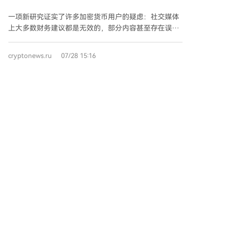
时，账户便被锁定，并被迫支付各种名目的额外费用以
效
“解冻”。 调查显示，组织者专门针对经济困难人群，甚
一项新研究证实了许多加密货币用户的疑虑：社交媒体
至诱使一名癌症患者转出用于治疗的50万格里夫纳，并
上大多数财务建议都是无效的，部分内容甚至存在误
说服受害者贷款或动用家庭储蓄。团伙还利用受骗者录
导。 伦敦玛丽女王大学的研究人员分析了近2500名
制虚假好评视频进行宣传。警方已确认988个可能属于
Instagram、TikTok和YouTube上的网红，并调查了4200
cryptonews.ru
07/28 15:16
受害者的独立账户。 行动中，警方在哈尔科夫州和第聂
多名英国成年人。结果显示： * 近90%的网红帖子包含
伯罗彼得罗夫斯克州进行了多次搜查，并逮捕了该犯罪
负面问题，如信息来源质量低劣、财务分析薄弱。 * 仅
组织的四名核心成员。两名主谋负责协调运作和资金分
8-9%的帖子披露了作者真实的财务专业资质。 * 只有
配，其余人员负责广告宣传和联系受害者。嫌疑人被控
12-13%的帖子包含任何免责声明。 * 五分之二的英国
缅甸对加密货币诈骗引入终身监禁。已知信
以特大诈骗及组织犯罪等罪名，已全部被审前羁押，若
成年人表示通过社交媒体获取财务建议，而仅有约十分
息
罪名成立最高可面临12年监禁及财产没收。
之一的人会咨询持牌专业人士。 与此同时，Chainalysis
缅甸议会通过了一项打击网络诈骗的法律，规定对以强
公司的分析指出： * 2024年共创建了超过206万个代
迫他人参与诈骗中心工作为目的的绑架、非法拘禁、酷
币。 * 其中，873,957个在去中心化交易所上市。 *
刑及其他暴力行为可判处死刑。该法律同时规定，对运
Chainalysis将2024年推出的74,037个代币标记为涉嫌
营诈骗中心及利用加密货币进行欺诈的最高可判处无期
“拉高出货”骗局。 * 在约94%的情况下，创建流动性池
徒刑。 近年来，缅甸已成为亚洲最大的网络诈骗中心之
并最终抛售（倾销资产）的是同一个钱包地址。 此类可
一。国际组织报告称，犯罪网络将人员囚禁在封闭园区
疑骗局平均持续6.23天，而中位数则不到一天，表明大
内，强迫其参与包括加密货币投资诈骗在内的欺诈活
多数代币在推出后即被抛售。 为应对此问题，英国金融
cryptonews.ru
07/28 15:05
动。2025年底有报道称，一个跨国犯罪网络在多个亚洲
行为监管局于2026年4月联合全球17个监管机构采取行
国家运作，以在泰国提供工作为名招募外国人（包括俄
动： * 标记并计划删除120个金融网红账户。 * 这些账
罗斯人）。部分俄罗斯公民在通过“线上面试”后，被邀