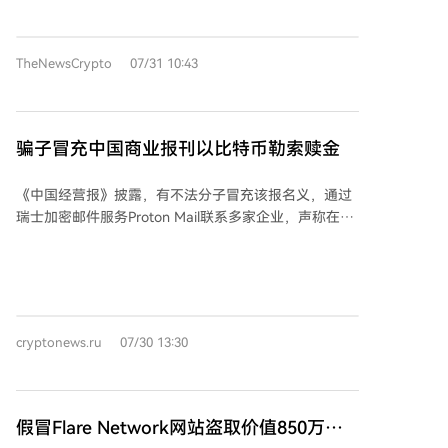
加密货币转账。 骗局之所以奏效，是因为国税局自
该机构建议民众通过官方渠道核实通知真伪。此前，美
2019年起确实会向疑似未如实申报数字资产活动的纳税
国联邦调查局也曾报告过针对Tron网络加密货币钱包持
人寄送合规教育信函，这使收到相关信件显得平常。诈
有者的类似骗局。
TheNewsCrypto
07/31 10:43
骗分子正是利用了这种认知。国税局明确指出：官方信
函从不包含二维码，也绝不会要求纳税人转移数字资产
或通过此类门户网站进行注册。 如果收到可疑信件，切
勿扫描其中的二维码、拨打信上列出的电话或在通过链
骗子冒充中国商业报刊以比特币勒索赎金
接/二维码进入的网站上输入任何个人信息。任何国税局
通知的真伪都应通过访问官方IRS.gov网站或拨打该网站
《中国经营报》披露，有不法分子冒充该报名义，通过
列出的电话进行核实。此类骗局损害了国税局在加强加
瑞士加密邮件服务Proton Mail联系多家企业，声称在
密货币税务执法时期，其官方沟通的可信度。
“秘密调查”中发现其敏感信息，并威胁公开这些所谓的
商业丑闻资料。为阻止披露，诈骗者要求受害企业支付
比特币作为赎金，具体金额未公开。该报明确表示与此
类信件无关，认定发件人为诈骗者，并正在收集证据，
准备提起民事及刑事诉讼。目前未透露可能受害的企业
cryptonews.ru
07/30 13:30
数量、具体比特币收款地址或相关邮件截图。此外，今
年马来西亚警方曾逮捕22名涉嫌运营加密货币投资诈骗
呼叫中心的中国公民，该团伙主要针对欧洲特别是意大
利的受害者。
假冒Flare Network网站盗取价值850万美