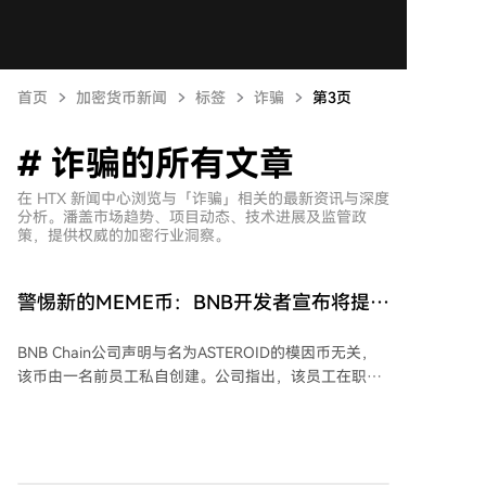
首页
加密货币新闻
标签
诈骗
第3页
# 诈骗的所有文章
在 HTX 新闻中心浏览与「诈骗」相关的最新资讯与深度
分析。潘盖市场趋势、项目动态、技术进展及监管政
策，提供权威的加密行业洞察。
警惕新的MEME币：BNB开发者宣布将提起
诉讼！
BNB Chain公司声明与名为ASTEROID的模因币无关，
该币由一名前员工私自创建。公司指出，该员工在职期
间利用官方测试钱包制作教程视频时创建了一个新钱包
地址，并推出了TST代币。离职后，他利用仍能访问的
助记词生成了新的私钥，并于8月1日在BNB Chain上使
用同一地址发布了新的模因币ASTEROID。 据悉，