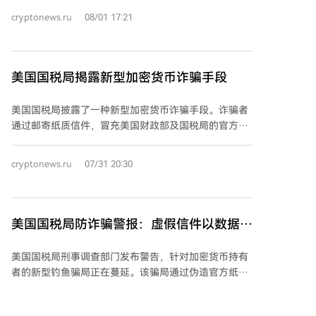
ASTEROID代币在推出后四小时内市值一度短暂达到
cryptonews.ru
08/01 17:21
1000万美元。BNB Chain强调，该公司从未创建、授权
或推广此代币，也不控制该代币或其关联钱包地址，项
目未获BNB Chain支持。 公司已宣布将对该前员工启动
法律程序，并正就此事与相关政府机构合作。文末注明
美国国税局揭露新型加密货币诈骗手段
此非投资建议。
美国国税局披露了一种新型加密货币诈骗手段。诈骗者
通过邮寄纸质信件，冒充美国财政部及国税局的官方信
函，催促收件人紧急在所谓的“数字资产合规门户”网站
进行注册。国税局明确声明，该门户并不存在。 这些信
cryptonews.ru
07/31 20:30
件内含二维码，会引导收件人访问伪装成国税局官网的
钓鱼网站。网站随后会要求受害者提供其使用的加密货
币交易所或钱包信息（包括Coinbase、Kraken和
Ledger等平台）以及持有的加密资产数量。 国税局刑
美国国税局防诈骗警报：虚假信件以数据窃
事调查部门负责人指出，犯罪分子利用公众对政府机构
取骗局瞄准加密货币持有者
的信任，制造了极具欺骗性的虚假网站和信件。据调
美国国税局刑事调查部门发布警告，针对加密货币持有
查，该诈骗网站的基础设施在开始大规模发信前几天才
者的新型钓鱼骗局正在蔓延。该骗局通过伪造官方纸质
搭建完成，其域名是通过一家香港注册商购买的。 国税
信件，诱骗收件人扫描内含的二维码，进入虚假的“数字
局强调，其从未要求纳税人通过第三方网站提供加密货
资产合规门户”网站以窃取个人信息，甚至可能直接骗取
币钱包信息，也不会通过可疑消息中的链接进行通知。