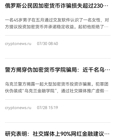
级权威媒体的声誉来骗取信任，旨在迫使企业在声誉受
俄罗斯公民因加密货币诈骗损失超过230万
损的威胁下仓促付款。目前，《中国经营报》已开始收
卢布
集证据，分析邮件内容，并准备向执法机关报案，同时
一名45岁男子在五月通过交友软件认识了一名女性，对
保留追究涉案者民事及刑事责任的权利。报社呼吁企业
方提议投资加密货币并承诺稳定收益。起初他拒绝了，
提高警惕，仔细核查任何以其名义发出的联系，切勿向
但后来改变了主意。六月，这位新朋友将他介绍给一名
不明身份者转账，并应及时向有关部门举报此类事件。
自称投资专家的人。 该专家解释了通过低买高卖数字货
cryptonews.ru
07/30 08:40
币获利的原理，并说服男子在手机安装一款模拟加密货
币交易所的假应用程序。为获取信任，诈骗者先让他小
额投资（1000至10000卢布）并显示虚假收益。当受害
者投入50000卢布后，并未收到承诺的利润。随后诈骗
警方揭穿伪加密货币学院骗局：近千名乌克
者联系他，称因转账错误资金已被冻结，并警告可能面
兰人被骗110万美元
临执法部门调查。 诈骗团伙以“解决问题”为由，要求男
乌克兰警方揭露一起大型加密货币投资诈骗案。犯罪团
子继续转账。他先后向不同银行账户进行了十次汇款，
伙伪装成“乌克兰金融学院”，通过社交媒体推广虚假的
最后一笔达50万卢布。最终，男子意识到受骗，停止联
加密货币投资课程，近千名乌克兰公民受骗，损失超过
系、删除应用并向警方报案。目前案件已立案调查。 此
110万美元。受害者包括将积蓄用于治疗或购房的老年
cryptonews.ru
07/28 15:19
前，图瓦共和国克孜勒市一名居民在尝试投资加密货币
人、残疾人和重病患者。 诈骗分子首先筛选并获取潜在
时损失了550万卢布，其中大部分来自他出售个人公寓
受害者信任，诱导他们将资金转入指定银行账户和加密
所得。
货币钱包。他们利用虚假交易平台伪造盈利假象，有时
允许小额提现以诱骗更大额投资。当受害者要求提款
研究表明：社交媒体上90%网红金融建议无