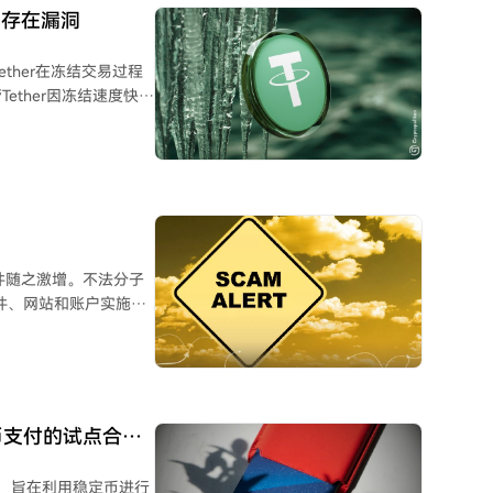
中存在漏洞
目标存在显著差距。他
定币活动，也允许欧盟
Tether在冻结交易过程
ther因冻结速度快于
币代币及其发行方是重点
出冻结到最终链上确认存
个地址在冻结生效前完全
分转移了约3550万美
美元，但约3400万美
并与无关资金混合，由于
案件随之激增。不法分子
。同时，Circle则因
件、网站和账户实施欺
美元非法资金流失。
规平台转移资产至所谓
站和文件，诱使其转移
于稳定币支付的试点合作
论，指出当前环境给诈骗
ntial，旨在利用稳定币进行