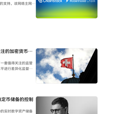
hain的支持。该网络主网已
令实施，整个俄罗斯中
克州的八个地区明确禁
。它兼容EVM，区块
日，且后续可能无条件延
据提交至以太坊一层实现
，排序结果取决于端点
ck提供
点，适合钱包、DApp
适合交易平台、索引器
自有云、本地环境或专属
关注的加密货币监
受监管发行商或对数据主
了一套值得关注的监管
Chainstack通
水平进行差异化监督。
构技术栈即可将基础设
融中介，可选择加入经
查。此举既吸引了合规
HTTPS或WSS端点。
头。
加入SRO的流程通常
等材料，通过后接受独立
对稳定币储备的控制
MA则主要监督SRO
在
动的实时数字资产储备
RO会员资格视为合规