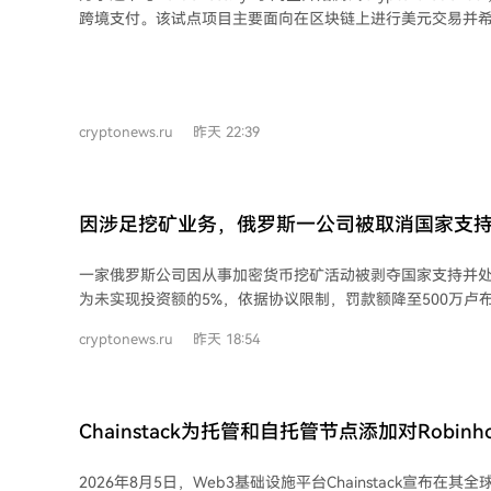
跨境支付。该试点项目主要面向在区块链上进行美元交易并
的企业。 测试通过Borderless.xyz的支付网络进行，参与企业将验证凭证信号集成到
其交易审批、验证和风险管理流程中。Infinia、Walapay和
币并采用统一合规审计模型、在网络范围使用验证信号的公司。 万事达卡区块
数字资产执行副总裁表示，此次合作源于其支持初创企业的Start 
cryptonews.ru
昨天 22:39
Credential标准化了钱包间交易的验证与合规性检查，利
估对方是否符合要求。 Borderless.xyz管理着一个稳定币协调和流动性网络，连接钱
包基础设施与超过15个国家的持牌稳定币提供商。其CEO指
营商面临的最大挑战之一是合规要求难以跟上网络扩展速度。 此次试点之前，万
因涉足挖矿业务，俄罗斯一公司被取消国家支
达卡以约18亿美元收购了总部位于伦敦的稳定币服务商BVNK
亿美元稳定币资产，并持有超过25个监管牌照。万事达卡近
一家俄罗斯公司因从事加密货币挖矿活动被剥夺国家支持并
定币的受监管结算网络，并启动了有超过85家加密货币行业
为未实现投资额的5%，依据协议限制，罚款额降至500万卢布
划。
亿卢布，这是因利用关税优惠而产生的增值税欠款。 法院查明，"Hash Maker"公司
cryptonews.ru
昨天 18:54
于2021年获得经济特区居民身份。根据与地方政府的协议，
建设一个数据中心并投资46亿卢布用于"软件开发、数据库及
而，地方工业部称这些条件未得到履行。该公司仅投资了8.3
建设数据中心。 该部指出，公司活动"不符合批准的商业计划"：其从事挖矿，所有
Chainstack为托管和自托管节点添加对Robinho
设备均用于生产哈希算力而非软件开发。本应建设数据中心
加密货币挖矿的服务器集装箱。 值得注意的是，该公司已于2024年12月通知地方当
2026年8月5日，Web3基础设施平台Chainstack宣布在