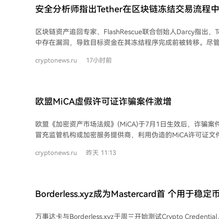
和EURC符合规定。 汉森认为，这使得欧盟用户要么缺乏保护，要么无法接触多数主
安全分析师指出Tether在区块链冻结交易流程
流稳定币，这与MiCA旨在将全球稳定币市场纳入欧盟监管的
呼吁在未来的法规修订中采取更务实的方法，既覆盖全球稳
区块链资产追回专家、FlashRescue联合创始人Darcy指出，
本土发行商拓展海外市场。 欧盟相关部门已于5月20日启动公开咨询，评估现行法
中存在漏洞，导致目标资金在其冻结程序完成前被转移。尽管Te
规是否达到既定目标，咨询将持续至9月30日，其中电子货
主要竞争对手Circle而长期受赞誉，但新批评指出，其从提
议题之一。
cryptonews.ru
17小时前
在显著时间差。 分析显示，在以太坊和TRON网络上，Tether冻结事件的平均执行延
迟约为2小时16分钟。由于采用多签钱包控制机制，至少60
清空资产，转移了总计2040万美元USDT，另有113个地址部
元。例如，在针对伊朗央行的行动中，Tether虽冻结了1.31亿
欧盟MiCA虚假许可证诈骗案件激增
元在冻结前已被转移。 Tether回应称，其与全球执法机构紧密合作，已协助冻结超
44亿美元资产。但Darcy认为，一旦被盗资金进入特定地址
欧盟《加密资产市场法规》(MiCA)于7月1日生效后，诈骗
难以明确溯源，Tether很少冻结此类资金池，使得追回几乎无望
冒充监管机构或加密服务提供商，利用伪造的MiCA许可证文
过于依赖执法或法院指令才行动而面临批评，被指导致数亿
诈。 法国金融市场管理局和欧洲证券和市场管理局均报告了此类骗局，指出诈骗者
cryptonews.ru
昨天 11:13
利用新法规实施初期的过渡期和信息混乱，诱骗用户从不合
“合法”平台。 荷兰金融市场管理局及英国相关专家警告，因部分加密服务关闭而寻
求替代方案的投资者尤其容易成为目标。诈骗者通过伪造网
资金。 此外，有观点认为MiCA过渡期结束后，用户迁移可能加剧市场混乱，进一步
Borderless.xyz成为Mastercard首 个用
增加风险。报道引用了关于“MiCA许可全面混乱”的相关评
伙伴
者提供了可乘之机。
万事达卡与Borderless.xyz于周三开始测试Crypto Crede