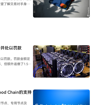
希望了解交易对手身份
Koywe成为首批基于稳定
链与
Path计划。Crypto
用共享验证信号让一方能评
出，当前稳定币支付运
事
持并处以罚款
。后者每年处理约300
期还推出了涵盖多种稳
处以罚款。罚款金额定
公司参与的合作伙伴计
，但额外追缴了1.54
该公司应在经济特区内
信息系统的创建"。然
5亿卢布，甚至未开始
od Chain的支持
的地点上，放置着用于
其全球节点、专用节点及