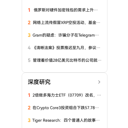
1
俄罗斯对硬件加密钱包的需求上升。
原因何在
2
网络上流传假冒XRP空投活动，基金会
呼吁用户保持警惕
3
Gram的疑虑：诈骗分子在Telegram中
利用新服务开发骗局
4
《清晰法案》投票推迟至九月，参议院
优先处理拨款与预算法案
5
管理着价值28亿美元比特币的公司就B
TC发表乐观声明！
深度研究
1
2倍做多海力士ETF（07709）改名，投
资者还有回本希望吗？
2
在Crypto Core3投资组合下跌57.78%
后，GSR增加比特币敞口
3
Tiger Research：四个普通人的故事，
揭示2036年区块链的最终归宿