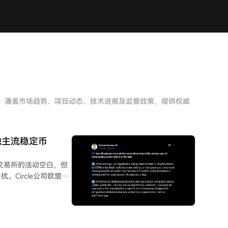
析。潘盖市场趋势、项目动态、技术进展及监管政策，提供权威
接触主流稳定币
交易所的活动空白，但
Circle公司欧盟战
A当前框架使欧盟用户无
严格的条款导致包括
仅有USDG、USDC