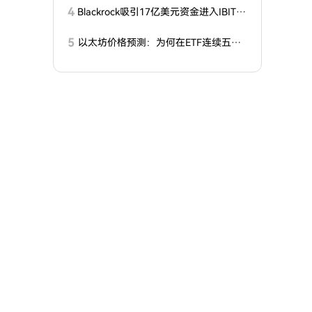
4
Blackrock吸引17亿美元资金进入IBIT基
金，比特币ETF共获得21.1亿美元资金
流入
5
以太坊价格预测：为何在ETF连续五周
资金流入后，ETH仍保持稳定？