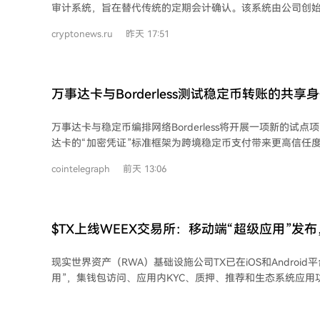
审计系统，旨在替代传统的定期会计确认。该系统由公司创始人
的重要标志和开户条件。与欧盟《加密资产市场监管条例》（M
东发明，使用四个独立的AI模型进行持续监控，并以共识机
先资本要求相比，瑞士允许企业以较低资本起步（如有限公司
cryptonews.ru
昨天 17:51
意）和合规监控机制来做出判定。 系统将输出从“通过”到“暂停”不等的状态级别。
过加入SRO满足合规，兼顾了效率与法律确定性。 监管标准仍在持续提升。2026年
若结果为“暂停”，系统会指示关联的智能合约拒绝待处理的
初，主要SRO联合推出了对虚拟资产服务提供商更严格的监
备不足时继续交易。审计结果会在几分钟内记录到主区块链
控和区块链分析要求。瑞士当局也已在规划下一阶段发展，
独立区块链，形成不可篡改的公开账本。 达东指出，当前行业依赖滞后数周发布的
万事达卡与Borderless测试稳定币转账的共享
咨询，以适应存储、交易基础设施及稳定币发行等业务的增长。 通过这套鼓
月度或季度审计报告，而储备余额持续波动，这种延迟在过
明、压缩规避空间的系统，瑞士在推动加密行业发展的同时
色。新系统将信任内嵌于资产本身，实现“验证伴随代币”。
其作为全球可信加密管辖区的地位。对于加密企业而言，瑞士
万事达卡与稳定币编排网络Borderless将开展一项新的试
缩小原始权利要求范围，为公司提供了广泛的法律保护。 达东强调，该系统并非要
构建数字资产业务最快速、可靠且完全合法的途径之一。
达卡的“加密凭证”标准框架为跨境稳定币支付带来更高信任
取代法律要求的会计审计或免除发行方的责任，而是与传统
框架如何提供可纳入参与方审批、合规与风险流程的保障信
他预计随着实时验证工具的普及，监管机构可能会从认可转
cointelegraph
前天 13:06
万事达卡框架利用通用标准和保障信号来增强区块链交易的
验证。AEREDIUM目前正与美国监管机构进行谈判，并准备
跨境稳定币支付摩擦的新治理信号。 Borderless CEO指出，合规仍是稳定币支付的
统架构设计已考虑银行API延迟等潜在操作障碍，将过时或
主要瓶颈，而万事达卡正将代理银行模式应用于数字资产支
视为风险信号而非系统故障。
游得到信任，无需在各交易对手方重复执行。在此试点中，
$TX上线WEEX交易所：移动端“超级应用”发
作为治理和验证层，但不处理或结算资金。 此举是万事达卡在稳定币领域的最新进
市场准入
展，紧随其以18亿美元收购稳定币基础设施公司BVNK之后
现实世界资产（RWA）基础设施公司TX已在iOS和Android
将结算能力扩展至包括通过多种稳定币进行日内、周末和节
用”，集钱包访问、应用内KYC、质押、推荐和生态系统应用
一个统一的合规化代币化资产入口。同时，其原生代币$TX
WEEX上线，将TX的移动优先RWA基础设施与WEEX的全球市