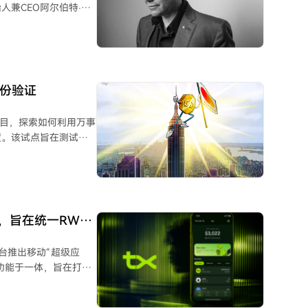
兼CEO阿尔伯特·达
iCA）等更严苛的预
制（至少三个模型同
2万瑞士法郎），再通
代币交易，以防止在储
督标准，加强了交易监
，并交叉关联至第二条
就新的许可证类别进行
身份验证
励透
往市场动荡中扮演了角
确保了合规性，巩固了
该专利在审查过程中未
的SRO模式目前仍是
点项目，探索如何利用万事
度。该试点旨在测试该
审计形成互补。不过，
号，以解决合规挑战。
变为强制要求此类持续
确定性，并寻求可减少
提交国际专利申请。系
数据不一致的离线数据流
付，使源头合规能在下
万事达卡的加密凭证将
布，旨在统一RWA
。该公司此前已宣布计划
平台推出移动“超级应
假日卡支付结算。
功能于一体，旨在打造
已在全球加密货币交易所
场流动性相结合。 TX