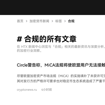
首页
加密货币新闻
标签
合规
# 合规的所有文章
在 HTX 新闻中心浏览与「合规」相关的最新资讯与深度分
的加密行业洞察。
Circle警告称，MiCA法规将使欧盟用户无法
尽管欧盟加密资产市场法规（MiCA）的实施填补了未获许可
其对发行方的严格许可要求也对稳定币生态系统造成了严重干扰。
略与政策高级主管帕特里克·汉森对此表示担忧，他指出MiC
cryptonews.ru
4小时前
法享受到其本应提供的保护。 汉森承认，MiCA已向21家发行方颁发了35个电子货
币代币许可，显示出行业兴趣和企业投入意愿。但他强调，
Tether在内的大多数主流稳定币发行商难以满足运营要求，目前