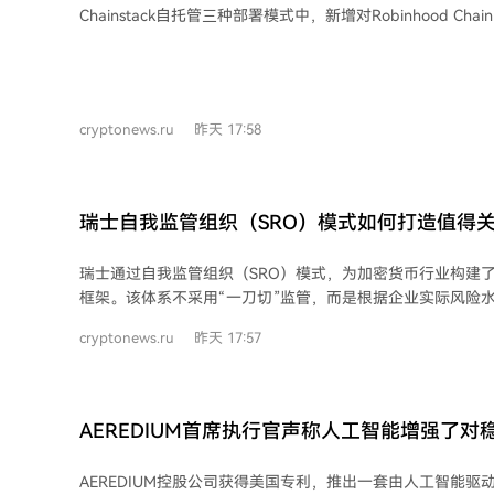
局其已注册为矿工。 尽管利佩茨克州未禁止加密货币挖矿，但俄罗斯政府正研究在
Chainstack自托管三种部署模式中，新增对Robinhood C
由莫斯科能源系统供电的19个地区禁止挖矿的可能性。若禁
于2026年7月1日上线。 Robinhood Chain是一个基于Arbitrum Orbit Nitro堆栈构建
部地区将禁止挖矿。目前，仅在莫斯科、莫斯科州及库尔斯
的、专注于金融交易和现实世界资产代币化的以太坊二层网络
止，该禁令将于8月15日生效，暂定持续至2032年12月31
生成时间为100毫秒，使用ETH作为燃料费，并通过Blob数
长。
约13分钟后的最终确定性。其交易排序采用“先到先得”原则
cryptonews.ru
昨天 17:58
延迟而非燃料费，这使得节点部署成为影响交易执行的关键因素。 Chainsta
的三种部署路径各有侧重：全球节点为弹性负载均衡的RPC端
及生产扩展；专用节点提供无请求限制的高性能独立实例，
和高吞吐量RWA协议；Chainstack自托管方案允许客户在
瑞士自我监管组织（SRO）模式如何打造值得
硬件上，通过统一的Kubernetes控制面板管理节点，满足
管框架
权有严格要求的机构的需求。 Chainstack联合创始人兼CTO尤金·阿瑟夫指出，对于
瑞士通过自我监管组织（SRO）模式，为加密货币行业构建
受监管实体而言，节点数据的存放位置可能直接决定产品能否发布。
框架。该体系不采用“一刀切”监管，而是根据企业实际风险
过在同一管理平面上提供托管与自托管部署，使团队无需重
从事代币交易、托管钱包等业务的加密公司，若被认定为金
施集成到自有环境中。 目前，用户已可通过Chainstack账户在Robinhood Chain主
cryptonews.ru
昨天 17:57
金融市场监管局（FINMA）授权的SRO，由其代行反洗钱审
网（链ID 4663）和测试网（链ID 46630）上部署节点并使用
企业，也筛除了不合规者。 目前主要由VQF、PolyReg等四家SRO负责大部分加密
Chainstack为评估团队提供免费访问权限及测试网代币水龙
业务监管，其中VQF因在金融科技领域的深厚经验备受青睐。
仅需2-4个月，企业提交商业计划、组织架构及反洗钱程序
AEREDIUM首席执行官声称人工智能增强了
审计并上报可疑交易，在保持运营的同时满足高标准要求。FIN
的运作，在其出现疏漏时进行干预，形成了独特的问责机制。 该体系的一大优势
AEREDIUM控股公司获得美国专利，推出一套由人工智能驱
于为加密公司打开了银行服务渠道：许多瑞士及国际银行将S