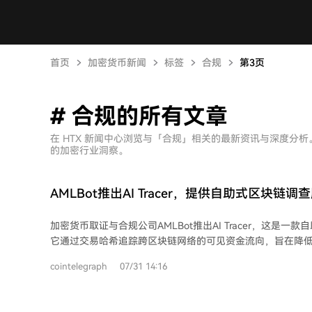
首页
加密货币新闻
标签
合规
第3页
# 合规的所有文章
在 HTX 新闻中心浏览与「合规」相关的最新资讯与深度分
的加密行业洞察。
AMLBot推出AI Tracer，提供自助式区块链调
加密货币取证与合规公司AMLBot推出AI Tracer，这是一
它通过交易哈希追踪跨区块链网络的可见资金流向，旨在降
对专业软件和知识的需求。该工具能追踪通过跨链桥转移的
cointelegraph
07/31 14:16
个钱包的情况。 AI Tracer自动遍历交易图谱，追踪资金从起始地址经中间钱包至最
终端点的路径，并识别途中遇到的已知实体标签，如交易所
址。但需注意，该工具无法查看交易所内部账户间的转账、