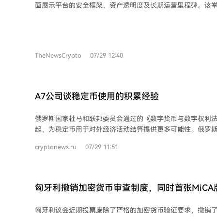
面展示平台的安全框架、资产透明度及长期运营里程碑。该
交易自由，但也提到对个人用户的限制以及系统以银行为中
4000万用户的信任。 信任中心汇集了BingX的多项核心安全与透明措施：每月通过
产市场的发展。
Merkle Tree快照提供100%的储备金证明，最新报告显示其BT
USDC的储备金率均超过120%，完全覆盖用户资产。平台还设
基金，采用多层资产保护、多签授权及冷温热钱包架构，并获得了PCI
TheNewsCrypto
07/29 12:40
ISO/IEC 27001国际安全认证。 在合规与创新方面，BingX的欧洲实体已根据MiCAR
提交了加密资产服务提供商授权申请，并通过BingX TradF
融资产交易。平台通过与国际知名机构合作建立信任，如与
期合作，并在2026年成为Scuderia Ferrari HP的首个加密
A7公司谈稳定币使用的积累经验
外，BingX通过价值1000万美元的慈善基金，持续支持全
环境保护和社区发展项目，践行企业社会责任。 BingX成立于2018年，是全球排名
俄罗斯国家杜马和联邦委员会通过的《数字货币与数字权利法》
前五的加密衍生品交易所之一，也是加密跟单交易的先驱，致
起，为稳定币用于对外经济活动结算提供更多可能性。俄罗斯
品矩阵满足不同层级用户的需求。
PSB银行参与于2024年创立）对此发表评论，该公司是首个
cryptonews.ru
07/29 11:51
（DFA）资格的俄罗斯卢布稳定币A7A5的运营方。 根据俄罗斯央行的解释，新法律
生效后，进出口商将能够通过中介或直接使用加密货币进行
货币结算仍被禁止（少数例外）。央行将通过后续法规明确
求。 A7A5项目政府关系与国际联络总监奥列格·奥吉延科表示，对许多公司而言，
匈牙利撤销加密货币审查制度，同时首张MiCA
数字资产结算仍是新实践，而A7的专家已在相关交易的法律
管控及与基础设施参与者协作方面积累了丰富经验。他称，法
匈牙利议会近期投票废除了严格的加密货币验证要求，撤销
在客户业务中运用此专长，并计划根据央行及其他相关法规