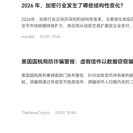
产或保证资金追回。其报告仅作为调查起点，不能替代审计或法律程
2026 年，加密行业发生了哪些结构性变化？
供免费查询服务，同时设有付费方案以提高自动查询次数上
以太坊、BNB Chain、Solana、Cardano、Ripple等十
2026年，加密行业正经历深刻的结构性变革。主要变化体现
AMLBot表示，AI Tracer适用于希望了解交易路径的记者
定币市场规模持续扩大，其应用从加密交易扩展至企业支付
货币用户，以及调查加密货币犯罪的执法机构、独立调查员
场景，并常作为后台结算工具融入银行卡等支付产品，业务
marsbit
07/31 13:44
处理复杂化。其次，全球监管框架加速形成，欧盟MiCA等法
约束，反洗钱规则覆盖率提高，但跨境执行仍面临挑战。第三，A
币等可编程支付方式成为新型交易主体，机器支付规模快速
税务归属和审计证据提出了新要求。最后，税务透明化进入落地期
美国国税局防诈骗警报：虚假信件以数据窃取
和Form 1099-DA等规则推动交易平台承担直接报送责任
持有者
的差异带来了新的合规挑战。总体而言，加密业务正更深融
美国国税局刑事调查部门发布警告，针对加密货币持有者的
系，合规已从单项要求转变为需要贯穿日常经营的数据与控
延。该骗局通过伪造官方纸质信件，诱骗收件人扫描内含的二
字资产合规门户”网站以窃取个人信息，甚至可能直接骗取加密货币转
以奏效，是因为国税局自2019年起确实会向疑似未如实申报
寄送合规教育信函，这使收到相关信件显得平常。诈骗分子
国税局明确指出：官方信函从不包含二维码，也绝不会要求
TheNewsCrypto
07/31 10:43
通过此类门户网站进行注册。 如果收到可疑信件，切勿扫描其中的二维码、拨打信
上列出的电话或在通过链接/二维码进入的网站上输入任何个
知的真伪都应通过访问官方IRS.gov网站或拨打该网站列出