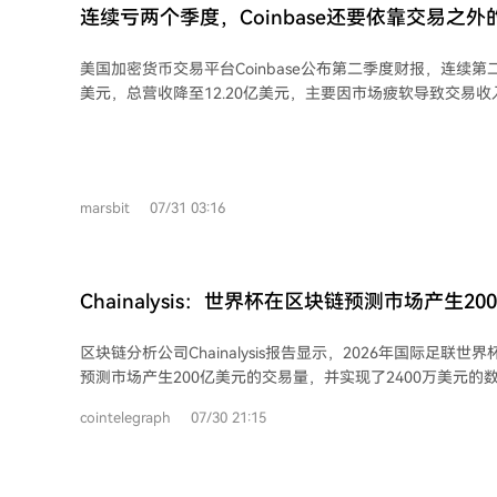
局损害了国税局在加强加密货币税务执法时期，其官方沟通
连续亏两个季度，Coinbase还要依靠交易之外
美国加密货币交易平台Coinbase公布第二季度财报，连续第二
美元，总营收降至12.20亿美元，主要因市场疲软导致交易
收缩，但Coinbase在加密现货交易的市场份额从9.1%升至1
规入口的竞争力增强。 收入结构正在发生转变。交易收入为5.99亿美元，而订阅及
服务收入达到5.55亿美元，两者差距缩小。其中，稳定币相关
亿美元，源于用户将USDC保留在平台内产生的持续收益。
marsbit
07/31 03:16
易波动的依赖有所降低。 流动性方面，第二季度现货交易量环比下降24%，但衍生
品交易量保持稳定，显示出专业交易者在低波动市场的持续需求。
于整合现货、稳定币和衍生品服务，以构建更完整的流动性生态系统。
会计准则（GAAP）计算出现净亏损，但经调整的息税折旧摊销
Chainalysis：世界杯在区块链预测市场产生2
连续14个季度为正，为2.08亿美元，反映出核心经营活动仍
控制了运营费用。这份财报的核心在于，Coinbase正试图
区块链分析公司Chainalysis报告显示，2026年国际足联
升市场份额，来减轻对单一交易业务的周期性依赖。
预测市场产生200亿美元的交易量，并实现了2400万美元的
40万个钱包参与了区块链投注，其中世界杯相关市场在该期
cointelegraph
07/30 21:15
动的63%。投注总额包括赛前和赛中的交易，在为期五周的
为57亿美元。 报告指出，除南极洲外，各大陆用户均参与了世界杯预测市场，其中
美国和中国的交易量最高，其次是加拿大、泰国和英国。尽