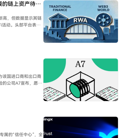
行为者有关联，不过仍
模的链上资产待唤
于
值约2400万美元的
史新高，但数据显示其链
赛门票。与受制裁实体相关的
Fi活动。头部平台表现
s将此部分归因于平台的身份
ance利用率约2.7%；而
低下的原
性。
而代币化国债等产品主
在无许可DeFi中的
价和清算机制不成熟。
议和分发渠道整合成为
rpho合作。尤其值得注意的
，为该国进口商和出口商
to）能极大加速资产采
验的公司А7宣布，愿意
关系
是完成资产上链。
量实操经验，涵盖此类
与方的协作。随着新法
会根据俄罗斯银行及其
在俄境内的使用仍将受
配套法规进一步明确。
其专属的“信任中心”，全
于赋予对外贸易高度的