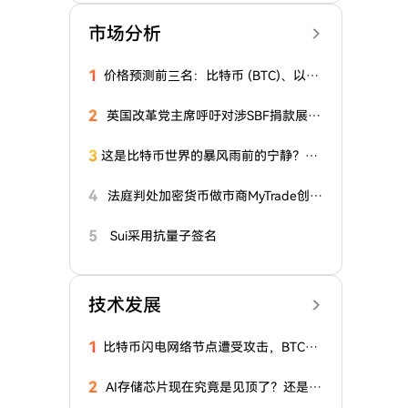
市场分析
1
价格预测前三名：比特币 (BTC)、以太
坊 (ETH)、瑞波币 (XRP)
2
英国改革党主席呼吁对涉SBF捐款展开
调查：报道
3
这是比特币世界的暴风雨前的宁静？价
格稳定，但期权市场却在下跌！这对BT
C意味着什么？
4
法庭判处加密货币做市商MyTrade创始
人刑罚
5
Sui采用抗量子签名
技术发展
1
比特币闪电网络节点遭受攻击，BTCPa
y宣布发布紧急修复补丁2.4.2
2
AI存储芯片现在究竟是见顶了？还是见
底该抄底了？