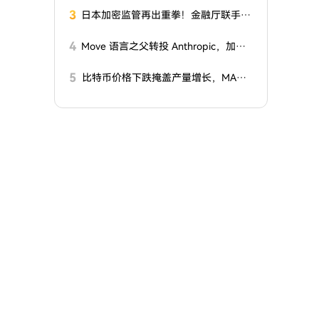
3
日本加密监管再出重拳！金融厅联手警
察厅发布11项防诈新规
4
Move 语言之父转投 Anthropic，加密
行业正在批量失去守门人
5
比特币价格下跌掩盖产量增长，MARA
二季度转盈为亏