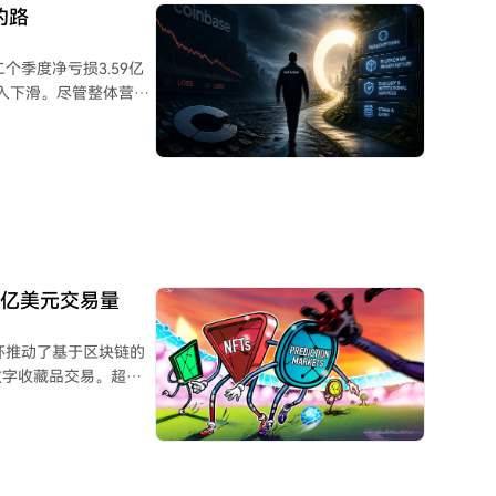
的可信度。
的路
个季度净亏损3.59亿
收入下滑。尽管整体营收
0.3%，显示其在美国合
收入贡献显著，达2.92
这表明公司收入对现货交
Coinbase正致力
 尽管按公认
前利润（EBITDA）
00亿美元交易量
能覆盖成本。公司同时
通过多元化收入来源和提
世界杯推动了基于区块链的
数字收藏品交易。超过
间约占所有预测市场活
世界杯期间，投注额约
管投注规模庞大，但非