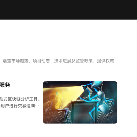
析。潘盖市场趋势、项目动态、技术进展及监管政策，提供权威
查服务
款自助式区块链分析工具。
低用户进行交易追溯时
资产或资产被拆分到多
、服务商或被标记地
判断付款原因、冻结资