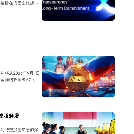
举措旨在巩固全球超过
心可能抑制国内数字资
C、ETH、USDT、
立了1.5亿美元的保护
 DSS 4.0.1和
i向合资格用户提供传统金
切尔西足球俱乐部的长
货币交易所合作伙伴。 此
球人道主义救援、教育、
将从2026年9月1日
力于通过AI驱动的产
国际结算系统A7（由
获得数字金融资产
跨境结算，但国内数字
新基础设施的具体要
牌照颁发
手续、合规审查、外汇
律生效后，A7将继续
了对特定加密交易的强
的出台，调整自身的业