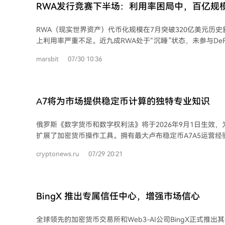
法参与程度有限：参与预测市场的钱包中仅有不到1%与非法
RWA发行竞赛下半场：利用率困局中，百亿规
有约540万美元的资金流出来自受制裁实体或其他非法来源。 报告同时强调了基
醒
区块链的数字收藏品的采用日益增长。赛事期间，球迷交易了价
RWA（现实世界资产）代币化规模在7月突破320亿美元历
FIFA Collect NFT，并通过该平台分发了超过10万张比
上利用率严重不足。近九成RWA处于“沉睡”状态，未参与De
钱包占FIFA Collect用户的比例不到0.01%，Chainalysi
分化：Securitize规模最大但DeFi利用率仅0.7%；Ondo Fin
验证要求。 报告认为，这些发现表明区块链将在全球重大事件中扮演越来越重要的
marsbit
07/30 10:36
规模较小的Maple Finance凭借信贷协议模式，利用率高达62%。 利用率
角色，并强调了随着平台吸引更广泛参与，合规措施的重要
因有三：首先，资产属性不同，私募信贷天然需资金流转，
要用于持有生息；其次，合规限制（如KYC白名单）阻碍了资产
自由流通；最后，流动性基础设施缺失，导致做市困难、定
А7将为市场提供稳定币计算的独特专业知识
行业竞争焦点正从“发行竞赛”转向“应用之争”。原生信贷协
关键，例如Securitize集成UniswapX，Centrifuge与Mo
俄罗斯《数字货币和数字权利法》将于2026年9月1日生效
是，拥有成熟用户生态的入口型平台（如Robinhood Cryp
扩展了加密货币操作工具。拥有最大卢布稳定币A7A5运营经
纳，凸显渠道与分销网络的重要性。 总之，RWA赛道的下一阶段挑战在于唤醒链上
与对外贸易活动参与者分享其在数字资产领域的独特专业知识。 A7A5项目政府
资产的流动性，推动其在DeFi中真正流转和使用，而不仅仅
cryptonews.ru
07/29 20:21
与国际合作总监奥列格·奥吉延科表示，公司专家已积累了大
交易的法律合规、反洗钱审查、外汇管制以及与基础设施参
律的实施，А7计划继续将这些专业知识应用于客户业务，并
他监管机构后续颁布的细则调整自身业务流程。 俄罗斯央行此前已阐明，进出口商
BingX 推出专属信任中心，增强市场信心
可通过中介或直接使用数字货币进行跨境结算，但此类资产
限。所有对运营商及结算参与方的具体要求将由监管机构的
全球领先的加密货币交易所和Web3-AI公司BingX正式推出
А7方面曾指出，俄罗斯拟议的加密资产监管模式主要优势在