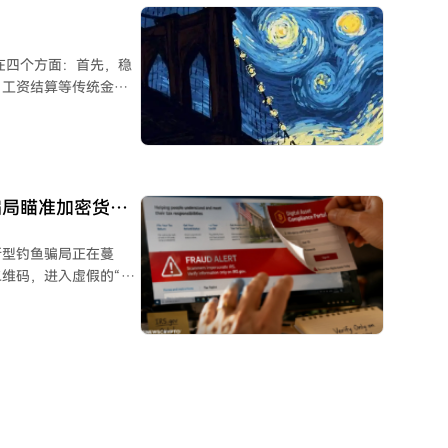
序。 该工具提
限。目前支持比特币、
余条主流区块链网络。
在四个方面：首先，稳
、研究人员、交易者和加密
、工资结算等传统金融
或合规团队。
链条延长使会计与税务
规使持牌经营成为硬性
I Agent借助稳定
增长，这对交易授权、
，CARF、DAC8
骗局瞄准加密货币
，但链上数据与税务数据间
入现实商业与监管体
新型钓鱼骗局正在蔓
制基础设施。
维码，进入虚假的“数
账。 骗局之所
数字资产活动的纳税人
正是利用了这种认知。
纳税人转移数字资产或
人信息。任何国税局通
的电话进行核实。此类骗