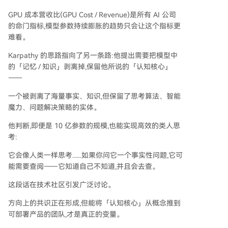
GPU 成本营收比(GPU Cost / Revenue)是所有 AI 公司
的命门指标,模型参数持续膨胀的趋势只会让这个指标更
难看。
Karpathy 的思路指向了另一条路:他提出需要把模型中
的「记忆 / 知识」剥离掉,保留他所说的「认知核心」
——
一个被剥离了海量事实、知识,但保留了思考算法、智能
魔力、问题解决策略的实体。
他判断,即便是 10 亿参数的规模,也能实现高效的类人思
考:
它会像人类一样思考......如果你问它一个事实性问题,它可
能需要查阅——它知道自己不知道,并且会去查。
这段话在技术社区引发广泛讨论。
方向上的共识正在形成,但能将「认知核心」从概念推到
可部署产品的团队,才是真正的变量。