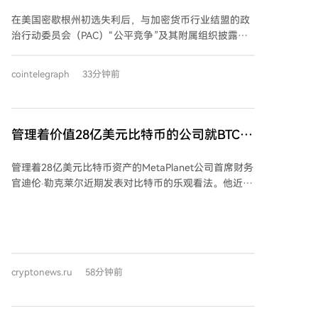
美国三州选举投入150万美元
在美国密歇根州初选失利后，与加密货币行业结盟的政
治行动委员会（PAC）“公平竞争”及其附属组织披露，
已投入超过150万美元用于支持佛罗里达州、阿拉斯加
州和怀俄明州的国会候选人。这些资金主要用于媒体广
cointelegraph
33分钟前
告，支持对象包括曾投票支持《数字资产市场清晰度法
案》的共和党及民主党候选人。 具体支出包括：在阿拉
斯加州，投入超50万美元支持众议员尼克·贝吉奇的连
任；在佛罗里达州第16选区，为共和党候选人悉尼·格鲁
管理着价值28亿美元比特币的公司就BTC发
特斯投入类似金额；并为竞选怀俄明州参议院席位的众
表乐观声明！
议员哈丽雅特·哈格曼提供支持。此外，民主党方面也投
管理着28亿美元比特币资产的MetaPlanet公司首席财务
入了5万多美元支持佛罗里达州第23选区的洛伊丝·弗兰
官迪伦·勒克莱尔近期发表对比特币的乐观看法。他近期
克尔。 此次投入的背景是，该PAC支持的密歇根州第13
接受采访时指出，当前市场的悲观情绪与2022年的暴跌
选区现任众议员希里·塔内达尔在初选中落败，尽管相关
惊人相似，并认为价格回调与杠杆清算为比特币新一轮
超级PAC为其投入了超200万美元。 报道指出，这些支
增长打开了大门。 勒克莱尔承认，近期比特币价格下跌
出是加密货币行业试图通过媒体影响美国选举的最新例
导致市场对持有比特币的上市公司产生负面看法，但他
证。相关超级PAC在2024年选举周期中已报告花费超1.7
强调这是周期性现象。他以MicroStrategy为例，指出这
亿美元，可能改变国会现有格局。同时，国会议员对
cryptonews.ru
58分钟前
类公司在市场低迷时因资本结构问题可能比比特币本身
《清晰度法案》的投票立场，可能直接影响他们在2026
跌幅更大，但长期趋势将会逆转。 他认为，比特币要实
年中期选举中能否获得加密行业的支持或反对。一个主
现成为全球金融体系重要组成部分的目标，必须与传统
要的加密倡导组织表示，其2026年的“首要目标”是推动