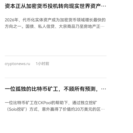
资本市场整合，仅靠个人投资者使用冷钱包不足以支撑
资本正从加密货币投机转向现实世界资产
加密市场结构立法在国会通过，并将根据议员的投票记
其大规模增长。对于来自部分比特币原教主义者的批
录和公开声明对其进行评级，以供PAC等组织分配资金
（RWA）代币化
评，勒克莱尔辩护称，优先股和债务工具等金融产品是
时参考。
2026年，代币化实体资产成为加密货币领域增长最快的
吸引不同风险偏好机构资本的重要桥梁。 勒克莱尔表
方向之一。国债、私人信贷、大宗商品乃至房地产正转
示，有强烈信号表明市场可能已经触底。他解释称，第
向区块链，核心驱动力在于投资者对稳定收益的追求。
二季度末机构为优化投资组合，将资金从比特币相关资
经历市场波动后，大型资本倾向于能提供稳定回报的资
产转向人工智能股票，这制造了人为的卖压。他认为市
产，例如计息国债、代币化货币市场基金、私人信贷、
场夸大了量子计算等潜在风险，并断言一旦抛售力量耗
房地产收益及大宗商品支持代币。数据显示，投资者更
尽，比特币将在没有重大利好消息的情况下突然大幅上
青睐透明、受监管的产品，而非纯投机机会。RWA存款
涨。
cryptonews.ru
1小时前
额在第二季度增至74亿美元，同比增长超三倍，现货交
易活动同期增长220%。 据RWA.xyz统计，2026年链上
代币化RWA总价值已超300亿美元，较前一年翻倍。截
至2026年8月，该价值已接近380亿美元。 RWA并非取
一位孤独的比特币矿工，不顾所有预测，赢
代传统金融，而是成为其与区块链世界的桥梁。银行与
得了20万美元的区块奖励大奖
资管公司得以在公链上发行合规产品，同时DeFi用户获
一位比特币矿工在CKPool的帮助下，通过独立挖矿
得了此前链上无法触及的资产。传统金融提供资本、监
（Solo挖矿）方式，意外赢得了价值约20万美元的区块
管与成熟产品，区块链则带来24小时结算、透明度、可
奖励。该区块（编号960804）包含3.125 BTC的固定区
编程性、全球访问与更低成本。 代币化正被视为基础设
块补贴和约0.032 BTC的交易手续费。 该矿工的计算能
施工具，而不仅是加密应用。代币化信贷仍是RWA中最
力波动很大，峰值达到100 PH/s，约为当时比特币全网
大类别，区块链降低了成本并提升透明度，其链上总值