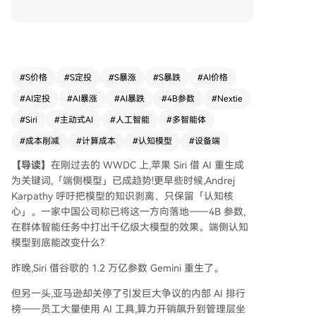
核心，在群体智能任务中实现了与GPT-5.4等千亿
参数模型相当的效果，且支持在MacBook等设备上
端侧部署。 这一成果验证了Andrej Karpathy此前
提出的“认知核心”方向，旨在解决大模型因算力和
Token成本高昂而难以大规模落地的问题。新程Alp
#
S价格
#
S定投
#
S暴涨
#
S暴跌
#
AI价格
ha通过独特的强化学习训练，提升了模型的泛化与
#
AI定投
#
AI暴涨
#
AI暴跌
#
4B参数
#
Nextie
抽象思考能力。其意义在于：提升多智能体决策质
量、大幅降低云端与端侧部署成本，并为主动式智
#
Siri
#
主动式AI
#
人工智能
#
多智能体
能体应用提供了经济可行的基础，有望推动AI产品
#
成本削减
#
计算成本
#
认知模型
#
设备端
从响应式向主动式演进。 明日新程团队源自微软
小冰，曾以3.6B模型击败更大参数模型。当前，其
【导读】
在刚过去的 WWDC 上,苹果 Siri 借 AI 重生成
聚焦的群体多智能体赛道已获资本关注。随着认知
为关键词,「端侧模型」已成趋势!更早些时候,Andrej
模型将成本结构重构，AI产品的商业模式与形态或
Karpathy 呼吁把模型的知识剥离、只保留「认知核
将迎来深刻变革。
心」。一家中国公司称已将这一方向落地——4B 参数,
在群体智能任务中打出千亿级大模型的效果。端侧认知
模型到底能改变什么?
昨晚,Siri 借谷歌的 1.2 万亿参数 Gemini 重生了。
但另一头,亚马逊却关停了引发巨大争议的内部 AI 排行
榜——员工大量使用 AI 工具,算力开销飙升到管理层坐