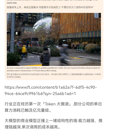
https://www.ft.com/content/b1a62a7f-6df5-4c90-
94ce-64ce9c9961b6?syn-25a6b1a6=1
行业正在经历第一次「Token 大撤退」,部分公司的单日
算力消耗已触及亿元量级。
大模型的商业模型正撞上一堵结构性的墙:能力越强、推
理链越深,单次调用的成本越高。