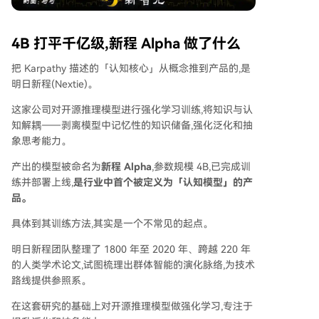
4B 打平千亿级,新程 Alpha 做了什么
把 Karpathy 描述的「认知核心」从概念推到产品的,是
明日新程(Nextie)。
这家公司对开源推理模型进行强化学习训练,将知识与认
知解耦——剥离模型中记忆性的知识储备,强化泛化和抽
象思考能力。
产出的模型被命名为
新程 Alpha
,参数规模 4B,已完成训
练并部署上线,
是行业中首个被定义为「认知模型」的产
品。
具体到其训练方法,其实是一个不常见的起点。
明日新程团队整理了 1800 年至 2020 年、跨越 220 年
的人类学术论文,试图梳理出群体智能的演化脉络,为技术
路线提供参照系。
在这套研究的基础上对开源推理模型做强化学习,专注于