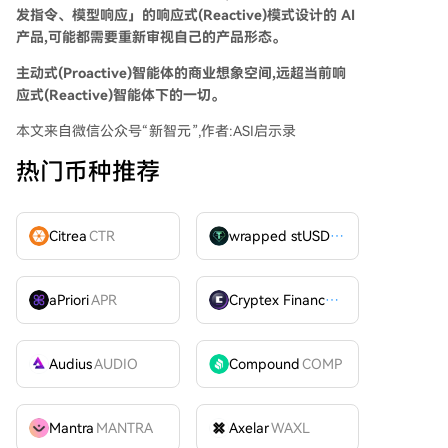
发指令、模型响应」的响应式(Reactive)模式设计的 AI
产品,可能都需要重新审视自己的产品形态。
主动式(Proactive)智能体的商业想象空间,远超当前响
应式(Reactive)智能体下的一切。
本文来自微信公众号“新智元”,作者:ASI启示录
热门币种推荐
Citrea
CTR
wrapped stUSDT
WSTUSDT
aPriori
APR
Cryptex Finance
CTX
Audius
AUDIO
Compound
COMP
Mantra
MANTRA
Axelar
WAXL