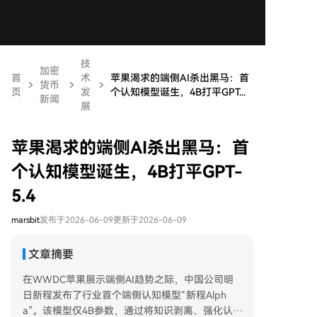
技
加密
首
术
苹果渴求的端侧AI杀出黑马：首
货币
页
发
个认知模型诞生，4B打平GPT...
新闻
展
苹果渴求的端侧AI杀出黑马：首
个认知模型诞生，4B打平GPT-
5.4
marsbit
发布于2026-06-09
更新于2026-06-09
文章摘要
在WWDC苹果展示端侧AI趋势之际，中国公司明
日新程发布了行业首个端侧认知模型“新程Alph
a”。该模型仅4B参数，通过将知识剥离、强化认知