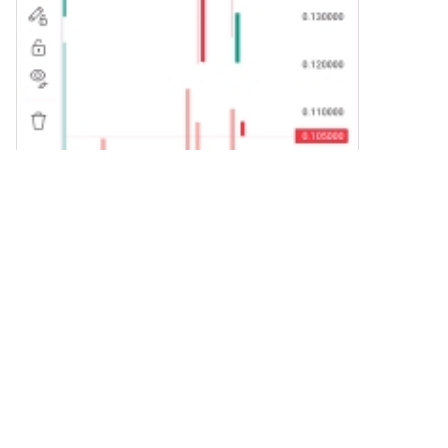
отправить их куда-либо с
помощью перевода в
блокчейне или использовать
для торговли с другими
криптовалютами.Шаг 4:
Торговля Zcash (ZEC)С
легкостью торгуйте Zcash
(ZEC) на спотовом рынке HTX.
Просто зайдите в свой
аккаунт, выберите торговую
пару, совершайте сделки и
следите за ними в режиме
реального времени. Мы
предлагаем удобный
Комментарии
2
1
интерфейс как для
начинающих, так и для
опытных трейдеров.
rizimaher
2026-8-6
Квантовые компьютеры не уничтожат
Биткоин, Эфириум
Квантовые компьютеры не уничтожат Биткоин,