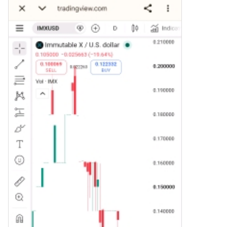
мгновенной покупки Zcash
(ZEC).Баланс: Используйте
средства с баланса вашего
аккаунта HTX для простой
торговли.Третьи Лица: Мы
добавили популярные
способы оплаты, такие как
Google Pay и Apple Pay, для
повышения удобства.P2P:
Торгуйте напрямую с другими
пользователями на
HTX.Внебиржевая Торговля
(OTC): Мы предлагаем
индивидуальные услуги и
конкурентоспособные
обменные курсы для
трейдеров.Шаг 3: Хранение
Zcash (ZEC)После
приобретения вами Zcash
(ZEC) храните их в своем
аккаунте на HTX. В качестве
альтернативы вы можете