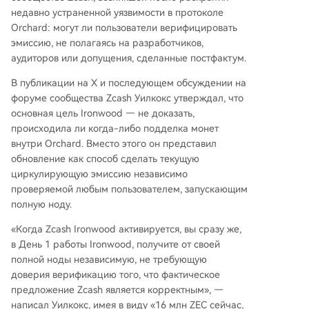
альшивые) ZEC, превышающие легитимный по
недавно устраненной уязвимости в протоколе
рог в 4,5 миллиона ZEC, окажутся экономичес
Orchard: могут ли пользователи верифицировать
ки бесполезными, поскольку не смогут ни цир
эмиссию, не полагаясь на разработчиков,
кулировать в старом пуле, ни пройти через «т
аудиторов или допущения, сделанные постфактум.
урникет» в новую систему. Таким образом, с п
В публикации на X и последующем обсуждении на
ервого дня работы Ironwood любой пользоват
форуме сообщества Zcash Уилкокс утверждал, что
ель, запустивший полную ноду, сможет лично
основная цель Ironwood — не доказать,
убедиться в корректности текущего объема п
происходила ли когда-либо подделка монет
редложения ZEC, независимо от того, существ
внутри Orchard. Вместо этого он представил
овали ли ранее поддельные монеты. Со врем
обновление как способ сделать текущую
енем эта система также может предоставить
циркулирующую эмиссию независимо
доказательства, была ли эксплуатирована уяз
проверяемой любым пользователем, запускающим
вимость Orchard: если избыточные ZEC попыт
полную ноду.
аются поки
...
«Когда Zcash Ironwood активируется, вы сразу же,
в День 1 работы Ironwood, получите от своей
полной ноды независимую, не требующую
доверия верификацию того, что фактическое
предложение Zcash является корректным», —
написал Уилкокс, имея в виду «16 млн ZEC сейчас,