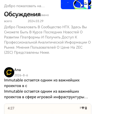
долларов. Продукты на Solana не показали
Добро пожаловать на
значимых движений средств. Таким образом,
HTX.com! Мы сделали
Обсуждения
Blackrock остается ключевым драйвером спроса, в
801 просмотров
Опубликовано
приобретение Zcash (ZEC)
то время как активность вокруг ETF на менее
простым и удобным. Следуйте
всего
2024.03.29
крупные криптоактивы продолжает заметно
нашему пошаговому
Добро Пожаловать В Сообщество HTX. Здесь Вы
руководству и отправляйтесь
колебаться.
Сможете Быть В Курсе Последних Новостей О
в свое крипто-
Развитии Платформы И Получить Доступ К
путешествие.Шаг 1: Создайте
Профессиональной Аналитической Информации О
аккаунт на HTXИспользуйте
Рынке. Мнения Пользователей О Цене На ZEC
свой адрес электронной
(ZEC) Представлены Ниже.
почты или номер телефона,
чтобы зарегистрироваться и
бесплатно создать аккаунт на
Ana
HTX. Пройдите удобную
2026-8-6
регистрацию и откройте для
Immutable остается одним из важнейших
себя весь функционал.Создать
проектов в с
аккаунтШаг 2: Перейдите в
Immutable остается одним из важнейших
Купить криптовалюту и
проектов в сфере игровой инфраструктуры
выберите свой способ
Web3. Immutable остается одним из важнейших
оплатыКредитная/Дебетовая
Карта: Используйте свою
проектов в этой области, ориентированным на
карту Visa или Mastercard для
игры на основе блокчейна, NFT и ци