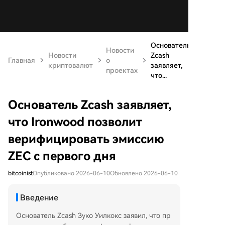
Основатель
Новости
Новости
Zcash
Главная
о
криптовалют
заявляет,
проектах
что...
Основатель Zcash заявляет,
что Ironwood позволит
верифицировать эмиссию
ZEC с первого дня
bitcoinist
Опубликовано 2026-06-10
Обновлено 2026-06-10
Введение
Основатель Zcash Зуко Уилкокс заявил, что пр