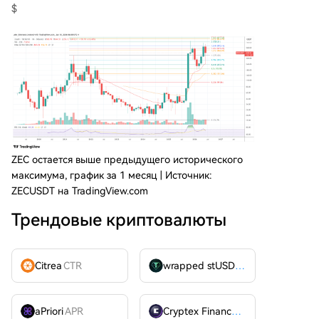
$
ZEC остается выше предыдущего исторического
максимума, график за 1 месяц | Источник:
ZECUSDT на TradingView.com
Трендовые криптовалюты
Citrea
CTR
wrapped stUSDT
WSTUSDT
aPriori
APR
Cryptex Finance
CTX