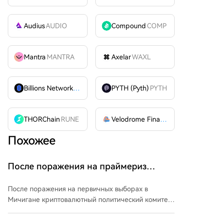
Audius
AUDIO
Compound
COMP
Mantra
MANTRA
Axelar
WAXL
Billions Network
BILL
PYTH (Pyth)
PYTH
THORChain
RUNE
Velodrome Finance
VELODROME
Похожее
После поражения на праймериз
крипто-ПКК инвестировали 1,5 млн
После поражения на первичных выборах в
долларов в три избирательные
Мичигане криптовалютный политический комитет
кампании в штатах США
Fairshake и его аффилированные группы Defend