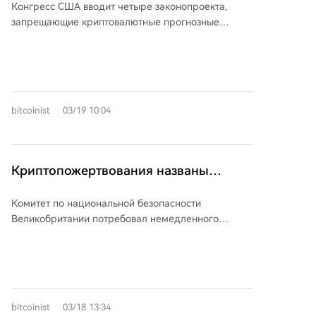
Конгресс США вводит четыре законопроекта,
4 законопроектами, запрещающими
запрещающие криптовалютные прогнозные
ставки на войны и убийства
рынки, связанные с войнами и убийствами.
Законопроект BETS OFF Act, предложенный
сенатором Крисом Мерфи и конгрессменом
Грегом Касаром, делает незаконными ставки на
теракты, убийства, войны и события с заранее
bitcoinist
03/19 10:04
известным исходом. Закон распространяется на
офшорные платформы, требует от платежных
систем блокировать операции и предусматривает
уголовную ответственность. Инициатива вызвана
Криптопожертвования названы
инцидентами на платформе Polymarket, где
«опасными»? Комитет по
анонимные трейдеры заработали сотни тысяч
Комитет по национальной безопасности
безопасности Великобритании
долларов на ставках, сделанных до военных
Великобритании потребовал немедленного
ударов США по Ирану и операции против
призывает к немедленному запрету
запрета криптовалютных пожертвований
Николаса Мадуро. Это создает риски коррупции и
политическим партиям, назвав их «ненужным и
конфликта интересов среди лиц, принимающих
неприемлемо высоким риском» для целостности
решения. Опросы показывают, что большинство
политической системы. Основные опасения
избирателей поддерживают запрет. BETS OFF Act
связаны с псевдонимностью кошельков,
— четвертый законопроект с января,
bitcoinist
03/18 13:34
использованием миксеров и зарубежных