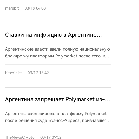
делать ставки без проверки возраста и
marsbit
03/18 04:08
идентификации, включая использование
криптовалют и кредитных карт. Это уже не первая
блокировка Polymarket — ранее подобные меры
принимались во Франции и Румынии. В Аргентине
Ставки на инфляцию в Аргентине
законодатели также рассматривают полный
вызывают опасения по поводу
запрет на использование криптовалют в азартных
Аргентинские власти ввели полную национальную
инсайдерской торговли на Polymarket
играх. Платформа продолжает предлагать ставки
блокировку платформы Polymarket после того, как
на события в стране, включая возможную
она предсказала данные по инфляции. Суд
долларизацию экономики.
Буэнос-Айреса постановил заблокировать доступ
bitcoinist
03/17 13:49
к криптовалютной платформе прогнозов через
интернет-провайдеров и удалить её приложения
из магазинов Apple и Google. Регуляторы азартных
игр утверждают, что Polymarket работает как
Аргентина запрещает Polymarket из-за
нелицензированная платформа для ставок, а не
проблем с незаконными азартными
как нейтральный «рынок прогнозов». Поводом для
Аргентина заблокировала платформу Polymarket
играми вслед за Колумбией
блокировки стал скандал в феврале, когда ставки
после решения суда Буэнос-Айреса, признавшего
на платформе изменились за 15 минут до
её деятельность нелегальной и нарушающей
официального объявления данных по инфляции,
национальные нормы азартных игр. Власти
TheNewsCrypto
03/17 09:52
что вызвало подозрения в инсайдерской торговле.