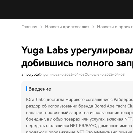
Главная
Новости криптовалют
Новости о проект
Yuga Labs урегулировал
добившись полного зап
ambcrypto
Опубликовано 2026-04-08
Обновлено 2026-04-08
Введение
Юга Лабс достигла мирового соглашения с Райдеро
раздор об использовании бренда Bored Ape Yacht Cl
налагает постоянный запрет на использование товарн
брендинг, в любых товарах или услугах, включая NFT
передать оставшиеся NFT RR/BAYC, доменные имена и
продажу и продвижение NFT. Это эффективно ликвиди