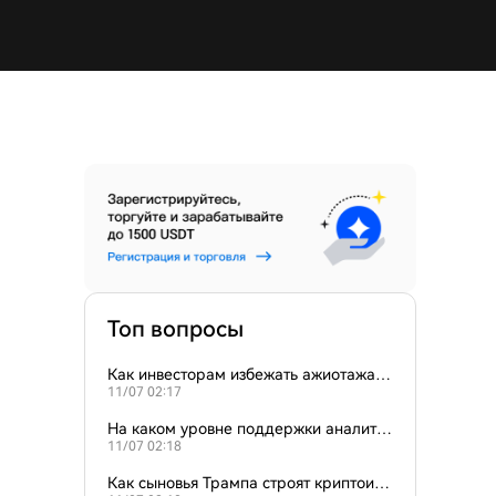
Топ вопросы
Как инвесторам избежать ажиотажа, в
11/07 02:17
ызванного твитами Илона Маска?
На каком уровне поддержки аналитик
11/07 02:18
и прогнозируют следующий уровень д
ля биткоина?
Как сыновья Трампа строят криптоим