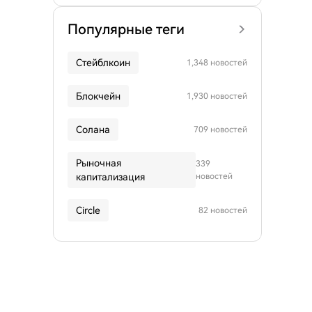
Популярные теги
Стейблкоин
1,348 новостей
Блокчейн
1,930 новостей
Солана
709 новостей
Рыночная
339
капитализация
новостей
Circle
82 новостей