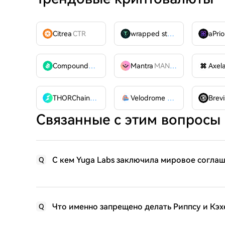
Citrea
CTR
wrapped stUSDT
WSTUSDT
aPrio
Compound
COMP
Mantra
MANTRA
Axel
THORChain
RUNE
Velodrome Finance
VELODR
Brevi
Связанные с этим вопросы
С кем Yuga Labs заключила мировое согла
Q
Что именно запрещено делать Риппсу и Кэх
Q