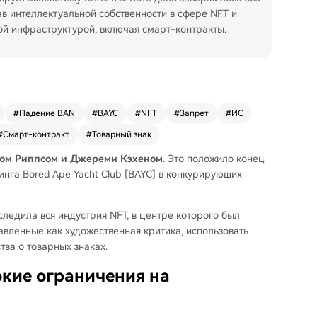
в интеллектуальной собственности в сфере NFT и
ной инфраструктурой, включая смарт-контракты.
#
Падение BAN
#
BAYC
#
NFT
#
Запрет
#
ИС
#
Смарт-контракт
#
Товарный знак
ом Риппсом и Джереми Кэхеном
. Это положило конец
нга Bored Ape Yacht Club [BAYC] в конкурирующих
ледила вся индустрия NFT, в центре которого был
авленные как художественная критика, использовать
тва о товарных знаках.
кие ограничения на