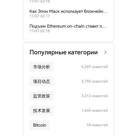
11/07 02:18
перию?
Как Элон Маск использует блокчейн и
11/07 02:17
ли криптовалюты в своих компаниях?
Подъем Ethereum on-chain ставит под
11/07 02:18
угрозу доминирование Bitcoin?
Популярные категории
市场分析
5,269 новостей
项目动态
3,750 новостей
监管政策
3,212 новостей
技术发展
1,645 новостей
Bitcoin
18 новостей