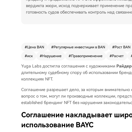
вердикта жюри, исход подчеркивает применение пра
готовность судов обеспечивать контроль над связан
#
Цена BAN
#
Регулярные инвестиции в BAN
#
Рост BAN
#
иск
#
Нарушение
#
Правоприменение
#
Расчет
Yuga Labs достигла соглашения с художниками
Райдер
длительному судебному спору об использовании бренди
коллекциях NFT.
Соглашение разрешает дело, за которым внимательно с
вопрос о том, могут ли производные коллекции, предст
established брендинг NFT без нарушения законодательс
Соглашение накладывает широ
использование BAYC