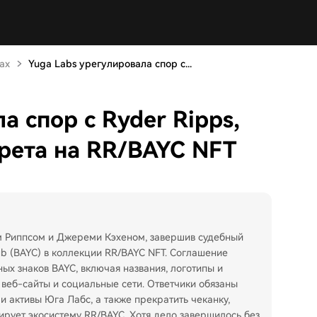
ах
Yuga Labs урегулировала спор с...
а спор с Ryder Ripps,
рета на RR/BAYC NFT
м Риппсом и Джереми Кэхеном, завершив судебный
ub (BAYC) в коллекции RR/BAYC NFT. Соглашение
ых знаков BAYC, включая названия, логотипы и
, веб-сайты и социальные сети. Ответчики обязаны
 активы Юга Лабс, а также прекратить чеканку,
рует экосистему RR/BAYC. Хотя дело завершилось без