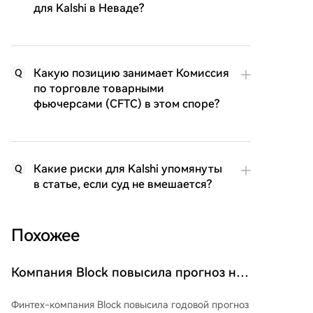
для Kalshi в Неваде?
Какую позицию занимает Комиссия
Q
по торговле товарными
фьючерсами (CFTC) в этом споре?
Какие риски для Kalshi упомянуты
Q
в статье, если суд не вмешается?
Похожее
Компания Block повысила прогноз на
2026 год после сильного квартала,
Финтех-компания Block повысила годовой прогноз
заявив, что ИИ затрагивает почти весь