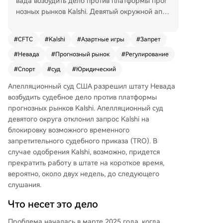
вада возбудить дело против платформы прог
нозных рынков Kalshi. Девятый окружной апел
ляционный суд отклонил просьбу Kalshi забло
кировать возможный временный запретитель
#
CFTC
#
Kalshi
#
Азартные игры
#
Запрет
ный судебный приказ. В случае одобрения пл
#
Невада
#
Прогнозный рынок
#
Регулирование
атформа может быть вынуждена приостанови
ть работу в штате на срок около двух недель
#
Спорт
#
суд
#
Юридический
до следующего слушания. Конфликт начался
Апелляционный суд США разрешил штату Невада
в марте 2025 года, когда регулятор азартных
возбудить судебное дело против платформы
игр Невады потребовал прекратить предлож
прогнозных рынков Kalshi. Апелляционный суд
ение спортивных прогнозных контрактов, счит
девятого округа отклонил запрос Kalshi на
ая их нарушением законов штата. Kalshi наста
блокировку возможного временного
ивает, что её деятельность регулируется феде
запретительного судебного приказа (TRO). В
ральным законодательством. CFTC (Комиссия
случае одобрения Kalshi, возможно, придется
по торговле товарными фьючерсами) поддер
прекратить работу в штате на короткое время,
живает позицию платформы. Решение суда по
вероятно, около двух недель, до следующего
зволяет Неваде ввести временный запрет в бл
слушания.
ижайшее время. Эксперты предупреждают о
риске одновременных судебных разбиратель
Что несет это дело
ств в разных юрисдикциях. Развитие ситуации
ожидается в ближайшие дни.
Проблема началась в марте 2025 года, когда