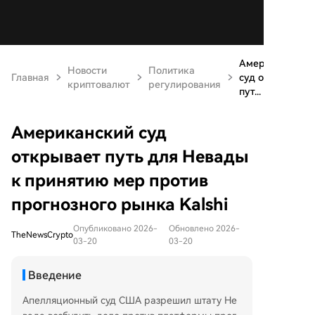
Американский
Новости
Политика
Главная
суд открывает
криптовалют
регулирования
пут...
Американский суд
открывает путь для Невады
к принятию мер против
прогнозного рынка Kalshi
Опубликовано 2026-
Обновлено 2026-
TheNewsCrypto
03-20
03-20
Введение
Апелляционный суд США разрешил штату Не