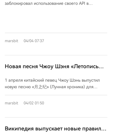
заблокировал использование своего API в
прав интеллектуальной собственности в сфере
стороннем инструменте OpenClaw, что вызвало
NFT и готовность судов обеспечивать контроль над
масштабный кризис среди разработчиков по
связанной инфраструктурой, включая смарт-
всему миру. С 4 апреля 2026 года все интеграции
контракты.
с Claude через неофициальные клиенты, включая
OpenClaw, были отключены. Пользователи
marsbit
04/04 07:37
вынуждены переходить на дорогостоящую
поминутную тарификацию вместо ранее
доступных фиксированных подписок. Причиной
резкого решения называют переход создателя
Новая песня Чжоу Шэня «Летопись
OpenClaw Питера Штайнбергера в OpenAI —
Луны» вышла в свет: четко указано,
прямого конкурента Anthropic. Компания
1 апреля китайский певец Чжоу Шэнь выпустил
что запрещено использовать для
расценила это как угрозу безопасности и начала
новую песню «月之纪» (Лунная хроника) для
поэтапную блокировку: сначала техническими
обучения ИИ и имитации голоса
фэнтези-сериала «月鳞绮纪». В композиции и на
методами, затем — изменением условий
странице с текстом песни размещено четкое
использования. Разработчики столкнулись с
marsbit
04/02 01:50
предупреждение об авторских правах:
резким ростом затрат — там, где раньше хватало
«Запрещено использование для обучения
подписки за $20, теперь счёт может достигать
искусственного интеллекта (ИИ)». Это первый в
тысяч долларов. Anthropic одновременно
Китае случай, когда при выпуске работы сразу
Википедия выпускает новые правила
продвигает собственный инструмент Claude
устанавливаются правовые границы для ИИ-