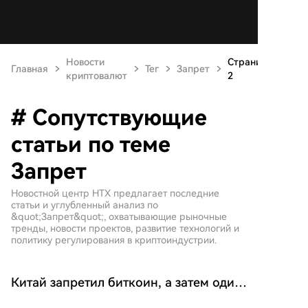
Новости
Страница
Главная
Тег
Запрет
криптовалют
2
# Сопутствующие
статьи по теме
Запрет
Новостной центр HTX предлагает последние
статьи и углубленный анализ по
&quot;Запрет&quot;, охватывающие рыночные
тренды, новости проектов, развитие технологий и
политику регулирования в криптоиндустрии.
Китай запретил биткоин, а затем один
из его высших судов признал его