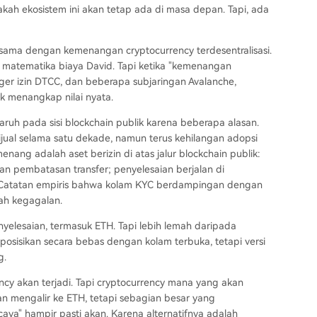
kah ekosistem ini akan tetap ada di masa depan. Tapi, ada
sama dengan kemenangan cryptocurrency terdesentralisasi.
matematika biaya David. Tapi ketika "kemenangan
edger izin DTCC, dan beberapa subjaringan Avalanche,
k menangkap nilai nyata.
aruh pada sisi blockchain publik karena beberapa alasan.
 dijual selama satu dekade, namun terus kehilangan adopsi
enang adalah aset berizin di atas jalur blockchain publik:
 pembatasan transfer; penyelesaian berjalan di
nya. Catatan empiris bahwa kolam KYC berdampingan dengan
ah kegagalan.
enyelesaian, termasuk ETH. Tapi lebih lemah daripada
posisikan secara bebas dengan kolam terbuka, tetapi versi
g.
cy akan terjadi. Tapi cryptocurrency mana yang akan
n mengalir ke ETH, tetapi sebagian besar yang
ercaya" hampir pasti akan. Karena alternatifnya adalah