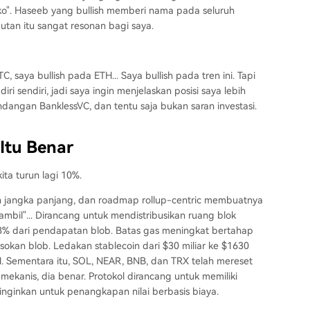
ko". Haseeb yang bullish memberi nama pada seluruh
utan itu sangat resonan bagi saya.
C, saya bullish pada ETH... Saya bullish pada tren ini. Tapi
 sendiri, jadi saya ingin menjelaskan posisi saya lebih
ndangan BanklessVC, dan tentu saja bukan saran investasi.
Itu Benar
kita turun lagi 10%.
jangka panjang, dan roadmap rollup-centric membuatnya
bil"... Dirancang untuk mendistribusikan ruang blok
% dari pendapatan blob. Batas gas meningkat bertahap
sokan blob. Ledakan stablecoin dari $30 miliar ke $1630
TH. Sementara itu, SOL, NEAR, BNB, dan TRX telah mereset
ekanis, dia benar. Protokol dirancang untuk memiliki
inginkan untuk penangkapan nilai berbasis biaya.