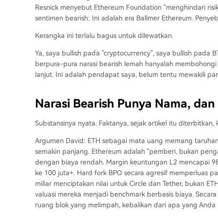
Resnick menyebut Ethereum Foundation "menghindari risi
sentimen bearish: Ini adalah era Ballmer Ethereum. Penyeb
Kerangka ini terlalu bagus untuk dilewatkan.
Ya, saya bullish pada "cryptocurrency", saya bullish pada BT
berpura-pura narasi bearish lemah hanyalah membohongi diri
lanjut. Ini adalah pendapat saya, belum tentu mewakili pa
Narasi Bearish Punya Nama, dan 
Substansinya nyata. Faktanya, sejak artikel itu diterbitkan, 
Argumen David: ETH sebagai mata uang memang taruhan 
semakin panjang. Ethereum adalah "pemberi, bukan pengam
dengan biaya rendah. Margin keuntungan L2 mencapai 98
ke 100 juta+. Hard fork BPO secara agresif memperluas pa
miliar menciptakan nilai untuk Circle dan Tether, bukan E
valuasi mereka menjadi benchmark berbasis biaya. Secara m
ruang blok yang melimpah, kebalikan dari apa yang Anda 