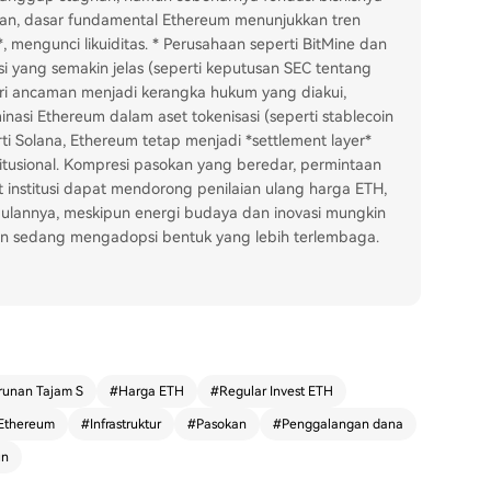
mukaan, dasar fundamental Ethereum menunjukkan tren
*, mengunci likuiditas. * Perusahaan seperti BitMine dan
si yang semakin jelas (seperti keputusan SEC tentang
ri ancaman menjadi kerangka hukum yang diakui,
nasi Ethereum dalam aset tokenisasi (seperti stablecoin
 Solana, Ethereum tetap menjadi *settlement layer*
stitusional. Kompresi pasokan yang beredar, permintaan
lt institusi dapat mendorong penilaian ulang harga ETH,
lannya, meskipun energi budaya dan inovasi mungkin
uhan sedang mengadopsi bentuk yang lebih terlembaga.
runan Tajam S
#
Harga ETH
#
Regular Invest ETH
Ethereum
#
Infrastruktur
#
Pasokan
#
Penggalangan dana
un