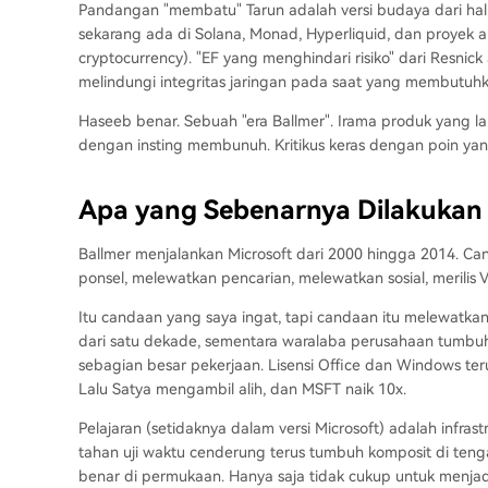
Pandangan "membatu" Tarun adalah versi budaya dari hal y
sekarang ada di Solana, Monad, Hyperliquid, dan proyek
cryptocurrency). "EF yang menghindari risiko" dari Resnick 
melindungi integritas jaringan pada saat yang membutuhk
Haseeb benar. Sebuah "era Ballmer". Irama produk yang la
dengan insting membunuh. Kritikus keras dengan poin yang
Apa yang Sebenarnya Dilakukan M
Ballmer menjalankan Microsoft dari 2000 hingga 2014. C
ponsel, melewatkan pencarian, melewatkan sosial, merilis 
Itu candaan yang saya ingat, tapi candaan itu melewatkan
dari satu dekade, sementara waralaba perusahaan tumbuh 
sebagian besar pekerjaan. Lisensi Office dan Windows ter
Lalu Satya mengambil alih, dan MSFT naik 10x.
Pelajaran (setidaknya dalam versi Microsoft) adalah infrast
tahan uji waktu cenderung terus tumbuh komposit di tengah
benar di permukaan. Hanya saja tidak cukup untuk menjadi