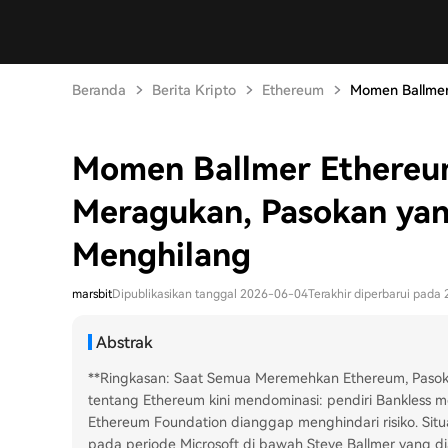
Beranda
Berita Kripto
Ethereum
Momen Ballmer 
Momen Ballmer Ethereu
Meragukan, Pasokan yan
Menghilang
marsbit
Dipublikasikan tanggal 2026-06-04
Terakhir diperbarui pada
Abstrak
**Ringkasan: Saat Semua Meremehkan Ethereum, Pasoka
tentang Ethereum kini mendominasi: pendiri Bankless m
Ethereum Foundation dianggap menghindari risiko. Situa
pada periode Microsoft di bawah Steve Ballmer yang d