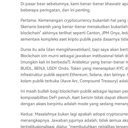
Di pasar bear sebelumnya, kami benar-benar khawatir apa
beberapa peringatan, dan ini penting.
Pertama: Kemenangan cryptocurrency bukanlah hal yang 
Skenario bearish yang benar-benar menakutkan bukanlah 
blockchain" akhirnya terlihat seperti Canton, JPM Onyx, l
sementara kompleks aset kripto publik pada dasarnya tida
Dunia itu ada (dan mengkhawatirkan), tapi saya akan bert
Blockchain izin murni sebagai jawaban institusional telah
(mungkin kali ini berbeda?). Arsitektur yang benar-benar m
BUIDL, BENJI, USDY Ondo. Token yang menerapkan KYC dan
infrastruktur publik seperti Ethereum, Solana, dan lain
kolam publik terbuka (Aave Arc, Compound Treasury) adal
Ini masih bullish bagi blockchain publik sebagai lapisan p
komposabilitas DeFi penuh. Aset berizin tidak dapat dikom
dengan akses berpintu adalah mode yang sedang menan
Kedua: Masalahnya bukan lagi apakah adopsi cryptocurren
menangkapnya. Jawaban jujurnya adalah, tidak semua aka
terinstitusionalisasi, diatur, "membutuhkan netralitas terp