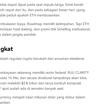
dak dapat dijual pada saat impuls harga. Emisi bersih
ih cepat dari itu, dan pada sebagian besar hari, ujung
tidak peduli apakah ETH membosankan.
pembakaran biaya. Roadmap memilih kelimpahan. Tapi ETH
taan hasil staking, dan premi titik Schelling institusional,
a dalam jangka pendek.
ngkat
 adalah regulasi crypto berubah dari ancaman eksistensi
mbayaran sekarang memiliki rezim federal. RUU CLARITY
pada 14 Mei, dan secara struktural tampaknya akan lolos
oin melebihi $2.8 triliun dan terus tumbuh komposit.
F spot sudah ada di semakin banyak aset.
urrency menjadi irisan triliunan dolar yang diatur dalam
sankan.