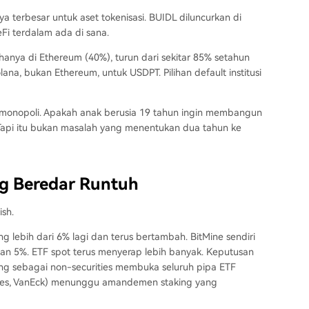
a terbesar untuk aset tokenisasi. BUIDL diluncurkan di
Fi terdalam ada di sana.
anya di Ethereum (40%), turun dari sekitar 85% setahun
ana, bukan Ethereum, untuk USDPT. Pilihan default institusi
 monopoli. Apakah anak berusia 19 tahun ingin membangun
 Tapi itu bukan masalah yang menentukan dua tahun ke
ng Beredar Runtuh
ish.
 lebih dari 6% lagi dan terus bertambah. BitMine sendiri
 5%. ETF spot terus menyerap lebih banyak. Keputusan
ing sebagai non-securities membuka seluruh pipa ETF
1Shares, VanEck) menunggu amandemen staking yang