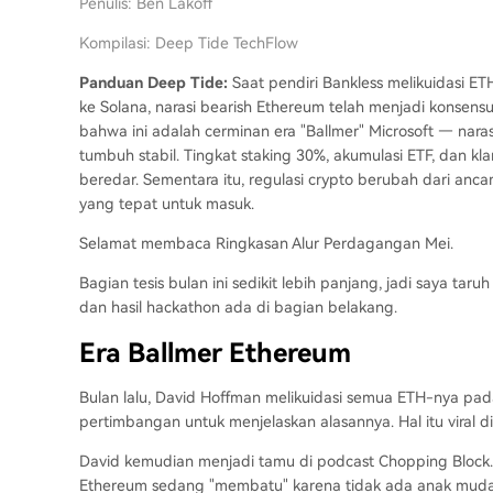
Penulis: Ben Lakoff
Kompilasi: Deep Tide TechFlow
Panduan Deep Tide:
Saat pendiri Bankless melikuidasi 
ke Solana, narasi bearish Ethereum telah menjadi konsens
bahwa ini adalah cerminan era "Ballmer" Microsoft — naras
tumbuh stabil. Tingkat staking 30%, akumulasi ETF, dan k
beredar. Sementara itu, regulasi crypto berubah dari anca
yang tepat untuk masuk.
Selamat membaca Ringkasan Alur Perdagangan Mei.
Bagian tesis bulan ini sedikit lebih panjang, jadi saya 
dan hasil hackathon ada di bagian belakang.
Era Ballmer Ethereum
Bulan lalu, David Hoffman melikuidasi semua ETH-nya pad
pertimbangan untuk menjelaskan alasannya. Hal itu viral di 
David kemudian menjadi tamu di podcast Chopping Block.
Ethereum sedang "membatu" karena tidak ada anak muda