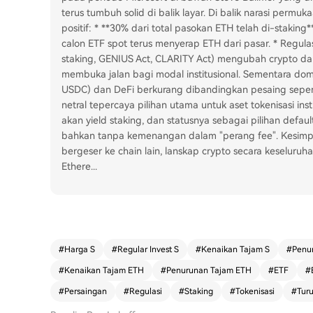
terus tumbuh solid di balik layar. Di balik narasi per
positif: * **30% dari total pasokan ETH telah di-staking*
calon ETF spot terus menyerap ETH dari pasar. * Regula
staking, GENIUS Act, CLARITY Act) mengubah crypto da
membuka jalan bagi modal institusional. Sementara domi
USDC) dan DeFi berkurang dibandingkan pesaing seperti
netral tepercaya pilihan utama untuk aset tokenisasi in
akan yield staking, dan statusnya sebagai pilihan defau
bahkan tanpa kemenangan dalam "perang fee". Kesimpu
bergeser ke chain lain, lanskap crypto secara keselur
Ethere
...
#
Harga S
#
Regular Invest S
#
Kenaikan Tajam S
#
Penu
#
Kenaikan Tajam ETH
#
Penurunan Tajam ETH
#
ETF
#
#
Persaingan
#
Regulasi
#
Staking
#
Tokenisasi
#
Tur