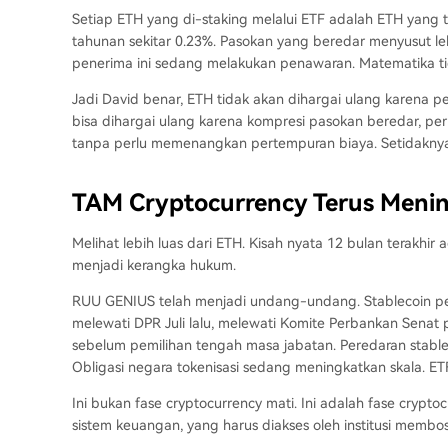
Setiap ETH yang di-staking melalui ETF adalah ETH yang ti
tahunan sekitar 0.23%. Pasokan yang beredar menyusut leb
penerima ini sedang melakukan penawaran. Matematika 
Jadi David benar, ETH tidak akan dihargai ulang karena 
bisa dihargai ulang karena kompresi pasokan beredar, permin
tanpa perlu memenangkan pertempuran biaya. Setidakny
TAM Cryptocurrency Terus Meni
Melihat lebih luas dari ETH. Kisah nyata 12 bulan terakhir
menjadi kerangka hukum.
RUU GENIUS telah menjadi undang-undang. Stablecoin pe
melewati DPR Juli lalu, melewati Komite Perbankan Senat 
sebelum pemilihan tengah masa jabatan. Peredaran stablec
Obligasi negara tokenisasi sedang meningkatkan skala. ET
Ini bukan fase cryptocurrency mati. Ini adalah fase cryptoc
sistem keuangan, yang harus diakses oleh institusi membo