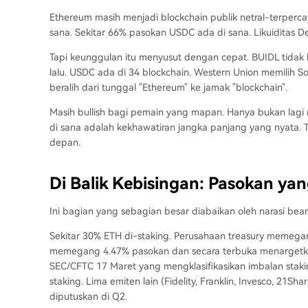
Ethereum masih menjadi blockchain publik netral-terpercay
sana. Sekitar 66% pasokan USDC ada di sana. Likuiditas De
Tapi keunggulan itu menyusut dengan cepat. BUIDL tidak h
lalu. USDC ada di 34 blockchain. Western Union memilih Sol
beralih dari tunggal "Ethereum" ke jamak "blockchain".
Masih bullish bagi pemain yang mapan. Hanya bukan lagi
di sana adalah kekhawatiran jangka panjang yang nyata.
depan.
Di Balik Kebisingan: Pasokan ya
Ini bagian yang sebagian besar diabaikan oleh narasi bear
Sekitar 30% ETH di-staking. Perusahaan treasury memegang
memegang 4.47% pasokan dan secara terbuka menargetkan
SEC/CFTC 17 Maret yang mengklasifikasikan imbalan stak
staking. Lima emiten lain (Fidelity, Franklin, Invesco, 2
diputuskan di Q2.