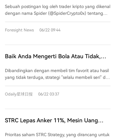
$15 Juta, Meratapi Keinginan untuk
kedua Jason menghasilkan sekitar 20% tahun ini,
Sebuah postingan log oleh trader kripto yang dikenal
Mengakhiri Hidup
dengan diversifikasi ke komoditas seperti minyak,
dengan nama Spider (@SpiderCrypto0x) tentang
emas, dan perak. Ia menghindari saham AI karena
pikiran untuk bunuh diri karena kerugian besar
kurangnya keunggulan perdagangan, dan
tersebar luas di platform X. Spider, seorang trader
mengkhawatirkan gelembung dalam perdagangan
Foresight News
06/22 09:44
aktif di bidang DeFi dan meme coin, mengaku
semikonduktor serta IPO SpaceX. Meski pesimis
mengalami kerugian beruntun akibat mentalitas
jangka pendek, Jason optimis dengan stablecoin
berjudi, mengikuti grup chat yang menyesatkan, dan
sebagai inovasi paling jelas dan berguna dalam
盲目跟单 (mengikuti sinyal orang lain tanpa berpikir
Baik Anda Mengerti Bola Atau Tidak,
industri crypto, dengan ruang pertumbuhan yang
kritis). Postingan ini memicu diskusi panas di
masih besar. Jason juga membahas mekanisme
Taruhan Seri Adalah Strategi Terbaik
komunitas crypto mengenai budaya spekulasi,
MicroStrategy, yang menggunakan utang dan
Dibandingkan dengan membeli tim favorit atau hasil
Piala Dunia Ini?
manajemen risiko, dan kesehatan mental.
penerbitan saham untuk membeli Bitcoin. Namun,
yang tidak terduga, strategi "selalu membeli seri" di
Menanggapi reaksi publik, Spider menjelaskan
penurunan harga Bitcoin mengubah siklus positif
Piala Dunia saat ini justru menghasilkan keuntungan
bahwa postingan tersebut adalah tulisannya dari
menjadi negatif, memaksa perusahaan menjual aset
tertinggi. Berdasarkan data prediksi sebelum
Odaily星球日报
06/22 03:37
beberapa bulan lalu yang secara tidak sengaja
kriptonya. Pasar merespons dengan "lari lebih dulu"
pertandingan di Polymarket, jika menempatkan
disebarkan. Ia kemudian memberikan semangat
karena kekhawatiran atas potensi penjualan lebih
$1000 untuk hasil seri di setiap pertandingan 40
pada dirinya sendiri di kolom komentar. Analisis
besar. Untuk pasar crypto, Jason percaya titik
babak penyisihan grup, total investasi $40.000 akan
terhadap alamat dompet utama Spider yang
terendah belum tercapai dan memprediksi Bitcoin
menghasilkan penyelesaian sekitar $81.914. Dengan
STRC Lepas Anker 11%, Mesin Uang
dibagikannya menunjukkan pola naik-turun yang
mungkin turun di bawah $48.000. Ia sangat tidak
13 pertandingan berakhir seri, strategi ini
Abadi Strategy Masih Berputar?
ekstrem. Dompet itu pernah mencapai puncak
optimis dengan Ethereum, sementara tetap melihat
menghasilkan laba bersih sekitar $41.914 atau
Prioritas saham STRC Strategy, yang dirancang untuk
sekitar $12 juta pada Desember 2024 dan melonjak
peluang jangka panjang dalam Bitcoin dan aset