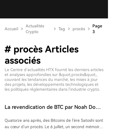
Actualités
Page
Accueil
Tag
procès
Crypto
3
# procès Articles
associés
Le Centre d'actualités HTX fournit les derniers articles
et analyses approfondies sur &quot;procès&quot;,
couvrant les tendances du marché, les mises à jour
des projets, les développements technologiques et
les politiques réglementaires dans l'industrie crypto.
La revendication de BTC par Noah Doe,
se prétendant Satoshi, va-t-elle
Quatorze ans après, des Bitcoins de l'ère Satoshi sont
"bouleillonner des industries entières" ?
au cœur d'un procès. Le 6 juillet, un second mémoire