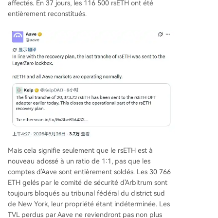
vernance) et Horizon (ciblant les actifs du mond
affectés. En 37 jours, les 116 500 rsETH ont été
e réel pour les institutions). Malgré sa position d
entièrement reconstitués.
ominante, Aave doit désormais reconquérir la co
nfiance perdue, accélérer le déploiement de V4
et progresser sur Horizon, tout en sachant qu'un
e nouvelle mobilisation comme DeFi United sera
difficile à reproduire.
Mais cela signifie seulement que le rsETH est à
nouveau adossé à un ratio de 1:1, pas que les
comptes d'Aave sont entièrement soldés. Les 30 766
ETH gelés par le comité de sécurité d'Arbitrum sont
toujours bloqués au tribunal fédéral du district sud
de New York, leur propriété étant indéterminée. Les
TVL perdus par Aave ne reviendront pas non plus