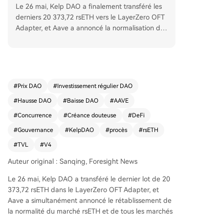
Le 26 mai, Kelp DAO a finalement transféré les
derniers 20 373,72 rsETH vers le LayerZero OFT
Adapter, et Aave a annoncé la normalisation des
marchés concernés après 37 jours de recapitalis
ation. Cependant, cela ne résout pas tous les pr
oblèmes : 30 766 ETH gelés par le comité de sé
curité d'Arbitrum sont toujours bloqués devant u
n tribunal américain, et Aave a perdu plus de 12
#
Prix DAO
#
Investissement régulier DAO
0 milliards de dollars de TVL depuis l'incident du
#
Hausse DAO
#
Baisse DAO
#
AAVE
18 avril. La mobilisation communautaire « DeFi U
nited » a permis de combler les créances doute
#
Concurrence
#
Créance douteuse
#
DeFi
uses avec le soutien de Stani Kulechov, Consensy
#
Gouvernance
#
KelpDAO
#
procès
#
rsETH
s, Aave Treasury, Mantle et d'autres, mais cette s
#
TVL
#
V4
olution ponctuelle a épuisé des ressources préci
euses. Parallèlement, des acteurs majeurs comm
Auteur original : Sanqing, Foresight News
e Sun Yuchen ont retiré des fonds importants ve
rs des plateformes concurrentes telles que Spar
Le 26 mai, Kelp DAO a transféré le dernier lot de 20
k. Aave développe actuellement trois fronts : V3
373,72 rsETH dans le LayerZero OFT Adapter, et
(maintien de la stabilité), V4 (nouvelle architectu
Aave a simultanément annoncé le rétablissement de
re ouverte mais ralentie par des tensions de gou
la normalité du marché rsETH et de tous les marchés