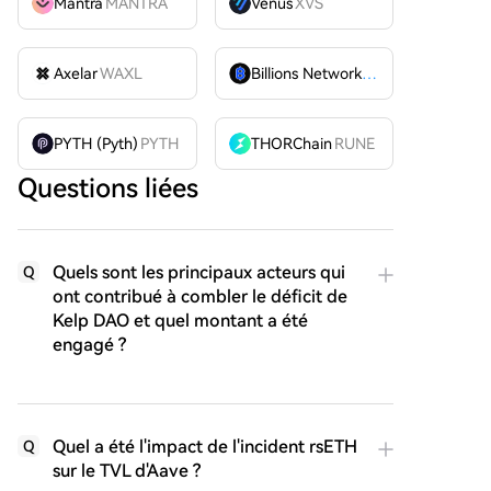
Mantra
MANTRA
Venus
XVS
Axelar
WAXL
Billions Network
BILL
PYTH (Pyth)
PYTH
THORChain
RUNE
Questions liées
Quels sont les principaux acteurs qui
Q
ont contribué à combler le déficit de
Kelp DAO et quel montant a été
engagé ?
Quel a été l'impact de l'incident rsETH
Q
sur le TVL d'Aave ?