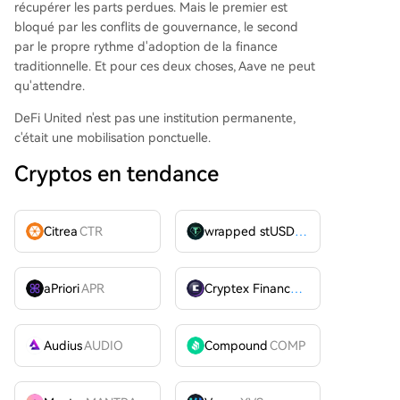
récupérer les parts perdues. Mais le premier est
bloqué par les conflits de gouvernance, le second
par le propre rythme d'adoption de la finance
traditionnelle. Et pour ces deux choses, Aave ne peut
qu'attendre.
DeFi United n'est pas une institution permanente,
c'était une mobilisation ponctuelle.
Cryptos en tendance
Citrea
CTR
wrapped stUSDT
WSTUSDT
aPriori
APR
Cryptex Finance
CTX
Audius
AUDIO
Compound
COMP