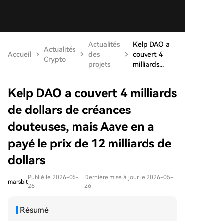
Actualités
Kelp DAO a
Actualités
Accueil
des
couvert 4
Crypto
projets
milliards...
Kelp DAO a couvert 4 milliards
de dollars de créances
douteuses, mais Aave en a
payé le prix de 12 milliards de
dollars
Publié le 2026-05-
Dernière mise à jour le 2026-05-
marsbit
26
26
Résumé