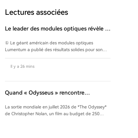
Lectures associées
Le leader des modules optiques révèle à
nouveau des divergences ! Quel avenir
① Le géant américain des modules optiques
pour le secteur ?
Lumentum a publié des résultats solides pour son
troisième trimestre fiscal, avec un chiffre d'affaires de
808,4 millions de dollars, en hausse de 90,1 % en
Il y a 26 mins
glissement annuel, légèrement supérieur aux
attentes des analystes.<br>③ Le PDG de l'entreprise
a déclaré que la demande pour les modules optiques
de la société était bien supérieure à sa capacité de
Quand « Odysseus » rencontre
production, et que ses commandes étaient déjà
l'algorithme
planifiées jusqu'en 2028.
La sortie mondiale en juillet 2026 de *The Odyssey*
de Christopher Nolan, un film au budget de 250
millions de dollars tourné en IMAX sur pellicule,
contraste avec la production pour 50 000 dollars par
le studio Fountain0 d'un long métrage de 135