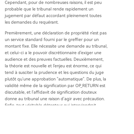
Cependant, pour de nombreuses raisons, il est peu
probable que le tribunal rende rapidement un
jugement par défaut accordant pleinement toutes
les demandes du requérant.
Premièrement, une déclaration de propriété n'est pas
un service standard fourni par le greffier pour un
montant fixe. Elle nécessite une demande au tribunal,
et celui-ci a le pouvoir discrétionnaire d'exiger une
audience et des preuves factuelles. Deuxièmement,
la théorie est nouvelle et l'enjeu est énorme, ce qui
tend à susciter la prudence et les questions du juge
plutôt qu'une approbation "automatique". De plus, la
validité même de la signification par OP_RETURN est
discutable, et l'affidavit de signification douteux
donne au tribunal une raison d'agir avec précaution.
Enfin, tout véritable détenteur qui interviendrait
pourrait transformer une affaire sans contestation
apparente en une véritable bataille.
Galaxy estime que la probabilité que le tribunal