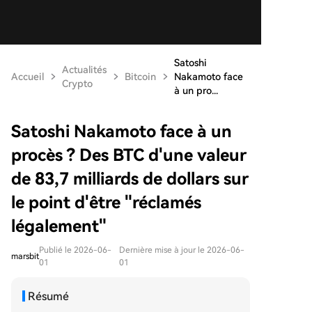
Satoshi
Actualités
Accueil
Bitcoin
Nakamoto face
Crypto
à un pro...
Satoshi Nakamoto face à un
procès ? Des BTC d'une valeur
de 83,7 milliards de dollars sur
le point d'être "réclamés
légalement"
Publié le 2026-06-
Dernière mise à jour le 2026-06-
marsbit
01
01
Résumé