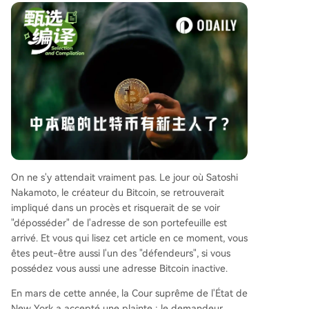
te de nombreuses zones d'ombre. Les critiques s
oulignent que la loi sur les objets trouvés vise de
s biens physiques, non des informations publiqu
es. L'évaluation à "moins de 10 dollars" est jugée
absurde face à la valeur réelle des BTC. De plus,
le plaignant et ses sociétés agissent sous couve
rt d'anonymat. Même en cas de victoire juridiqu
e, les plaignants n'obtiendraient pas les clés priv
ées, mais seulement un jugement déclaratif. Ce
document pourrait ensuite être utilisé pour tente
r de geler ces actifs s'ils étaient un jour t
...
On ne s'y attendait vraiment pas. Le jour où Satoshi
Nakamoto, le créateur du Bitcoin, se retrouverait
impliqué dans un procès et risquerait de se voir
"déposséder" de l'adresse de son portefeuille est
arrivé. Et vous qui lisez cet article en ce moment, vous
êtes peut-être aussi l'un des "défendeurs", si vous
possédez vous aussi une adresse Bitcoin inactive.
En mars de cette année, la Cour suprême de l'État de
New York a accepté une plainte : le demandeur