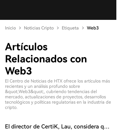
Inicio
Noticias Cripto
Etiqueta
Web3
Artículos
Relacionados con
Web3
El Centro de Noticias de HTX ofrece los artículos más
recientes y un análisis profundo sobre
&quot;Web3&quot;, cubriendo tendencias del
mercado, actualizaciones de proyectos, desarrollos
tecnológicos y políticas regulatorias en la industria de
cripto.
El director de CertiK, Lau, considera que
la IA es un beneficio neto a pesar de los