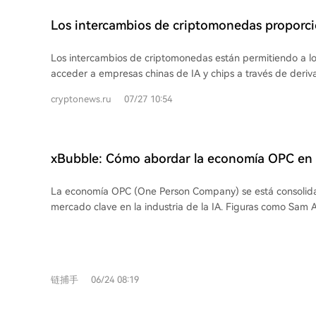
descentralizadas (DeFi). Esto alarga las cadenas operativas
tratamientos contables y fiscales. En segundo lugar, la regulación global, con
Los intercambios de criptomonedas proporci
marcos como MiCA en la UE, está pasando de la fase de di
operadores extranjeros acceso a las acciones
aplicación, exigiendo autorizaciones específicas para operar
Los intercambios de criptomonedas están permitiendo a los
empresas de inteligencia artificial
lavado de dinero (como la Travel Rule) tienen una alta ad
acceder a empresas chinas de IA y chips a través de deriva
su implementación efectiva y la supervisión transfronteriza
eludiendo las restricciones de inversión de China. Utilizan
desafíos. Tercero, los Agentes de IA se están convirtiendo en nuevos sujetos de
cryptonews.ru
07/27 10:54
(perpetuals), que permiten apostar por el precio de accion
transacción, utilizando stablecoins para pagos automático
evitando requisitos como límites de capital y certificacione
(micropagos de alta frecuencia). Esto requiere rediseñar l
extranjeros en las bolsas de Shanghái y Shenzhen. Un cas
autorización, atribución fiscal y evidencia auditora para las
la empresa china de chips CXMT. Antes de su OPV en Shang
xBubble: Cómo abordar la economía OPC en l
automatizadas. Por último, la transparencia fiscal entra en vigor con
perpetuos en plataformas como Hyperliquid ya cotizaban 
instrumentos como el CARF de la OCDE, el DAC8 de la UE y
capitalistas de riesgo están invirtiendo fue
superior al precio de oferta planeado, reflejando una alt
DA en EE.UU., que obligan a las plataformas a reportar las
La economía OPC (One Person Company) se está consoli
Este mecanismo también se ha usado para acceder a em
usuarios a las autoridades tributarias. Esto subraya la nece
mercado clave en la industria de la IA. Figuras como Sam
OpenAI antes de que salieran a bolsa. En resumen, las pla
datos en cadena con la información fiscal del mundo real. 
predicen la aparición de empresas unipersonales valoradas
crean un mercado paralelo donde los inversores globales
cambios impulsan la integración del sector cripto en el si
La inversión en empresas como Replit y Lovable valida un
apalancamiento sobre activos chinos restringidos, generan
tradicional, haciendo del cumplimiento normativo una infra
permitir que personas no técnicas construyan aplicaciones
alternativa a la del mercado oficial.
fundamental para la operación continua.
en negocios. Sin embargo, existe una brecha. Las herramientas actuales de AI
链捕手
06/24 08:19
coding facilitan crear prototipos, pero exigen a los usuario
desarrollo, la implementación y las modificaciones continu
las OPC sin conocimientos técnicos. Aquí es donde xBubble, de DAPPOS,