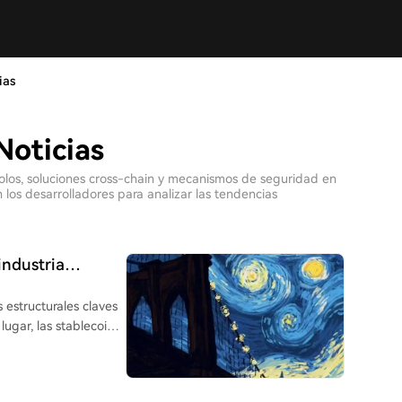
ias
Noticias
colos, soluciones cross-chain y mecanismos de seguridad en
los desarrolladores para analizar las tendencias
industria
 estructurales claves
ugar, las stablecoins,
diéndose más allá del
aciones tradicionales,
nanzas