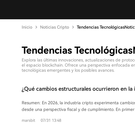
Inicio
Noticias Cripto
Tendencias TecnológicasNotic
Tendencias Tecnológicas
Explora las últimas innovaciones, actualizaciones de proto
el espacio blockchain. Ofrece una perspectiva enfocada en 
tecnológicas emergentes y los posibles avances.
¿Qué cambios estructurales ocurrieron en la 
criptográfica en 2026?
Resumen: En 2026, la industria cripto experimenta cambios
desde una perspectiva fiscal y de cumplimiento. En primer l
con un mercado de más de $300 mil millones, están expan
marsbit
07/31 13:48
ecosistema cripto hacia pagos empresariales (B2B) y liquid
aunque la mayoría de su actividad sigue vinculada a las fi