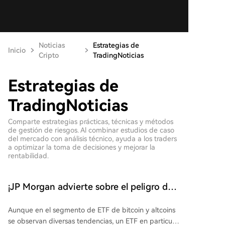
Noticias
Estrategias de
Inicio
Cripto
TradingNoticias
Estrategias de
TradingNoticias
Comparte estrategias prácticas, técnicas y métodos
de gestión de riesgos. Al combinar estudios de caso
del mercado con análisis técnico, ayuda a los traders
a optimizar la toma de decisiones y mejorar la
rentabilidad.
¡JP Morgan advierte sobre el peligro de
este altcoin! ¿Por qué los inversores
Aunque en el segmento de ETF de bitcoin y altcoins
están retirando fondos? Aquí están los
se observan diversas tendencias, un ETF en particular