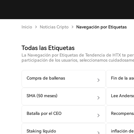
Inicio
Noticias Cripto
Navegación por Etiquetas
Todas las Etiquetas
La Navegación por Etiquetas de Tendencia de HTX te permi
participación de los usuarios, seleccionamos cuidadosamen
Compra de ballenas
Fin de la as
SMA (50 meses)
Lee Anders
Batalla por el CEO
Recompensa
Staking líquido
inflación d