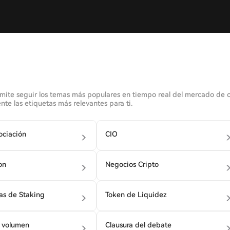
te seguir los temas más populares en tiempo real del mercado de cri
te las etiquetas más relevantes para ti.
ociación
CIO
on
Negocios Cripto
s de Staking
Token de Liquidez
e volumen
Clausura del debate