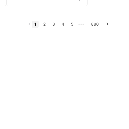
1
2
3
4
5
880
•••