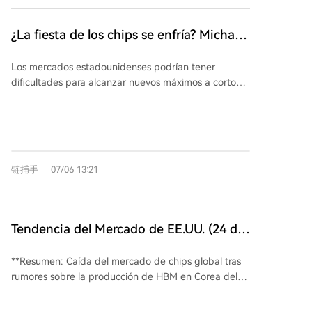
burbuja en el sector de los semiconductores y vigilan
grandes clientes como OpenAI, Google y Microsoft
14% desde máximos recientes— hacia empresas
los planes de gasto en capital de las grandes
desarrollan sus propios chips. Al promover modelos
como Microsoft, Amazon y Meta, consideradas
tecnológicas.
¿La fiesta de los chips se enfría? Michael
abiertos que sean más fáciles de implementar
"valoraciones rezagadas" dentro del ecosistema de
Wilson de Morgan Stanley: El capital
localmente, Nvidia busca mantener la relevancia de
IA debido a sus sólidos negocios principales. Aunque
Los mercados estadounidenses podrían tener
fluye hacia gigantes de la
su hardware en el mercado de la computación
mantiene su precio objetivo para el S&P 500 en 8.000
dificultades para alcanzar nuevos máximos a corto
distribuida, en lugar de que el poder de cálculo se
puntos (+7% desde niveles actuales), advierte de
supercomputación IA como Microsoft,
plazo, según Michael Wilson de Morgan Stanley. Su
concentre en unas pocas plataformas cerradas con
presión a corto plazo. Esta rotación también podría
Amazon
informe señala que el impulso en las acciones de
chips propietarios.
beneficiar a otros sectores como consumo
semiconductores se está desvaneciendo, lo que está
discrecional, transporte y biotecnología, una visión
provocando una rotación de fondos hacia los
ampliada compartida por analistas de JPMorgan,
principales gigantes de la hiperescala de IA, como
quienes prevén una expansión de las ganancias más
链捕手
07/06 13:21
Microsoft, Amazon y Meta. El índice de
allá del sector tecnológico en la segunda mitad del
semiconductores de Filadelfia ha caído casi un 14%
año. La atención se centra ahora en las perspectivas
desde su máximo histórico del mes pasado, lo que
de gasto de capital de los gigantes tecnológicos.
refleja preocupaciones sobre la presión de valoración
Tendencia del Mercado de EE.UU. (24 de
a pesar de los fuertes avances anteriores. Wilson
junio): La fuerte caída del mercado
argumenta que estas empresas de hiperescala son
**Resumen: Caída del mercado de chips global tras
coreano sacude los chips globales,
atractivas dentro del ecosistema de la IA debido a
rumores sobre la producción de HBM en Corea del
sus sólidos negocios principales, y su rendimiento
Micron cae más del 10%, la certeza del
Sur** El lunes, el índice KOSPI de Corea del Sur se
rezagado en comparación con los semiconductores
suministro a largo plazo sufre una 'dura
desplomó un 10%, con SK Hynix y Samsung cayendo