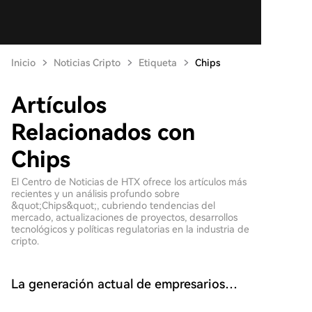
Inicio
Noticias Cripto
Etiqueta
Chips
Artículos
Relacionados con
Chips
El Centro de Noticias de HTX ofrece los artículos más
recientes y un análisis profundo sobre
&quot;Chips&quot;, cubriendo tendencias del
mercado, actualizaciones de proyectos, desarrollos
tecnológicos y políticas regulatorias en la industria de
cripto.
La generación actual de empresarios
chinos ha cambiado radicalmente