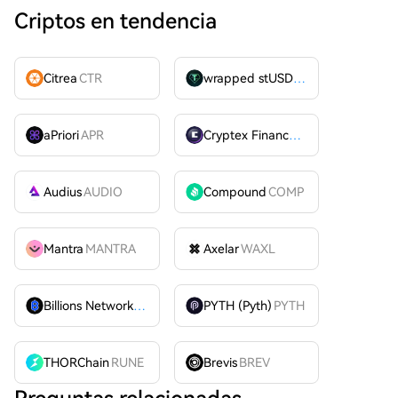
Criptos en tendencia
Citrea
CTR
wrapped stUSDT
WSTUSDT
aPriori
APR
Cryptex Finance
CTX
Audius
AUDIO
Compound
COMP
Mantra
MANTRA
Axelar
WAXL
Billions Network
BILL
PYTH (Pyth)
PYTH
THORChain
RUNE
Brevis
BREV