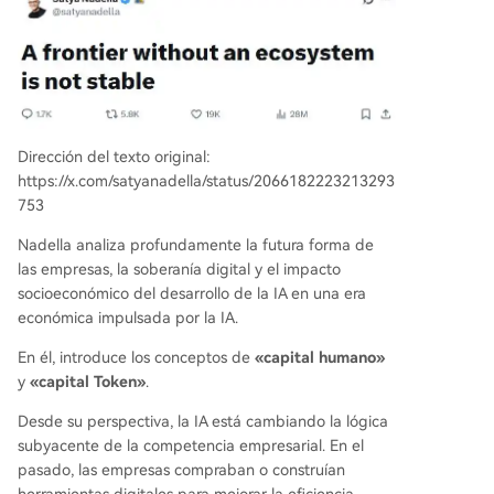
modelos de IA subyacentes. Nadella advierte fir
memente contra un futuro donde unas pocas IA
capturen todo el valor económico, vaciando ind
ustrias enteras, un escenario que considera socia
l y políticamente insostenible. El llamado final es
a construir un "ecosistema fronterizo" donde el v
alor fluya ampliamente. Las plataformas deben
Dirección del texto original:
generar más valor del que capturan internament
https://x.com/satyanadella/status/2066182223213293
e, permitiendo que cada organización innove y
753
cree su propio valor, beneficiando a sus emplea
Nadella analiza profundamente la futura forma de
dos y a la economía
...
las empresas, la soberanía digital y el impacto
socioeconómico del desarrollo de la IA en una era
económica impulsada por la IA.
En él, introduce los conceptos de
«capital humano»
y
«capital Token»
.
Desde su perspectiva, la IA está cambiando la lógica
subyacente de la competencia empresarial. En el
pasado, las empresas compraban o construían
herramientas digitales para mejorar la eficiencia