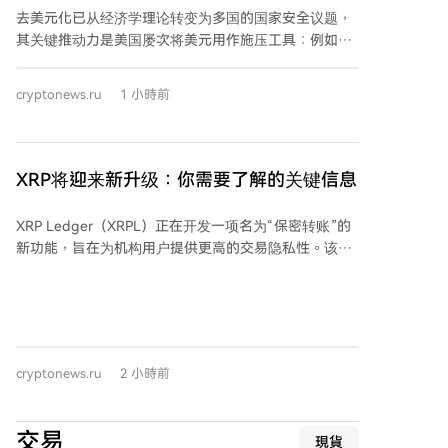
适用界限，并划分美国证券交易委员会（SEC）和商品
去美元化已从经济学理论转变为多国的国家安全议题，
期货交易委员会（CFTC）的监管职责。 其最终命运取
其关键推动力是美国屡次将美元用作施压工具：例如将
决于9月15日的程序投票结果，以及各方能否在此之前
伊朗踢出SWIFT、对俄制裁以及冻结俄罗斯外汇储备。
就道德条款和稳定币规则达成妥协。该法案的通过将深
这些行动促使各国寻求绕开美国金融基础设施的结算方
cryptonews.ru
1 小時前
刻影响美国数字资产的长期监管格局。
式，而中国已准备好提供替代方案——跨境银行间支付
系统（CIPS）。 CIPS是中国人民银行推动的、专注于人
民币跨境支付的系统，自2015年启动以来迅猛发展。目
前其月度处理支付金额已相当于约7万亿美元。其增长
XRP将迎来新升级：你需要了解的关键信息
轨迹与国际地缘政治事件紧密相关：2012年伊朗被禁用
SWIFT、2014年对俄制裁、2022年冻结俄外汇储备等
XRP Ledger（XRPL）正在开发一项名为“保密转账”的
事件后，CIPS交易量均出现显著跃升，尤其是2022年
新功能，旨在为机构用户提供更高的交易隐私性。该功
后。 据统计，2025年CIPS处理了844.19万笔交易，年
能包含于网络最新软件版本XRPL 3.3.0的更新提案中，
总额约25.55万亿美元。系统网络持续扩大，现有210家
主要面向市值超过5.3亿美元的代币化资产机构市场。
直接参与机构和1619家间接参与机构遍布全球。 然
“保密转账”功能旨在隐藏代币余额和转账金额，同时保
而，CIPS的崛起并不等同于人民币已取代美元。2026年
持账户和所用代币类型在网络上可见。此举旨在满足机
6月，人民币在全球支付中的份额仅占3.10%，远低于美
构在区块链上进行交易时所需的更高隐私标准。该功能
元。人民币在贸易融资中的占比略高，为8.00%。整体
cryptonews.ru
2 小時前
主要针对XRPL上的多用途代币（MPT），预期主要应用
而言，人民币正成为规避制裁风险的重要双边结算工
场景包括基金、债券和其他代币化金融资产。 系统将采
具，但距离成为全球储备货币仍有距离。 需注意的是，
用零知识证明等密码学方法来验证交易的有效性，而无
据行业分析，约80%的CIPS交易仍依赖SWIFT网络进行
交易
現貨
需披露交易金额。此框架旨在维护网络可验证性的同