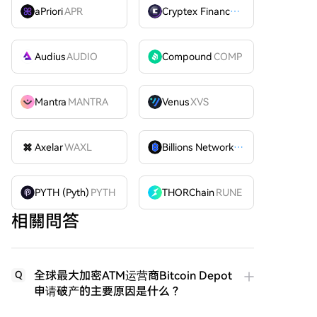
aPriori
APR
Cryptex Finance
CTX
Audius
AUDIO
Compound
COMP
Mantra
MANTRA
Venus
XVS
Axelar
WAXL
Billions Network
BILL
PYTH (Pyth)
PYTH
THORChain
RUNE
相關問答
全球最大加密ATM运营商Bitcoin Depot
Q
申请破产的主要原因是什么？