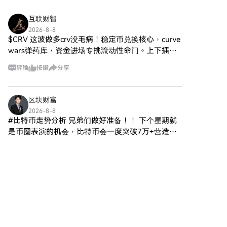
步：前往買幣頁面，選擇您的支
促進參與、實用性和金融包容性
麼是Agent S？ Agent S是一個
付方式信用卡/金融卡購買：使用
的生態系統。該項目旨在以新的
互联财智
突破性的開放代理框架，專門設
您的Visa或Mastercard即時購買
方式促進點對點互動，為用戶提
計用來解決計算機任務自動化中
2026-8-8
Sonic (S)。餘額購買：使用您
供創新的金融解決方案和服務。
$CRV 这波做多crv没毛病！稳定币兑换核心，curve
的三個基本挑戰： 獲取特定領域
HTX帳戶餘額中的資金進行無縫
SPERO,$$s$ 的核心目標是通過
知識：該框架智能地從各種外部
wars弹药库，资金进场专挑流动性命门。上下插针
交易。第三方購買：探索諸如
提供增強用戶體驗的工具和平台
知識來源和內部經驗中學習。這
就是送钱，主力压根没想停，回调闭眼跟就完事。
Google Pay或Apple Pay等流行
來賦能個人。這包括使交易方式
評論
按讚
分享
種雙重方法使其能夠建立豐富的
别等起飞才拍大腿，肉都到嘴边了 😏🔥
支付方式以增加便利性。C2C購
更加靈活、促進社區驅動的倡
特定領域知識庫，提升其在任務
買：在HTX平台上直接與其他用
議，以及通過去中心化應用程序
執行中的表現。 長期任務規劃：
戶交易。HTX 場外交易 (OTC) 購
（dApps）創造金融機會的途
区块财富
Agent S採用經驗增強的分層規
買：為大量交易者提供個性化服
徑。SPERO,$$s$ 的基本願景圍
劃，這是一種戰略方法，可以有
2026-8-8
務和競爭性匯率。第三步：存儲
繞包容性展開，旨在彌合傳統金
#比特币走势分析 兄弟们做好准备！！ 下个星期就
效地分解和執行複雜任務。此特
您的Sonic (S)購買Sonic (S)後，
融中的差距，同時利用區塊鏈技
徵顯著提升了其高效和有效地管
是币圈表演的机会，比特币会一度突破7万+营造牛
將其存儲在您的HTX帳戶中。您
術的優勢。 誰是 SPERO,$$s$ 的
理多個子任務的能力。 處理動
回速归的情绪，8月下旬开始猛猛砸，俗称最后一次
也可以透過區塊鏈轉帳將其發送
創建者？ SPERO,$$s$ 的創建者
4
按讚
分享
態、不均勻的界面：該項目引入
上车的机会来了！ 到9月中旬开始走年底单边多头趋
到其他地址或者用於交易其他加
身份仍然有些模糊，因為公開可
了代理-計算機界面（ACI），這
势，比特币价
密貨幣。第四步：交易Sonic (S)
用的資源對其創始人提供的詳細
是一種創新的解決方案，增強了
在HTX的現貨市場輕鬆交易Sonic
背景信息有限。這種缺乏透明度
B3bit
代理和用戶之間的互動。利用多
(S)。前往您的帳戶，選擇交易
可能源於該項目對去中心化的承
模態大型語言模型（MLLMs），
2026-8-8
對，執行交易，並即時監控。
諾——這是一種許多 web3 項目
卡爾達諾 (Cardano) ETF 倒數開啟，ADA 期貨達成
Agent S能夠無縫導航和操作各
HTX為初學者和經驗豐富的交易
所共享的精神，優先考慮集體貢
種圖形用戶界面。 通過這些開創
關鍵 SEC 審批里程碑
者提供了友好的用戶體驗。
獻而非個人認可。 通過將討論重
性特徵，Agent S提供了一個強
卡爾達諾 (Cardano) ETF 倒數開啟，ADA 期貨達成