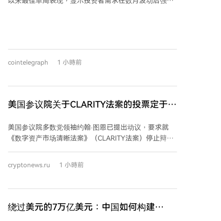
以来最佳单周表现，显示投资者需求在数月波动后强劲
反弹。分析师指出，这可能是比特币“无声IPO”阶段的
延续，即早期投资者向ETF等机构买家出售持仓，平衡
市场供需。 与此同时，近期硬件钱包Coldcard遭黑客攻
击，导致约1.16亿美元比特币被盗，引发了投资者对自
我托管安全性的担忧。有观点认为，这一事件可能促使
cointelegraph
1 小時前
部分投资者转向现货比特币ETF，以规避自我托管的技
术与安全风险。尽管资金流入与安全事件之间的因果关
系尚未证实，但长期来看，部分资金从冷存储迁移至
ETF的可能性正在增加。
美国参议院关于CLARITY法案的投票定于9
月15日进行
美国参议院多数党领袖约翰·图恩已提出动议，要求就
《数字资产市场清晰法案》（CLARITY法案）停止辩
论，该程序性投票定于9月15日举行。投票需获得60票
支持才能推进，因此共和党人需要民主党的支持。 法案
cryptonews.ru
1 小時前
的推进面临主要障碍，包括围绕官员及其家属持有数字
资产利益的道德条款，以及稳定币监管规则的分歧。目
前两党正努力协商一项道德修正案，以解决相关争议。
CLARITY法案被视为美国加密货币监管的关键立法，旨
绕过美元的7万亿美元：中国如何构建
在建立联邦数字资产市场框架，明确证券法与商品法的
SWIFT的替代方案