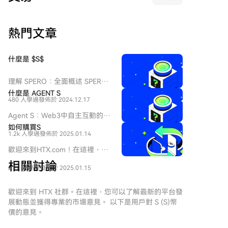
报文传递，因此CIPS目前更多是补充而非完全独立的替
时，防止敏感的财务信息泄露至区块链的公开数据中。
代。此外，人民币资本账户未完全开放及汇率管制，仍
据数据统计，目前XRP Ledger上托管的现实世界资产价
是其国际化的根本制约，其影响可能比支付系统等技术
熱門文章
值约为13.8亿美元，其中约8.457亿美元为Ripple发行的
因素更为深远。
美元稳定币RLUSD。若不包含RLUSD，XRPL上的代币
化资产价值仍超过5.3亿美元，发行方包括Ondo、VERT
什麼是 $S$
Capital、Archax和法国兴业银行等金融机构及代币化公
司。 除了“保密转账”，XRPL 3.3.0版本还包含了其他面
理解 SPERO：全面概述 SPERO
向企业用户的更新提案，如批量处理、赞助支持、权限
簡介 隨著創新領域的不斷演變，
什麼是 AGENT S
委托和动态多用途交易处理（MPT）。这些改进旨在满
480 人學過
發佈於 2024.12.17
web3 技術和加密貨幣項目的出
足批量操作、为第三方交易费提供赞助、授权管理以及
現在塑造數字未來中扮演著關鍵
Agent S：Web3中自主互動的未
动态修改代币等需求。 不过，这些更新尚未在主网激
角色。在這個動態領域中，
來 介紹 在不斷演變的Web3和加
如何購買S
SPERO（標記為 SPERO,$$s$）
活。要启用这些功能，需要至少80%的XRP Ledger受信
1.2k 人學過
發佈於 2025.01.14
密貨幣領域，創新不斷重新定義
是一個引起關注的項目。本文旨
任验证者在两周内持续提供支持。
個人如何與數字平台互動。
歡迎來到HTX.com！在這裡，購
在收集並呈現有關 SPERO 的詳
Agent S是一個開創性的項目，
買Sonic (S)變得簡單而便捷。跟
細信息，以幫助愛好者和投資者
相關討論
承諾通過其開放的代理框架徹底
2.7k 人學過
發佈於 2025.01.15
隨我們的逐步指南，放心開始您
理解其基礎、目標和在 web3 和
改變人機互動。Agent S旨在簡
的加密貨幣之旅。第一步：創建
加密領域內的創新。
化複雜任務，為人工智能（AI）
您的HTX帳戶使用您的 Email、
歡迎來到 HTX 社群。在這裡，您可以了解最新的平台發
SPERO,$$s$ 是什麼？
提供變革性的應用，鋪平自主互
手機號碼在HTX註冊一個免費帳
展動態並獲得專業的市場意見。 以下是用戶對 S (S)幣
SPERO,$$s$ 是加密空間中的一
動的道路。本詳細探索將深入研
戶。體驗無憂的註冊過程並解鎖
價的意見。
個獨特項目，旨在利用去中心化
究該項目的複雜性、其獨特特徵
所有平台功能。立即註冊第二
和區塊鏈技術的原則，創建一個
以及對加密貨幣領域的影響。 什