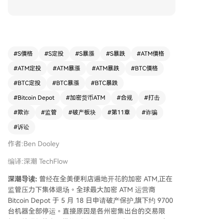
新的交易限额和部分地区禁令，使商业模式难以为
继。 过去一年，美国各州政府因担忧加密ATM沦
为诈骗工具而大幅收紧监管。FBI数据显示，2025
年消费者通过此类机器被骗金额达3.89亿美元。Bit
coin Depot成为重点打击对象，半年内遭遇多州调
#
S價格
#
S定投
#
S暴漲
#
S暴跌
#
ATM價格
查、牌照吊销及诉讼，例如马萨诸塞州总检察长指
#
ATM定投
#
ATM暴漲
#
ATM暴跌
#
BTC價格
控其大部分收入来源于加密诈骗。 受此影响，公
司截至今年3月的季度营收同比暴跌近50%。同
#
BTC定投
#
BTC暴漲
#
BTC暴跌
时，为应对诈骗而强化的身份验证等措施也导致用
#
Bitcoin Depot
#
加密货币ATM
#
合规
#
打击
户流失。此外，公司还面临多起诉讼及近1900万
#
欺诈
#
监管
#
破产板块
#
第11章
#
诈骗
美元的仲裁赔偿，法律费用堆积如山。此前调查显
示，至少有150万美元诈骗交易通过其设在便利店
#
诉讼
的机器完成。
作者:Ben Dooley
编译:深潮 TechFlow
深潮导读:
曾经在全美便利店遍地开花的加密 ATM,正在
监管压力下集体退场。全球最大加密 ATM 运营商
Bitcoin Depot 于 5 月 18 日申请破产保护,旗下约 9700
台机器全部停运。直接原因是各州密集出台的交易限