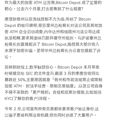
作为最大的加密 ATM 运营商,Bitcoin Depot 成了监管的
靶心。过去六个月里,打击密集到了什么程度?
康涅狄格州以反洗钱控制不力为由,吊销了 Bitcoin
Depot 的银行牌照;密苏里州总检察长对该公司及其他加
密 ATM 企业启动调查;内华达州和缅因州与该公司达成
执法和解,要求其缴纳罚款并遵守州规则。马萨诸塞州总
检察长则直接起诉了 Bitcoin Depot,指控其大部分收入
来源于加密诈骗。爱荷华州总检察长办公室也提起了诉
讼。
反映到财报上,数字触目惊心。Bitcoin Depot 本月早些
时候提交给 SEC 的文件显示,截至 3 月的季度营收同比
暴跌近 50%,主要原因就是「各州和市政法规禁止或限制
加密 ATM、封顶手续费、限制交易额度」,以及公司自身
不得不采取的「更严格的」合规和反欺诈措施,比如加强
KYC(了解你的客户)流程。
今年 2 月,公司宣布所有交易都将要求客户验证身份,这
让骗子更难利用这些机器,但也同时劝退了大量用户。