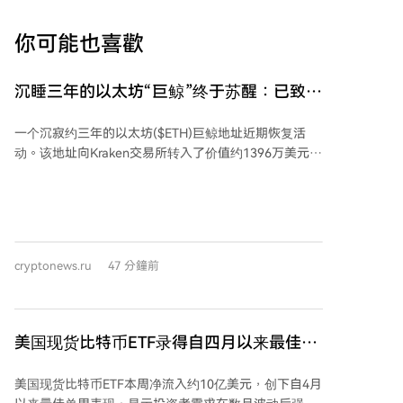
你可能也喜歡
沉睡三年的以太坊“巨鲸”终于苏醒：已致数
百万美元亏损
一个沉寂约三年的以太坊($ETH)巨鲸地址近期恢复活
动。该地址向Kraken交易所转入了价值约1396万美元的
7323 ETH。经分析，该地址在2022年2月15日至3月21
日期间，曾以约2723美元的平均价格累计买入
23,834.17 ETH，当时总价值约6490万美元，随后这些
资产被存入Rocket Pool进行质押。 如果该投资者按当
前价格出售这批刚转移的ETH，与2022年的投资成本相
cryptonews.ru
47 分鐘前
比，预计将产生约598万美元的亏损。相比建仓时的总
价值，其ETH持仓总价值已下降约30%。
美国现货比特币ETF录得自四月以来最佳单
周表现，资金流入达10亿美元
美国现货比特币ETF本周净流入约10亿美元，创下自4月