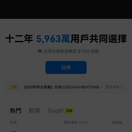
十二年
5,963
萬
用戶共同選擇
註冊交易最高賺取 $1500 獎勵
註冊
活動
【合約熱幣交易賽】交易DOGE/ADA/BEAT/SHIB/FIL，贏$20,000 $HTX！
更多內容
熱門
新幣
TradFi
黄金
白银
名稱
最新價格 (USD)
漲跌幅