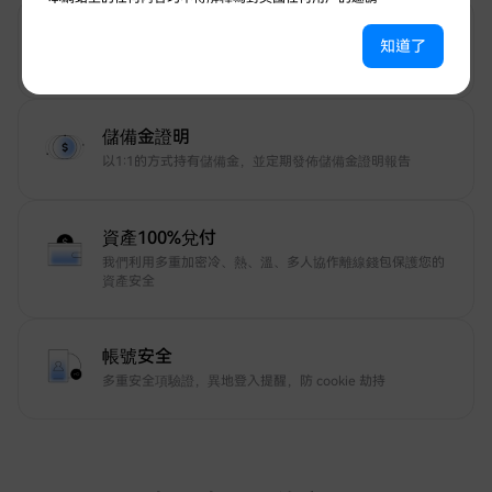
12年安全守護
知道了
7*24小時安全守護
儲備金證明
以1:1的方式持有儲備金，並定期發佈儲備金證明報告
資產100%兌付
我們利用多重加密冷、熱、溫、多人協作離線錢包保護您的
資產安全
帳號安全
多重安全項驗證，異地登入提醒，防 cookie 劫持