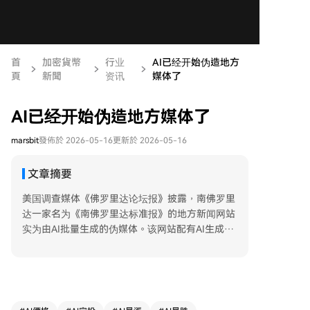
首
加密貨幣
行业
AI已经开始伪造地方
頁
新聞
资讯
媒体了
AI已经开始伪造地方媒体了
marsbit
發佈於 2026-05-16
更新於 2026-05-16
文章摘要
美国调查媒体《佛罗里达论坛报》披露，南佛罗里
达一家名为《南佛罗里达标准报》的地方新闻网站
实为由AI批量生成的伪媒体。该网站配有AI生成的
虚假记者头像、履历和邮箱，内容则取自真实媒体
经AI改写后发布。调查发现，该网站并非孤例，其
幕后运营方在全美共搭建了至少17个类似AI新闻
站，生成超3500个网页，吸引约4.4万名访客。 调
查追溯至费城在线声誉管理公司“发现力公司”及其