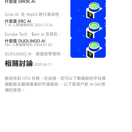
什麼是 GROK AI
Grok AI: 在 Web3 時代革命性改
變對話技術 介紹 在快速演變的
什麼是 ERC AI
1.1k 人學過
發佈於 2024.12.26
人工智能領域，Grok AI 作為一
個值得注意的項目脫穎而出，橋
Euruka Tech：$erc ai 及其在
接了先進技術與用戶互動的領
Web3 中的雄心概述 介紹 在快
什麼是 DUOLINGO AI
域。Grok AI 由 xAI 開發，該公
964 人學過
發佈於 2025.01.02
速發展的區塊鏈技術和去中心化
司由著名企業家 Elon Musk 領
應用的環境中，新項目頻繁出
DUOLINGO AI：將語言學習與
導，旨在重新定義我們與人工智
現，每個項目都有其獨特的目標
Web3及AI創新結合 在科技重塑
能的互動方式。隨著 Web3 運動
相關討論
和方法論。其中一個項目是
981 人學過
發佈於 2025.04.11
教育的時代，人工智能（AI）和
的持續蓬勃發展，Grok AI 旨在
Euruka Tech，該項目在加密貨幣
區塊鏈網絡的整合預示著語言學
利用對話 AI 的力量回答複雜的查
和 Web3 的廣闊領域中運作。
習的新前沿。進入DUOLINGO AI
歡迎來到 HTX 社群。在這裡，您可以了解最新的平台發
詢，為用戶提供不僅具資訊性而
Euruka Tech 的主要焦點，特別
及其相關的加密貨幣
展動態並獲得專業的市場意見。 以下是用戶對 AI (AI)幣
且具娛樂性的體驗。 Grok AI 是
是其代幣 $erc ai，是提供旨在利
$DUOLINGO AI。這個項目旨在
價的意見。
什麼？ Grok AI 是一個複雜的對
用去中心化技術日益增長的能力
將領先語言學習平台的教育優勢
話 AI 聊天機器人，旨在與用戶進
的創新解決方案。本文旨在提供
與去中心化的Web3技術的好處
行動態互動。與許多傳統 AI 系統
Euruka Tech 的全面概述，探索
相結合。本文深入探討
不同，Grok AI 接納更廣泛的查
Roselady
其目標、功能、創建者的身份、
DUOLINGO AI的關鍵方面，探索
詢，包括那些通常被視為不恰當
潛在投資者以及它在更廣泛的
2026-8-7
其目標、技術框架、歷史發展和
或超出標準回應的問題。該項目
虚假 XRP 空投活动在网上蔓延，基金会敦促用户保
Web3 背景中的重要性。 Euruka
未來潛力，同時保持原始教育資
的核心目標包括： 可靠推理：
Tech, $erc ai 是什麼？ Euruka
持警惕
源與這一獨立加密貨幣倡議之間