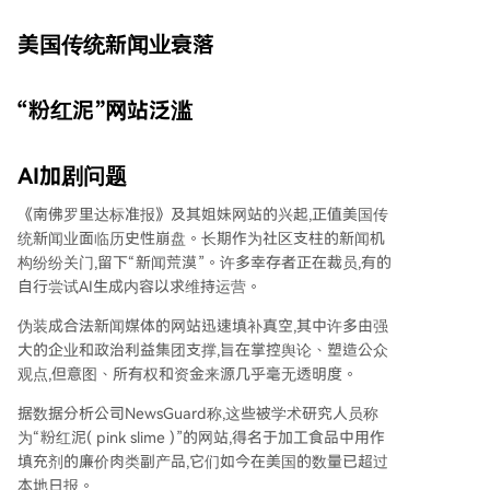
美国传统新闻业衰落
“粉红泥”网站泛滥
AI加剧问题
《南佛罗里达标准报》及其姐妹网站的兴起,正值美国传
统新闻业面临历史性崩盘。长期作为社区支柱的新闻机
构纷纷关门,留下“新闻荒漠”。许多幸存者正在裁员,有的
自行尝试AI生成内容以求维持运营。
伪装成合法新闻媒体的网站迅速填补真空,其中许多由强
大的企业和政治利益集团支撑,旨在掌控舆论、塑造公众
观点,但意图、所有权和资金来源几乎毫无透明度。
据数据分析公司NewsGuard称,这些被学术研究人员称
为“粉红泥( pink slime )”的网站,得名于加工食品中用作
填充剂的廉价肉类副产品,它们如今在美国的数量已超过
本地日报。