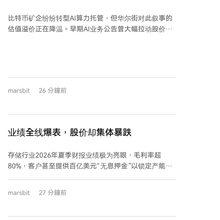
报季揭露谁在“裸泳”？
比特币矿企纷纷转型AI算力托管，但华尔街对此叙事的
估值溢价正在降温。早期AI业务公告曾大幅拉动股价，
如今市场反应已趋于平淡，投资者更关注实际商业模
式、客户质量、项目交付及现金流兑现能力。 二季度财
报显示，转型成效分化明显： - **Core Scientific** 的AI
托管收入已占总营收83%，并签下潜在超240亿美元合
同，但面临高资本支出和客户集中风险。 -
marsbit
26 分鐘前
**TeraWulf** 的HPC租赁收入占比达71%，且签订了长
期大额租约，转型进入执行阶段。 - **Hut 8** 营收增
长显著，完成首个千兆瓦级AI园区商业化，并获大规模
项目融资。 - **MARA** 和 **CleanSpark** 的AI业务尚
业绩全线爆表，股价却集体暴跌
未贡献收入，仍处于建设与签约阶段。CleanSpark虽签
下66亿美元租约，但收入需待2027年之后。 整体而
存储行业2026年夏季财报业绩极为亮眼，毛利率超
言，多数矿企仍面临挖矿收入下滑、亏损扩大及高资本
80%，客户甚至提供百亿美元“无息押金”以锁定产能。
投入的压力。市场态度已从追捧故事转向审视实质，矿
然而，资本市场反应冷淡，西部数据、闪迪等巨头股价
企需证明其项目交付与盈利能力才能获得估值重估。
在财报发布后大幅下跌。 核心矛盾在于市场此前预期已
marsbit
27 分鐘前
极高。当业绩达到历史巅峰，任何边际放缓信号，如下
一季指引略微保守，都会引发资金获利了结。此前AI存