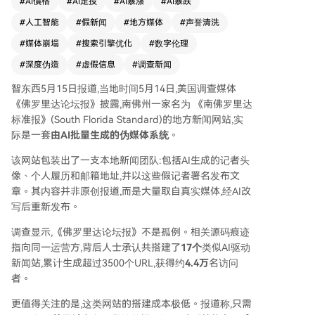
#
AI價格
#
AI定投
#
AI暴漲
#
AI暴跌
创始人德鲁·查平。查平曾因欺诈罪被定罪，现业
#
人工智能
#
假新闻
#
地方媒体
#
声誉清洗
务包括帮助客户用“反向叙事”掩盖网络负面记录。
他承认这些网站是建立“搜索引擎权威”的实验，并
#
媒体崩塌
#
搜索引擎优化
#
数字伦理
演示了仅用10美元域名和AI提示词，就能在15分钟
#
深度伪造
#
虚假信息
#
调查新闻
内生成一个包含虚假团队和文章的“新闻网站”。
专家指出，这类被称为“粉红泥”的虚假网站在美国
智东西5月15日报道,当地时间5月14日,美国调查媒体
数量已超过本地日报，它们利用传统新闻业衰落留
《佛罗里达论坛报》披露,南佛州一家名为 《南佛罗里达
下的真空，意图操纵舆论。AI技术加剧了此问题，
标准报》(South Florida Standard)的地方新闻网站,实
不仅威胁原创媒体生存，若下一代AI模型用此类低
际是一套
由AI批量生成的伪媒体系统
。
质信息训练，还将污染整个互联网信息生态。该事
该网站包装出了一支本地新闻团队:包括AI生成的记者头
件凸显了AI滥用对新闻真实性和公共讨论的严重威
像、个人履历和邮箱地址,并以这些假记者署名发布文
胁。
章。其内容并非原创报道,而是大量取自真实媒体,经AI改
写后重新发布。
调查显示,《佛罗里达论坛报》不是孤例。相关源码痕迹
指向同一运营方,背后人士承认共搭建了
17个
类似AI驱动
新闻站,累计生成超过3500个URL,获得约
4.4万
名访问
者。
更值得关注的是,这类网站的搭建成本极低。报道称,只需