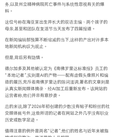
务,以及州立精神病院死亡事件与系统性忽视有关的爆
料。
这位号称在海亚莱出生并长大的双语主编、两个孩子的
母亲,甚至和团队在复活节当天发布了四篇报道。
在新闻编辑部预算不断缩减的当下,这样的产出对许多本
地新闻机构叹为观止。
但是,背后另有隐情。
德尔加多及其他被认定为《南佛罗里达标准报》员工的
“本地记者”,实则是AI的产物——配有虚假头像照片和编
造的履历,充斥着南佛罗里达的陈词滥调,署名的文章则是
从真实新闻媒体摘录、经AI加工后重新发布。该网站的
运营者称,他们并非有意抄袭。
总的来说,除了2026年初创建的少数没有帖子和粉丝的社
交媒体账号外,这些所谓的记者在网站之外几乎没有职业
历史或数字足迹。
值得注意的例外是两名“记者”,他们的姓名与近年来被指