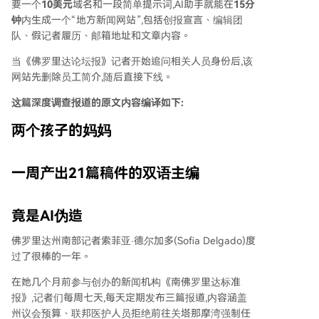
要一个
10美元
域名和一段简单提示词,AI助手就能在
15分
钟
内生成一个“地方新闻网站”,包括创报宣言、编辑团
队、假记者履历、邮箱地址和文章内容。
当《佛罗里达论坛报》记者开始追问相关人员身份后,该
网站先删除员工简介,随后直接下线。
这篇深度调查报道的原文内容编译如下:
两个孩子的妈妈
一周产出21篇稿件的双语主编
竟是AI伪造
佛罗里达州南部记者索菲亚·德尔加多(Sofia Delgado)度
过了很棒的一年。
在她几个月前参与创办的新闻机构《南佛罗里达标准
报》,记者们每周七天,每天定期发布三篇报道,内容涵盖
州议会预算、联邦医护人员拒绝前往关塔那摩湾强制任