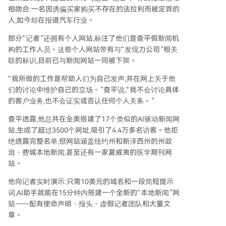
相吻合:一名因诱骗买家购买不存在的法拉利而被定罪的
人,如今却在报道汽车行业。
部分“记者”还拥有个人网站,标注了他们是查平假新闻机
构的工作人员。这些个人网站带有与“发现力公司”相关
联的标识,目前已与新闻网站一同被下架。
“我所做的工作是帮助人们为自己发声,并在网上关于他
们的讨论中维护自己的立场。”查平说,“我不会讨论具体
的客户业务,也不会证实或否认任何个人关系。”
查平透露,他总共在全美搭建了17个类似的AI驱动新闻网
站,生成了超过3500个网址,吸引了4.4万多名访客。他拒
绝透露完整名单,但网站涵盖纽约州和新泽西州的州政
治、费城本地新闻,甚至还有一家夏威夷的医学期刊网
站。
他向记者实时演示:只需10美元的域名和一段简短提示
词,AI助手就能在15分钟内搭建一个全新的“本地新闻”网
站——配有使命声明、报头、虚假记者团队和大量文
章。