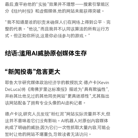
最后,查平称他的“实验”效果并不理想——搜索引擎能区
分《纽约时报》和虚假媒体,他的网站未能获得突破。
“我不知道是谁的职责来确保人们在网络上得到公平、完
整的代表。”他说,“而且我并不认同该算法的所有运行方
式。但正如你所说,这是你必须参与的游戏。”
结语:滥用AI威胁原创媒体生存
“新闻投毒”危害更大
耶鲁大学研究媒体政治经济学的教授凯文·德卢卡(Kevin
DeLuca)将《南佛罗里达标准报》描述为“具有欺骗性”,
并称其比他见过的其他同类网站“更具迷惑性”,尤其指出
该网站配备了拥有专业头像的AI虚构记者。
德卢卡说,研究人员发现“粉红泥”网站实际流量并不大,但
这并不意味着它们没有影响。AI机器人对原创内容媒体
构成了明确的威胁,因为它们一次性抓取大量内容,可能会
暂时让他的网站不堪重负,导致读者无法访问。