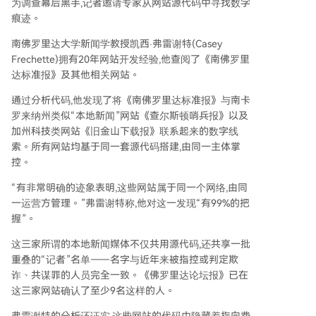
为调查幕后黑手,记者邀请专家从网站源代码中寻找数字
痕迹。
南佛罗里达大学新闻学教授凯西·弗雷谢特(Casey
Frechette)拥有20年网站开发经验,他查阅了《南佛罗里
达标准报》及其他相关网站。
通过分析代码,他发现了将《南佛罗里达标准报》与南卡
罗来纳州类似“本地新闻”网站《查尔斯顿哨兵报》以及
加州科技类网站《旧金山下载报》联系起来的数字线
索。所有网站均基于同一套源代码搭建,由同一主体掌
控。
“有非常明确的迹象表明,这些网站属于同一个网络,由同
一运营方管理。”弗雷谢特称,他对这一发现“有99%的把
握”。
这三家所谓的本地新闻媒体不仅共用源代码,还共享一批
重叠的“记者”名单——名字与近年来被指控或判定欺
诈、共谋罪的人员完全一致。《佛罗里达论坛报》已在
这三家网站确认了至少9名这样的人。