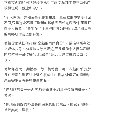
下真实面貌的网络记录中找到了意义,这项工作帮助他们
获得住房、就业和尊严。
“个人网络声誉和我整个职业生涯一直在做的事情没什么
不同,只是这次不是打造新的移动应用或电商店铺,而是打
造个人形象。”查平在今年早些时候为白领互助小组举办
的网络研讨会上解释道。
他指导团队如何打造“全新的网络身份”,不是注销所有社
交媒体账号、彻底抹去数字足迹,而是借助个人网站和新
闻媒体等平台传播“反向叙事”,以此盖过过往的负面记
录。
他解释说,每一期播客、每一篇博客、每一次新闻采访,都
是在搜索引擎算法中建立权威性的机会,让偏好的搜索结
果在谷歌首页获得更高排名。
“你创作的每一份内容,都是重新争取那些位置的机会。”
他说。
“你现在最好的办法是彻底取代旧的东西。把它们埋掉。
掌控舆论主导权。”