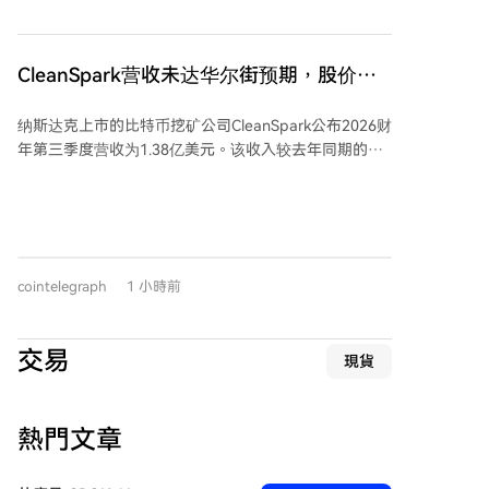
能力，理解预测市场机制。 办公地点为北京，提供严格
本次转账可能是在为场外交易（OTC）做准备。场外交
的远程办公机会，欢迎实习生应聘。有意者请将简历及
易是大额交易中避免价格剧烈波动的常用方式。 不过专
作品发送至指定邮箱或通过Telegram联系。
家强调，仅凭一次转账不能断定意图。大额投资者也可
CleanSpark营收未达华尔街预期，股价应
能因安全、存储策略调整或钱包整合等原因转移资产，
声下挫
不一定意味着准备出售。
纳斯达克上市的比特币挖矿公司CleanSpark公布2026财
年第三季度营收为1.38亿美元。该收入较去年同期的
1.98亿美元同比下降30.5%。公司当季净亏损2.39亿美
元，合每股基本亏损0.89美元，而去年同期为净利润
2.57亿美元。其营收略低于雅虎财经汇编的分析师普遍
预期的1.422亿美元。消息公布后，公司股价周四下跌
5.5%，但周五盘前回升3%。此外，CleanSpark正将业
cointelegraph
1 小時前
务从比特币挖矿拓展至AI和高性能计算基础设施，并于7
月14日签署了一份为期20年的数据中心租赁合同，预计
在初始期限内将产生66亿美元的合同收入。
交易
現貨
熱門文章