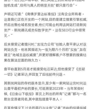
身份。他们在声明中称:“我们网站上的所有名字均由AI
随机生成”,任何与真人的明显关联“都只是巧合”。
声明还写道:“《南佛罗里达标准报》没有企业所有者。
这是我们正在开发的一个网站,目的是建立搜索引擎权威,
然后出售给域名投资者,他们可能会利用该网站打造新闻
资产、新闻通讯或类似数字资产。这在SEO行业中很常
见。”
后来接受记者提问时,“发现力公司”创始人查平承认对该
网站负责。他将其描述为一项为期六个月的“实验”,旨在
建立“地域主题权威度”,并更好理解客户不想要的搜索结
果在算法层面的持久力。
查平称直到5月底才能接受电话采访,但他接受了《质疑
一切》记者采访,并回复了后续邮件问题。
其新闻网站的存档版本显示,至少有一家网站运营时间远
比查平最初声称的要长,可追溯至2023年。当年某些时
候,《旧金山下载报》首页上列出的所有“记者”都与一名
欺诈定罪者同名,其中就包括查平本人。
在某些情况下,过去的罪行与这些“记者”声称的报道领域