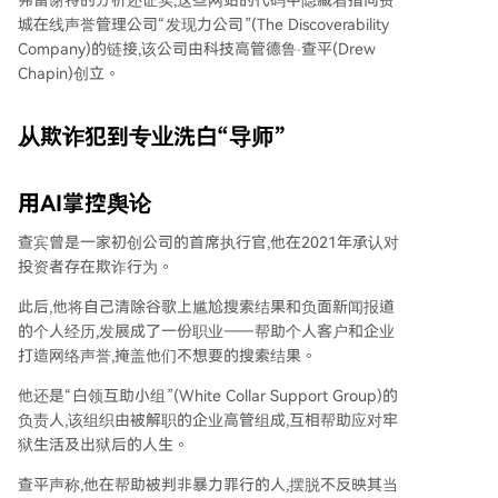
弗雷谢特的分析还证实,这些网站的代码中隐藏着指向费
城在线声誉管理公司“发现力公司”(The Discoverability
Company)的链接,该公司由科技高管德鲁·查平(Drew
Chapin)创立。
从欺诈犯到专业洗白“导师”
用AI掌控舆论
查宾曾是一家初创公司的首席执行官,他在2021年承认对
投资者存在欺诈行为。
此后,他将自己清除谷歌上尴尬搜索结果和负面新闻报道
的个人经历,发展成了一份职业——帮助个人客户和企业
打造网络声誉,掩盖他们不想要的搜索结果。
他还是“白领互助小组”(White Collar Support Group)的
负责人,该组织由被解职的企业高管组成,互相帮助应对牢
狱生活及出狱后的人生。
查平声称,他在帮助被判非暴力罪行的人,摆脱不反映其当