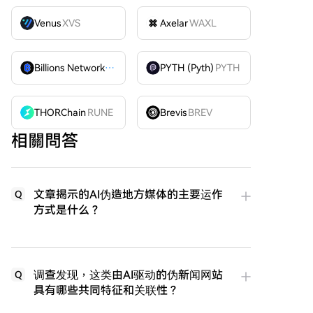
Venus
XVS
Axelar
WAXL
Billions Network
BILL
PYTH (Pyth)
PYTH
THORChain
RUNE
Brevis
BREV
相關問答
文章揭示的AI伪造地方媒体的主要运作
Q
方式是什么？
调查发现，这类由AI驱动的伪新闻网站
Q
具有哪些共同特征和关联性？