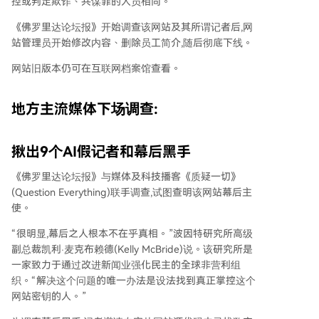
控或判定欺诈、共谋罪的人员相同。
《佛罗里达论坛报》开始调查该网站及其所谓记者后,网
站管理员开始修改内容、删除员工简介,随后彻底下线。
网站旧版本仍可在互联网档案馆查看。
地方主流媒体下场调查:
揪出9个AI假记者和幕后黑手
《佛罗里达论坛报》与媒体及科技播客《质疑一切》
(Question Everything)联手调查,试图查明该网站幕后主
使。
“很明显,幕后之人根本不在乎真相。”波因特研究所高级
副总裁凯利·麦克布赖德(Kelly McBride)说。该研究所是
一家致力于通过改进新闻业强化民主的全球非营利组
织。“解决这个问题的唯一办法是设法找到真正掌控这个
网站密钥的人。”