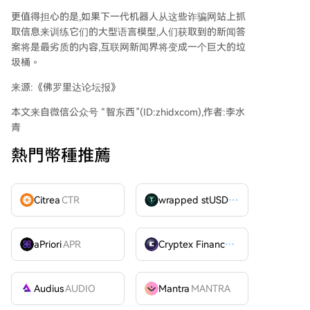
更值得担心的是,如果下一代机器人从这些诈骗网站上抓
取信息来训练它们的大型语言模型,人们获取到的新闻答
案将是最劣质的内容,互联网新闻界将变成一个巨大的垃
圾桶。
来源:《佛罗里达论坛报》
本文来自微信公众号 “智东西”(ID:zhidxcom),作者:李水
青
熱門幣種推薦
Citrea
CTR
wrapped stUSDT
WSTUSDT
aPriori
APR
Cryptex Finance
CTX
Audius
AUDIO
Mantra
MANTRA