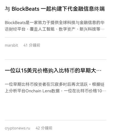
储（如HBM）利好已被充分消化，筹码拥挤，导致利好
出尽。 财报揭示四大反常现象：1. 客户抢付巨额预付
与 BlockBeats 一起构建下代金融信息终端
款，供应链金融化；2. 摩尔定律在高端存储领域“失
灵”，HBM等先进技术导致每比特成本不降反升；3. 需
BlockBeats是一家致力于提供全球科技与金融信息的华
求结构分化，AI数据中心业务暴涨，消费电子业务因成
语财经平台，覆盖人工智能、数字资产、新兴科技等领
本过高而受损；4. 机械硬盘（HDD）因Agentic AI的上
域。平台现正招聘多个岗位，共同构建下一代金融信息
下文缓存需求，从冷备变为AI推理的关键部件，毛利率
终端。 **招聘岗位包括：** - **热点新闻团队 - 全球市
marsbit
41 分鐘前
飙升。 狂欢背后存在隐忧：行业资本开支（CapEx）创
场信息编辑**：负责追踪全球科技与金融动态，要求对
历史新高，或为未来供给过剩埋下伏笔；当前业绩增长
市场有强烈兴趣，具备快速信息处理与良好英文能力。
主要依赖“提价”，而非出货量绝对增长，一旦价格松
- **深度报道与研究团队 - 科技财经研究员**：负责AI、
动，利润回撤将非常剧烈。 结论是，尽管AI为存储行业
金融等领域的深度研究与报道，要求对加密领域有深入
一位以15美元价格购入比特币的早期大买
带来了长期增长故事，使其看似从周期股转变为“数据基
了解，具备采访与写作能力。 - **运营团队 - 运营专员
家，在沉寂10个月后再次活跃！
础设施”资产，但当估值和预期被推至极限，周期规律并
**：负责社交媒体运营与用户增长，要求熟悉加密市
一位早期比特币投资者在沉寂多时后再次活跃。根据链
未消失。股价的暴跌反映了资金对安全边际的担忧，开
场，具备内容策划与社群管理经验。 - **商务团队 - 商
上分析平台Onchain Lens数据，一位在比特币价格10至
始从过度拥挤的领域撤离。AI浪潮仍在继续，但市场焦
务执行/海外商务拓展**：负责客户合作执行或海外市场
15美元时期积累了大量BTC的“巨鲸”时隔约10个月进行
点可能正在转移。
推广，要求英语流利，具备商务拓展能力。 - **产品团
了首次转账，转移了50枚BTC（当前价值约322万美
队 - 前端/后端开发**：负责Web开发或服务端系统构
元）至新钱包地址。 市场参与者猜测此举目的。分析平
建，要求熟练掌握Vue.js/Next.js或PHP/Python/Go等语
台指出，该交易本身并非直接卖出，但与该投资者过往
言。 - **预测市场团队 - 研究员/内容作者**：负责预测
资金移动模式相似——此前类似转账后，部分资产最终
市场分析与研究报告撰写，要求对金融市场有敏锐分析
cryptonews.ru
42 分鐘前
流向了FalconX等机构服务商或中心化交易所。因此，