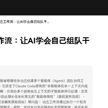
推出动态工作流：让AI学会自己组队干...
态工作流：让AI学会自己组队干
能，使AI能够根据任务动态组建多个智能体（Agent）团队协同工
改变了Claude Code原有的“单智能体在单一上下文内规
务拆解，分派给多个拥有独立上下文的子智能体并行处理、交叉
在处理长任务时常见的“智能体惰性”（提前宣布完成）、
逐渐偏离原始目标）等问题。 动态工作流通过执行一个包含
多种实用模式，例如：将任务分类后路由给不同智能体；将任务拆