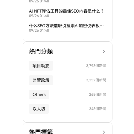
09/26 01:48
需求？
AI NFT评估工具的最佳SEO内容是什么？
09/26 01:48
什么SEO方法能吸引搜索AI加密仪表板的
09/26 01:48
用户？
熱門分類
项目动态
3,793個新聞
监管政策
3,252個新聞
Others
268個新聞
以太坊
348個新聞
熱門標籤