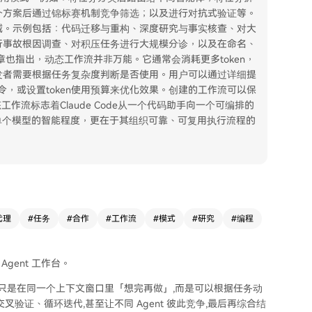
个方案后通过锦标赛机制竞争筛选；以及进行对抗式验证等。
域。示例包括：代码迁移与重构、深度研究与事实核查、对大
行事故根因调查、对积压任务进行大规模分诊，以及在命名、
也指出，动态工作流并非万能。它通常会消耗更多token，
发者需要根据任务复杂度判断是否使用。用户可以通过详细提
op` 等指令，或设置token使用预算来优化效果。创建的工作流可以保
工作流标志着Claude Code从一个代码助手向一个可编排的
单个模型的智能程度，更在于其组织可靠、可复用执行流程的
代理
#
任务
#
合作
#
工作流
#
模式
#
研究
#
编程
Agent 工作台。
ude 不再只是在同一个上下文窗口里「想完再做」,而是可以根据任务动
叉验证、循环迭代,甚至让不同 Agent 彼此竞争,最后再综合结