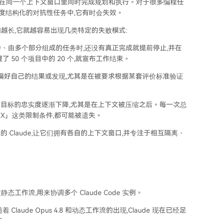
,它需要在同一个上下文窗口里同时完成规划和执行。对于很多编程任
高度结构化的对抗性任务中,它有时会失效。
时间越长,它就越容易出现几类特定的失败模式:
在处理特别复杂、由多个部分组成的任务时,还没有真正完成就提前停止,并在
50 个项目中的 20 个,就宣布工作结束。
laude 倾向于偏好自己的结果或发现,尤其是在被要求根据某套评价标准验证
de 对最初目标的忠实度逐渐下降,尤其是在上下文被压缩之后。每一次总
 X」这类限制条件,都可能被遗失。
立的 Claude,让它们拥有各自的上下文窗口,并专注于相互隔离、
创建过静态工作流,用来协调多个 Claude Code 实例。
ude Opus 4.8 和动态工作流的出现,Claude 现在已经足