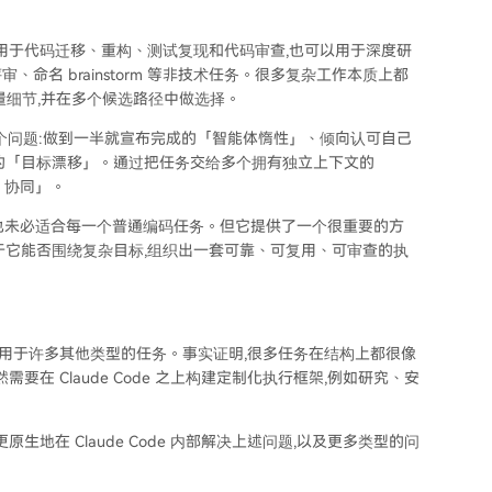
不只适用于代码迁移、重构、测试复现和代码审查,也可以用于深度研
名 brainstorm 等非技术任务。很多复杂工作本质上都
量细节,并在多个候选路径中做选择。
见的几个问题:做到一半就宣布完成的「智能体惰性」、倾向认可自己
的「目标漂移」。通过把任务交给多个拥有独立上下文的
t 协同」。
oken,也未必适合每一个普通编码任务。但它提供了一个很重要的方
而在于它能否围绕复杂目标,组织出一套可靠、可复用、可审查的执
但它也适用于许多其他类型的任务。事实证明,很多任务在结构上都很像
在 Claude Code 之上构建定制化执行框架,例如研究、安
能够更原生地在 Claude Code 内部解决上述问题,以及更多类型的问