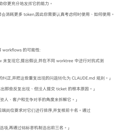
得,帮助你更充分地发挥它的能力。
消耗更多 token,因此你需要认真考虑何时使用、如何使用。
rkflows 的可能性:
w 来复现它,提出假设,并在不同 worktree 中进行对抗式测
做出的纠正,并把这些重复出现的问题转化为 CLAUDE.md 规则。」
s 频道,找出那些反复出现、但没人提交 ticket 的根本原因。」
分别从投资人、客户和竞争对手的角度来拆解它。」
,按照后端岗位要求对它们进行排序,并复核前十名。通过
暴一批选项,再通过锦标赛机制选出前三名。」