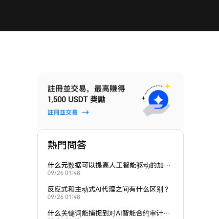
熱門問答
什么元数据可以提高人工智能驱动的加密
09/26 01:48
货币投资组合应用的排名？
反应式和主动式AI代理之间有什么区别？
09/26 01:48
什么关键词能捕捉到对AI智能合约审计的