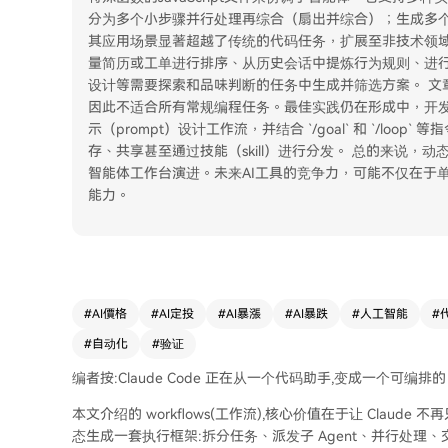
分为多个小步骤并行处理再综合（扇出并综合）；生成多
其应用场景显著超越了传统的代码任务，扩展至非技术领
量简历或工单进行排序、从历史会话中提炼行为规则、进
设计等需要探索和品味判断的任务中生成并筛选方案。 文章
因此不适合所有常规编程任务。最佳实践仍在形成中，开
示（prompt）设计工作流，并结合 `/goal` 和 `/lo
存、共享甚至通过技能（skill）进行分发。 总的来说，动态
智能体工作台演进。未来AI工具的竞争力，可能不仅在于
能力。
#
AI價格
#
AI定投
#
AI暴漲
#
AI暴跌
#
人工智能
#
#
自动化
#
验证
编者按:Claude Code 正在从一个代码助手,变成一个可编排的 
本文介绍的 workflows(工作流),核心价值在于让 Cla
态生成一套执行框架:拆分任务、派发子 Agent、并行处理、交