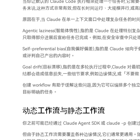
当你让默认的 Claude Code 执行框架处理一个任务时
务来说,这种方式非常有效,但在长时间运行、大规模并行,或
原因在于,当 Claude 在单一上下文窗口中处理复杂任务的
Agentic laziness(智能体惰性),指的是 Claude 
只取得部分进展后宣称任务已完成。例如,在安全审查中只处理了 
Self-preferential bias(自我偏好偏差),指的是 C
或评判自己产出的内容时。
Goal drift(目标漂移),指的是在多轮执行过程中,Clau
结都会造成信息损失,一些细节要求,例如边缘情况,或「不要做
创建 workflow 有助于缓解这些问题,因为它可以编排多个独
目标明确的任务。
动态工作流与静态工作流
你之前可能已经通过 Claude Agent SDK 或 claude -p 
但由于静态工作流需要覆盖各种边缘情况,它们通常更通用。随着 Cla