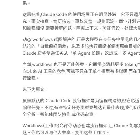
果。
这意味着,Claude Code 的使用场景正在明显外溢。它
究、事实核查、简历筛选、事故复盘、规则沉淀、商业计划评审、命
和编程相似:需要拆解问题、隔离上下文、验证假设、处理大
动态 workflows 试图解决的,正是大模型在长任务中常
结论的「自我偏好偏差」,以及多轮执行后逐渐偏离原始目标
Claude,它将复杂任务从「单 Agent 长跑」改造成「多 Agen
当然,workflows 也不是万能答案。它通常会消耗更多 t
向:未来 AI 工具的竞争,可能不只在于单个模型有多聪明,
行流程。
以下为原文:
虽然默认的 Claude Code 执行框架是为编程构建的,
编程任务。不过,有些特定任务类型要想达到最佳表现,我们仍然需要
全分析、智能体团队协作,或代码审查。
Workflows(工作流)允许你动态创建执行框架,让 Claude 
题。你也可以与他人共享、复用这些工作流。