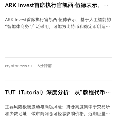
ARK Invest首席执行官凯西·伍德表示，人
工智能驱动的交易可能促进比特币和稳定币
ARK Invest首席执行官凯西·伍德表示，基于人工智能的
的增长！
“智能体商务”广泛采用，可能为比特币和稳定币创造重
要机遇。她指出，在AI代理处理购物、支付和金融交易
的新模式中，比特币和稳定币是可能受益最大的两种数
字资产。 伍德认为，比特币的价值正重新变得比黄金更
稳定。随着AI代理在经济活动中角色增强，对快速、可
编程支付方式的需求将上升。在此背景下，比特币，尤
cryptonews.ru
6分钟前
其是稳定币，可能成为适合全球使用的数字金融工具。
她还分析了美国近期经济数据，指出就业未如预期疲
软，但通胀风险格局已变，当前通缩风险可能已高于通
胀风险。伍德强调，对企业而言，延迟采用提升生产力
TUT（Tutorial）深度分析：从“教程代币”
的AI工具可能带来更大风险，技术投资对竞争力至关重
到BNB Chain热门Meme+AI教育叙事
要。 其宏观预测包括，美元指数（DXY）今年可能升至
主要风险极端波动与操纵风险：持仓高度集中于交易所
102.6，但油价可能出现显著下跌。伍德的评估指向AI与
和少数地址，做市商调仓可轻易影响价格。近期巨量爆
数字金融日益融合的时代，随着AI代理发展支付、资产
仓和资金转移就是明证。
转移和金融决策能力，对基于区块链系统的需求预计将
与传统银行基础设施一同增长。