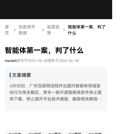
首
加密货币
监管政
智能体第一案，判了
页
新闻
策
什么
智能体第一案，判了什么
marsbit
发布于2026-06-08
更新于2026-06-08
文章摘要
4月30日，广州互联网法院作出国内智能体领域首
份行为保全裁定，责令一款开源智能体软件停止提
供下载、停止避开平台技术措施、删除相关教程和
数据。该软件通过调用操作系统“无障碍服务”权
限，绕过平台规则实现自动化操作，被诉侵害原告
平台权益。 此前，美国法院也在类似案件（Amaz
on起诉Perplexity）中发出禁令，理由同样是智能
体绕过平台API直接操作页面，破坏了技术管理措