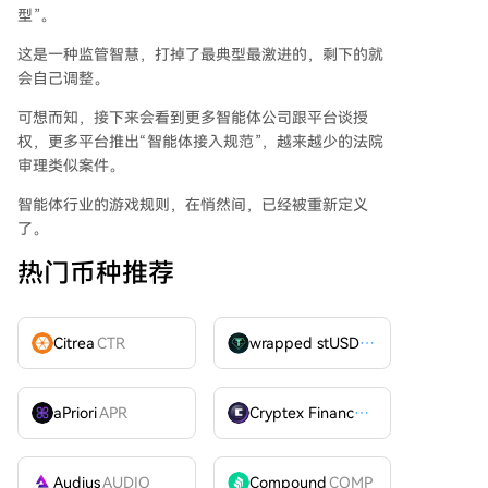
型”。
这是一种监管智慧，打掉了最典型最激进的，剩下的就
会自己调整。
可想而知，接下来会看到更多智能体公司跟平台谈授
权，更多平台推出“智能体接入规范”，越来越少的法院
审理类似案件。
智能体行业的游戏规则，在悄然间，已经被重新定义
了。
热门币种推荐
Citrea
CTR
wrapped stUSDT
WSTUSDT
aPriori
APR
Cryptex Finance
CTX
Audius
AUDIO
Compound
COMP