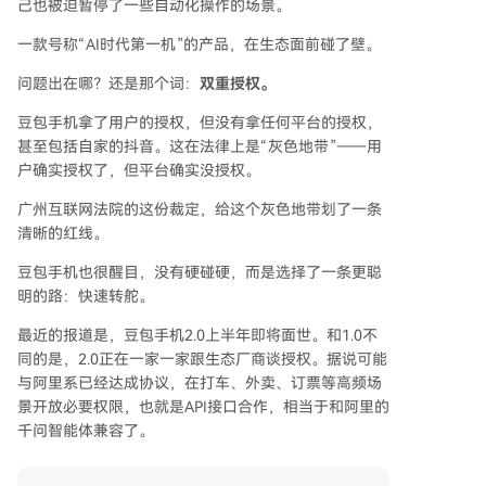
己也被迫暂停了一些自动化操作的场景。
一款号称“AI时代第一机”的产品，在生态面前碰了壁。
问题出在哪？还是那个词：
双重授权。
豆包手机拿了用户的授权，但没有拿任何平台的授权，
甚至包括自家的抖音。这在法律上是“灰色地带”——用
户确实授权了，但平台确实没授权。
广州互联网法院的这份裁定，给这个灰色地带划了一条
清晰的红线。
豆包手机也很醒目，没有硬碰硬，而是选择了一条更聪
明的路：快速转舵。
最近的报道是，豆包手机2.0上半年即将面世。和1.0不
同的是，2.0正在一家一家跟生态厂商谈授权。据说可能
与阿里系已经达成协议，在打车、外卖、订票等高频场
景开放必要权限，也就是API接口合作，相当于和阿里的
千问智能体兼容了。