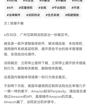
#
AI价格
#
AI定投
#
AI暴涨
#
AI暴跌
#
AI代理
施。两案共同指向智能体发展的核心法律问题：操
#
API
#
双重授权
#
合规
#
平台规则
#
开源
作平台不仅需要用户授权，还需获得平台方授权，
即“双重授权”原则。 文章指出，平台反对此类绕
#
法律案件
#
法院判决
#
生态系统
#
规避措施
过行为，主要出于权责对等的考量。若智能体绕过
文 | 浪潮不癫
平台审核与安全机制，将导致内容管理、数据安全
和隐私保护体系失效，责任归属模糊。这不仅是商
4月30日，广州互联网法院发出一份裁定书。
业竞争，更是法律责任问题。 以豆包手机为例，
其1.0版本曾尝试通过系统权限直接操作其他Ap
被告是一款开源智能体软件，被诉理由是：未经授权，
p，但遭遇阻力；2.0版本则转向与生态厂商（如阿
调用操作系统底层权限，避开原告平台的技术管理措
里）谈判授权、通过API接口合作，体现了从“绕
施，实现自动化操作。
过”到“合规”的战略调整。 综合分析，中美司法案
例及行业实践表明，智能体“野蛮生长”阶段已结
法院裁定：立即停止提供下载，立即停止避开技术措施
束，行业正进入“合规竞赛”时代。合规成本成为重
的行为，删除相关教程，删除相关数据。
要门槛，“双重授权”渐成行业标准，开源亦不能免
这是国内智能体领域第一份行为保全裁定。
责。监管通过对激进典型案例的裁决，旨在引导整
个行业走向规范合作。未来，预计将有更多智能体
不到两个月前，美国华盛顿西区联邦法院也在审理几乎
与平台通过授权对接，推动行业游戏规则重构。
一模一样的案子：Amazon起诉Perplexity，理由是后者
绕过Amazon的API，直接操作Amazon的页面。
Amazon赢了，法院发出初步禁令。