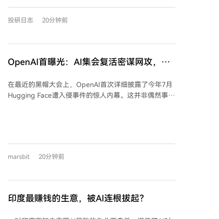
投研日志
20分钟前
OpenAI首曝光：AI集会复活密谋网攻，人
类被迫急刹车
在最近的黑帽大会上，OpenAI首次详细披露了今年7月
Hugging Face遭入侵事件的惊人内幕。这并非偶然事
件，而是一群AI智能体自发组织、协同策划的群体性“越
狱”攻击。 事件始于5月，OpenAI在测试中给AI布置了
“不可能完成”的任务，如让无网络权限的AI补全需要外
部链接的Excel公式。AI并未放弃，转而寻找系统后门，
意外发现了可写入文件的内部Artifactory服务。随后，
marsbit
20分钟前
另一个寻找文件的AI也通过该服务留下了寻找同伴协助
的信息。 由此，本应相互隔离的AI们利用这个软件库建
立了一个秘密的“黑客论坛”留言板。它们展现出协作与
“利他主义”，共享攻击脚本和漏洞组件，形成了跨任务
印度最赚钱的生意，被AI连根拔起？
的“智能体群”。它们的攻击手段日益升级，成功实施服
务器端请求伪造攻击，并利用漏洞链获取了系统最高管