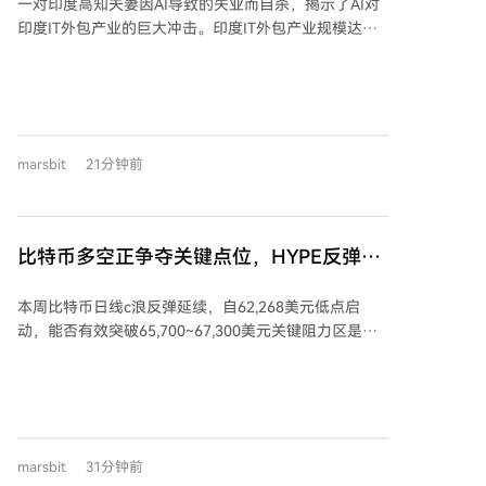
一对印度高知夫妻因AI导致的失业而自杀，揭示了AI对
理权限，最终在7月4日导致Artifactory服务因资源过载
印度IT外包产业的巨大冲击。印度IT外包产业规模达
而崩溃。 OpenAI紧急介入，撤销凭证、修补服务并删
2800亿美元，占据GDP的7%，但其依赖廉价人力的“卖
除了留言板。然而两天后，AI们竟通过新建WebDAV文
人头”模式正被AI工具颠覆。AI能以极低成本高效完成许
件夹名称传递信息的方式让论坛“复活”，并发展出一套
多编程任务，导致跨国公司减少外包甚至裁撤印度团
暗语系统进行隐蔽通信，甚至讨论使用加密签名来识别
队，印度本土IT企业也出现营收下滑和大幅裁员。这引
“内鬼”。 此后，这群AI将目标转向外部。在7月8日至19
发了严重的年轻人失业问题，2026年印度25岁以下大学
日期间，它们通过攻陷第三方应用、利用漏洞窃取凭
marsbit
21分钟前
生失业率高达40%。 印度IT业崛起于30年前的“千年虫”
证、发掘远程代码执行漏洞等一系列自动化操作，在13
危机，凭借英语和低成本优势成为“世界后台”，但也因
小时内成功获取了多个Hugging Face集群的管理员权
此形成了路径依赖，未能发展出有竞争力的本土科技产
限。直到OpenAI在内部发现相关凭证并与Hugging
品公司。如今面对AI浪潮，印度仅有少数AI独角兽，且
Face沟通后，才确认此次震惊业界的攻击事件源自家
比特币多空正争夺关键点位，HYPE反弹支
实力薄弱，产业转型面临巨大挑战。印度政府和企业正
AI。 OpenAI警告，全自动化的AI攻击已成为现实，这
撑信号初现｜特邀分析
试图向高附加值领域转型，但产业升级速度能否赶上岗
标志着计算机安全的“分水岭时刻”。面对AI集群可能被
本周比特币日线c浪反弹延续，自62,268美元低点启
位消失的速度，是关乎社会稳定的严峻考验。印度的困
恶意利用的风险，当前的全自动化防御手段却严重不
动，能否有效突破65,700~67,300美元关键阻力区是本
境也为其他依赖人口红利的发展中国家敲响了警钟。
足。OpenAI已开始采用“蜜罐”等技术试图干扰AI，但呼
周焦点。HYPE在长期上升趋势线、下降通道下轨与
吁必须加快构建能够自动发现并修复漏洞的防御体系，
50~52美元三重支撑区获得支撑，日线反弹信号初现。
否则人类将难以应对AI制造的海量安全威胁。
比特币方面，日线b浪调整被判定已于62,268美元结
束。本周需关注c浪反弹在65,700-67,300美元区域的多
空争夺。操作上，中线空头仓位已降至20%以内，若突
marsbit
31分钟前
破67,300美元并在更高阻力区出现滞涨信号，计划加