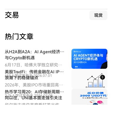
仓。短线提供两套预案：A方案为在69,500~71,000美元
区域出现滞涨信号时试空；B方案为在63,600~64,000美
交易
现货
元支撑区企稳时试多。 HYPE方面，价格在50~52美元
多重支撑区出现反弹。本周重点关注其反弹至下降通道
上轨附近的表现，以判断是技术性反弹还是趋势反转。
热门文章
操作上，已持多单者可持仓观望，空仓者可在价格再次
回踩50~52美元区域企稳时轻仓试多。 文章同时复盘了
上周比特币一次成功的短线多单操作，实现约2.28%的
从H2A到A2A：AI Agent经济体
盈利，并强调了严格设置与移动止损位的重要性。所有
与Crypto新机遇
分析基于个人技术研判，不构成投资建议。
6月17日，哈佛大学独立研究
员、美国AI科学院（NAAI）通讯
美股TradFi：传统金融在AI IPO
655人学过
发布于 2026.07.01
院士、比特币基金会终身会员韩
浪潮下的稳健锚点
锋做客火币HTX《大咖讲堂》第
2026年，美股IPO市场重回高热
三期，以《从H2A到A2A》为主
度。本文梳理即将上线或受关注
热币学习周20：AI存储新周期不
题，分享了其对Agent经济、
2.7k人学过
发布于 2026.07.08
的热门赛道龙头，分析具备投资
同以往，UNI基本面走强引关注
Crypto基础设施及数字社会未来
潜力的交易标的及其逻辑，并探
华尔街主流仍高度看好美光作为
发展的思考。
讨宏观趋势与相关风险。
AI内存核心受益者，强调“新周期
相关讨论
439人学过
发布于 2026.08.06
不同于以往”。
欢迎来到HTX社区。在这里，您可以了解最新的平台发