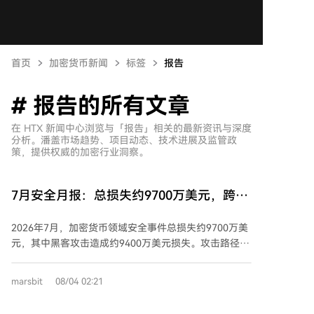
首页
加密货币新闻
标签
报告
# 报告的所有文章
在 HTX 新闻中心浏览与「报告」相关的最新资讯与深度
分析。潘盖市场趋势、项目动态、技术进展及监管政
策，提供权威的加密行业洞察。
7月安全月报：总损失约9700万美元，跨链
桥攻击集中爆发超3500万
2026年7月，加密货币领域安全事件总损失约9700万美
元，其中黑客攻击造成约9400万美元损失。攻击路径呈
现从智能合约漏洞向链下基础设施、签名密钥泄露和治
理操纵等非代码层面转移的趋势。跨链桥仍是重灾区，
marsbit
08/04 02:21
AFX Trade、Verus等多起攻击在数小时内集中爆发，合
计损失超3500万美元。 主要安全事件包括：Ostium因