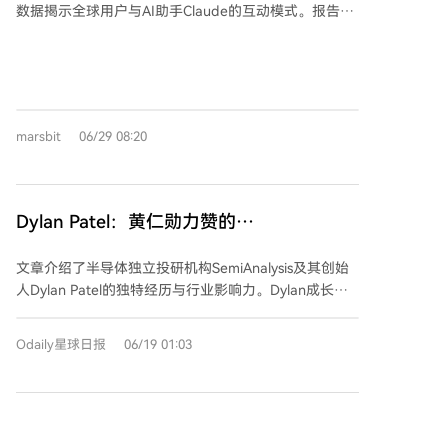
持有的USDC稳定币所产生的利息收入同样需当年计
数据揭示全球用户与AI助手Claude的互动模式。报告显
税。此外，其关联项目产生的模因币版税、NFT许可费
示，用户的需求随昼夜、工作日与周末呈现清晰节律：
及代币销售收入等，均按普通收入或资本利得税规则在
凌晨5点是失眠求助高峰，早上7点关注新闻，傍晚6点
发生时确认纳税义务。 该文件揭示的最关键且常被忽视
食谱搜索量激增。夜晚则多为娱乐推荐。 工作日对话以
的税务优化策略实则简单：只要不出售增值的加密资
商务邮件、PPT、营销文案等工作任务为主，个人用途
产，就不会产生当期税款。这一递延机制适用于所有投
占比约35%；周末这一比例跃升至近50%，且创业相关
资者，无论资产规模大小，是基础的税务规划原则。
marsbit
06/29 08:20
对话增多，但求职活动减少。园艺话题则全天稳定。 数
据还揭示了职业差异：高薪职业（如营销经理、程序
员）在下班后和周末使用AI更频繁，且其对话消耗的
token量是低薪职业的2.5倍，互动轮次更多，使用深度
Dylan Patel：黄仁勋力赞的
思考功能的频率也更高。Claude的回答普遍比用户提问
SemiAnalysis，创始人是“养蜂人兼贴吧老
的阅读水平高约一年，但在邮件、博客等基于用户草稿
文章介绍了半导体独立投研机构SemiAnalysis及其创始
哥”
的写作任务上差距很小。 此外，约93%的对话会产生具
人Dylan Patel的独特经历与行业影响力。Dylan成长于
体“产出物”，如文档、代码或建议。其中，博客文章多
美国乡村，曾从事养蜂工作，早年通过活跃于技术论坛
用于工作，而创意写作（如同人小说）超80%为个人用
自学芯片知识，后于2020年创立个人博客
途。报告如同一本由数据写成的集体日记，精确描绘了
Odaily星球日报
06/19 01:03
SemiAnalysis。该机构已从一人团队发展为约60人的全
现代人工作与生活的隐秘节奏和情绪波动。
球公司，年营收有望突破1亿美元，业务涵盖深度研
报、技术咨询和模型服务。 SemiAnalysis以其对半导体
技术细节的精准分析闻名，获得了英伟达创始人黄仁勋
SemiAnalysis报告称两大关键技术延迟，引
的公开称赞。其报告曾指出AMD MI300X GPU软件栈的