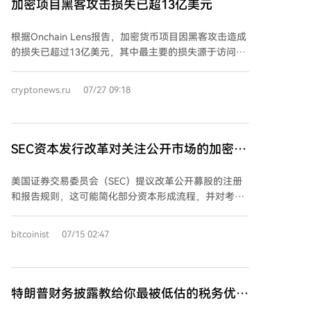
加密项目黑客攻击损失已超13亿美元
而市场“长尾”部分的交易活动则减弱。 数据显示，从
2024年上半年到2026年上半年，机构交易对手交易的
根据Onchain Lens报告，加密货币项目因黑客攻击造成
独特代币数量仅增长24%，而零售客户增长了76%。此
的损失已超过13亿美元，其中最主要的损失源于访问控
外，机构在某代币价格和成交量激增后的活跃度大约一
制机制的漏洞。攻击者通过获取特权权限或关键凭证，
天后就会减退，而零售活动通常会持续约三天。 这一发
实施了半年来获利最丰厚的攻击。损失最严重的项目包
cryptonews.ru
07/27 09:18
现与更广泛市场中资本正向更少的山寨币聚集的趋势相
括：Kelp DAO（2.92亿美元）、Drift Protocol（2.8亿
符。CryptoQuant数据表明，比特币利润向小型加密资
美元）、Humanity Protocol（3100万美元）、Step
产轮动的传统模式已基本消失，且以比特币计价的山寨
Finance（3000万美元）和Truebit（2650万美元）。
币交易对成交量接近2021年以来的最低水平。同时，前
第二大损失原因是网络钓鱼和社会工程学攻击，此类手
SEC资本发行改革对关注公开市场的加密企
十大非稳定币山寨币占据了非比特币、非稳定币市场约
段盗取了约2.82亿美元。此外，作为将外部数据传入区
业可能产生影响
80.5%的市值。Kaiko的数据也显示，交易所交易呈现类
块链的预言机服务也成为攻击目标，相关攻击导致
美国证券交易委员会（SEC）提议改革公开募股的注册
似集中化，2025年7月前十大山寨币占山寨币交易量的
Ostium损失2400万美元，Blend Protocol损失1086万美
和报告规则，这可能简化部分资本形成流程，并对考虑
63%。 行业观点认为，广泛的山寨币普涨正让位于选择
元，Bonzo损失900万美元。 报告指出，总损失并非由
公开上市的加密货币公司产生影响。这一进展提醒人
性板块轮动，大量代币在争夺有限资金，而机构投资者
数百起独立事件构成，而是少数几次极其成功的攻击所
们，加密领域的报道不仅关乎代币价格，更常涉及基础
仍专注于比特币、以太坊及代币化的现实世界资产。
bitcoinist
07/15 02:47
致。同时，威胁的性质正在发生变化：导致数亿美元损
设施、监管、安全或产品层等更深层议题。 当前，市场
失的原因，正从智能合约漏洞，转向密钥、权限等访问
各方关注此改革可能带来的流动性、风险、可部署产品
管理机制的泄露。 安全专家强调，人为因素仍然是行业
及平台运营方式的变化。这表明加密市场正从投机周期
面临的主要风险之一。尽管防护手段在发展，但网络钓
转向更实际的问题：系统使用者、安全性及激励措施的
特朗普财务披露教给你最被低估的税务优化
鱼和社会工程学攻击每年仍为攻击者带来数亿美元收
有效性。 SEC此次提案的重点在于具体机制，涉及安全