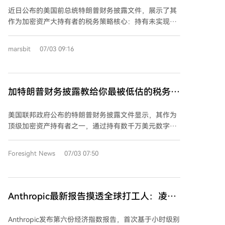
策略
入，其效力与技术攻击不相上下。 报告补充了另一起事
性、用户保护、市场准入、流动性等问题。加密行业常
近日公布的美国前总统特朗普财务披露文件，展示了其
件：此前Blockaid公司分析师报告了去中心化交易所
将各种公告泛化为市场信号，但此次更新值得更聚焦地
作为加密资产大持有者的税务策略核心：持有未实现的
AFX Trade的跨链桥遭攻击，导致价值2415万美元的
解读——其价值在于观察它对最相关的用户、开发者、
资产增值无需立即缴税。文件显示，特朗普持有价值超
USDC稳定币被盗。
机构和交易者的具体影响。 需注意的是，提案本身并不
5000万美元的比特币及数百万美元的以太坊等资产，均
marsbit
07/03 09:16
保证后续的采纳与应用。市场应避免过度解读，更合理
存放在冷钱包中。根据美国税法，这些“未实现收益”在
的结论是：这延续了加密市场日益专业化、技术化并对
出售前不触发应税事件，资本利得税可无限期递延。 然
实际运营细节更加敏感的趋势。读者应关注后续的开发
而，并非所有加密活动都能递延纳税。特朗普从以太坊
者反馈、交易所支持、监管回应、流动性数据等信号，
质押中获得了约51万美元的奖励，这类质押收入被美国
加特朗普财务披露教给你最被低估的税务优
以判断其是否成为持续的市场主题，而非短暂新闻。 总
国税局视为普通收入，需在收到当年按市场价值纳税。
化策略
之，此次提案提供了一个具体且有用的新信息点，但它
其持有的USDC稳定币产生的利息收入也需当年申报。
美国联邦政府公布的特朗普财务披露文件显示，其作为
是一个信号，而非最终定论。关键在于区分报道与确定
此外，文件披露了来自其模因币的版税、NFT许可费以
顶级加密资产持有者之一，通过持有数千万美元数字资
性，跟踪后续的确认细节，而非仅凭最初更新就假设整
及相关项目的代币销售收入，这些均被归类为普通收入
产而无需立即缴纳巨额税款。其核心策略在于：根据美
个市场故事已尘埃落定。
或资本利得，在发生时即产生税负。 该文件揭示的最关
国现行税法，资产仅在出售、交易等“处置”行为发生时
Foresight News
07/03 07:50
键且常被忽视的税务优化策略极为简单：只要不出售增
才触发应税义务，单纯持有增值资产（如价值超5000万
值的加密资产，就无需缴纳资本利得税。这一递延原则
美元的比特币及数百万至数千万美元的以太坊等）所产
适用于所有投资者，无论资产规模大小。
生的“未实现收益”可无限期递延资本利得税。 然而，并
非所有加密活动均可递延纳税。特朗普报告的通过质押
Anthropic最新报告摸透全球打工人：凌晨
以太坊获得的验证者奖励（约51万美元）被美国国税局
5点求睡眠，晚6点问菜谱
视为普通收入，需在收到当年按公允价值申报纳税；其
Anthropic发布第六份经济指数报告，首次基于小时级别