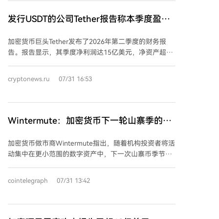
链下预言机权限被入侵损失约2375万美元；AFX Trade
跨链桥因验证密钥泄露损失约2415万美元；BonkDAO
发行USDT的公司Tether报告称本季度盈利
因治理投票规则设计缺陷遭操纵，损失约2000万美元；
15亿美元
Bonzo Lend遭遇预言机操纵攻击，损失约905万美元；
加密货币巨头Tether发布了2026年第二季度的财务报
Verus跨链桥遭二次攻击，损失约755万美元；B2
告。报告显示，其季度净利润达15亿美元，净资产超过
Network因质押合约升级权限被夺取损失约386万美
负债41.1亿美元。USDT发行量增至约1846亿美元，占
元；Summer.fi因金库配置漏洞损失约604万美元。 此
稳定币市场总份额的60%以上，主要基于Tron和以太坊
cryptonews.ru
07/31 16:53
外，钓鱼诈骗造成约300万美元损失，出现了仿冒应
区块链发行。 公司储备金仍以美国短期国债为主，并持
用、实体信件等高危手段。安全团队建议个人用户警惕
续增持黄金，目前实物黄金储备超过146吨，部分用于
不明链接与授权，项目方需强化链下权限管理、治理规
支持其黄金锚定代币XAUT。Tether自称是全球最大的私
则设计及建立监控机制，行业应推动跨链桥安全标准与
营部门黄金持有者之一，并披露其比特币持仓估值达
Wintermute：加密货币下一轮山寨季的赢
威胁情报共享。
8.93万亿美元。 截至6月30日，公司总资产约为1877.5
家可能更少
亿美元，负债约为1836.4亿美元，其中绝大部分与已发
加密货币做市商Wintermute指出，随着机构投资者将活
行的代币相关。
动集中在更小范围的数字资产中，下一次山寨币季节的
赢家可能会减少。 根据Wintermute 2026年上半年的场
外交易报告，机构交易对手在其场外交易平台所有代币
cointelegraph
07/31 13:42
的现货流中占比达到创纪录的72%，高于2025年下半年
的61%。报告发现，机构活动集中在更少的代币上，且
在价格飙升后消退更快，这意味着未来的山寨币上涨可
能更狭窄和更具选择性。机构偏好的资产流动性集中，