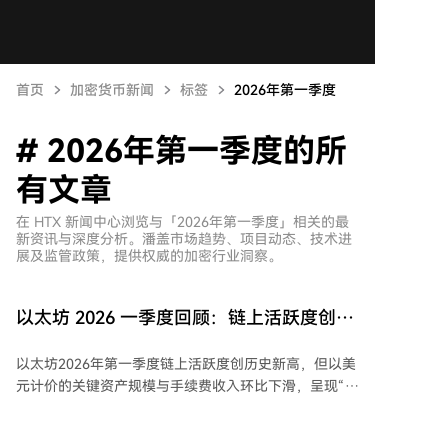
首页
加密货币新闻
标签
2026年第一季度
# 2026年第一季度的所
有文章
在 HTX 新闻中心浏览与「2026年第一季度」相关的最
新资讯与深度分析。潘盖市场趋势、项目动态、技术进
展及监管政策，提供权威的加密行业洞察。
以太坊 2026 一季度回顾：链上活跃度创新
高，代币化资产领跑全行业
以太坊2026年第一季度链上活跃度创历史新高，但以美
元计价的关键资产规模与手续费收入环比下滑，呈现“量
增价减”的两面态势。本季度月活用户达1320万个（环
比+53.5%），一层交易笔数2.004亿笔（环比+38%），