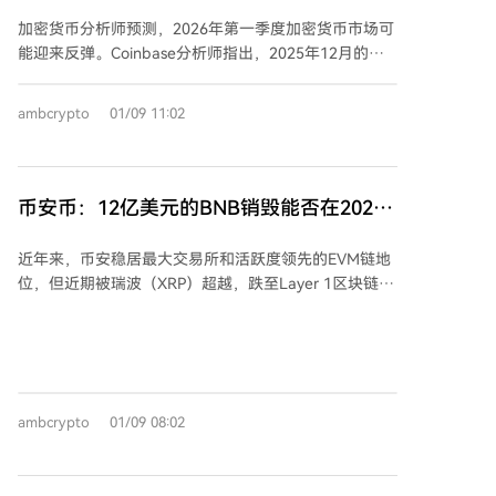
反弹重回视野！
坊持仓转为灰度以太坊质押ETF，并新建了Bitwise
加密货币分析师预测，2026年第一季度加密货币市场可
Solana质押ETF的头寸。 机构投资者在市场的低迷期或
能迎来反弹。Coinbase分析师指出，2025年12月的抛
增持或调整仓位，可能视其为买入机会，而非否定其长
售已经结束，市场杠杆率从10%降至3%，为健康复苏奠
期潜力。目前，整个加密货币市场市值约为2.57万亿美
定基础。比特币和以太坊ETF资金流入以及期权数据表
元，2026年至今仍下跌超过12%。
ambcrypto
01/09 11:02
明，机构正在谨慎增加风险暴露。 Glassnode数据显
示，获利了结压力下降82%，日均利润从10亿美元降至
1.83亿美元，进一步支持反弹预期。流动性方面，美联
储资产负债表自2023年以来首次转正，特朗普购买抵押
币安币：12亿美元的BNB销毁能否在2026
债券的计划也被视为流动性注入的利好。 Bitfinex交易
年第一季度引发上涨行情？
所大额多头头寸的动向与比特币价格历史走势高度相
近年来，币安稳居最大交易所和活跃度领先的EVM链地
关，近期数据显示类似模式可能推动价格上涨。若比特
位，但近期被瑞波（XRP）超越，跌至Layer 1区块链市
币启动上涨，可能带动山寨币市场回升。目前比特币交
值第四。不过，市场活动显示其原生加密货币BNB可能
易价格为9.1万美元，市场关注下周通胀数据和加密法案
正酝酿反弹，2026年第一季度或迎来上涨。 BNB计划
进展。 关键点： - 流动性改善和市场重置支持2026年
在第一季度进行大规模代币销毁，2025年第四季度已有
初反弹预期 - 通胀数据和法案结果可能影响复苏进程
约12.76亿美元（137.1万枚BNB）等待执行，而2026年
Q1还将销毁12.17亿美元（137.4万枚BNB），约占流通
ambcrypto
01/09 08:02
供应量的1%。销毁可能减少供应，若需求匹配，将推动
代币上涨。 此外，BNB链上活动表现强劲，活跃地址数
达263万，领先其他EVM链，稳定币供应量创新高，接