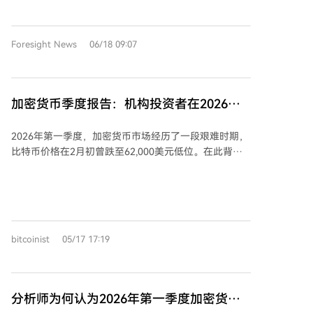
均创新高。然而，生态总锁仓资产环比下降11%至3162
亿美元，全生态应用手续费收入环比下降16.9%至20亿
美元，ETH完全稀释市值更是大跌30.3%。 这种反差主
Foresight News
06/18 09:07
要源于网络扩容见效：1月的Blob参数分叉提升了数据
容量，导致单笔交易成本下降，一层主网手续费总收入
因此环比暴跌47.9%。在代币化资产领域，以太坊维持
领先地位，总市值达2034亿美元。其中，稳定币规模为
加密货币季度报告：机构投资者在2026年
1789亿美元（占87.9%），代币化基金（194亿美元）
第一季度如何配置资本
和大宗商品（47亿美元）同比大幅增长73.1%和
2026年第一季度，加密货币市场经历了一段艰难时期，
325.9%，且以太坊在这两个赛道的市场份额分别占据五
比特币价格在2月初曾跌至62,000美元低位。在此背景
大公链的73%和84%，显示出强大统治力。 报告指出，
下，各大机构投资者展现了不同的策略。 阿布扎比主权
以太坊正通过牺牲短期手续费收入来换取长期网络增长
财富基金穆巴达拉投资公司显著增加了对贝莱德iShares
和市场份额，类似互联网早期发展阶段。其开放生态在
比特币信托（IBIT）的持仓，份额增至约1472万股，价
DeFi借贷、稳定币等核心赛道的市场份额已占据绝对优
值约5.66亿美元。加拿大皇家银行、加拿大丰业银行和
势（借贷份额达79.2%），持续吸引贝莱德、摩根大通
巴克莱银行等传统金融机构也在增持IBIT的同时，运用
等传统金融机构加速布局链上资产。团队认为，以太坊
bitcoinist
05/17 17:19
期权策略对冲风险。 与此相反，哈佛大学捐赠基金持续
作为中立结算层的定位已跨越生态临界点，长期将受益
削减其加密货币敞口。继2025年第四季度减持21%后，
于代币化金融的扩张。
其在第一季度进一步减持了43%的IBIT份额，并清空了
其以太坊ETF头寸。其他常春藤盟校如布朗大学和达特
分析师为何认为2026年第一季度加密货币
茅斯学院的IBIT持仓则保持不变，但达特茅斯将其以太