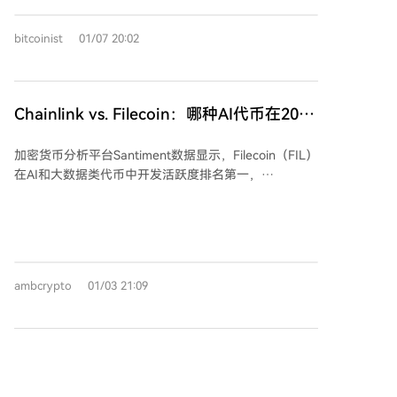
的上一次山寨币季节相比，本轮周期的上涨延迟了三个
月，潜在的“山寨季”可能出现在比特币完成其派发阶段
bitcoinist
01/07 20:02
后的第一季度。分析师指出，比特币虽然仍处于极度看
跌状态，但这为山寨币在比特币主导地位减弱时引领市
场创造了机会。他预计比特币短期内不太可能创下历史
新高，下一个价格顶部可能在10.7万至10.8万美元之
Chainlink vs. Filecoin：哪种AI代币在2026
间，较其12.6万美元以上的峰值下跌超过15%。 以太坊
年第一季度更具潜力？
则呈现混合信号：短期图表看涨程度较低，但长期图表
加密货币分析平台Santiment数据显示，Filecoin（FIL）
显示其可能创下5000至5500美元的新高。分析师还提
在AI和大数据类代币中开发活跃度排名第一，
到，ETH/白银比率表明资金正从贵金属转向加密货币，
Chainlink（LINK）和Internet Computer（ICP）分列
这预示着投资者对山寨币的兴趣复苏。 ChainHub对
二、三位。高开发活跃度通常意味着更高的用户采用率
2026年第一季度的山寨币市场持乐观态度，并指出一些
和代币需求增长潜力。 Chainlink大额钱包需求近期增
山寨币（如Dogecoin和SUI）已在2025年第四季度成功
加，储备钱包增持超9.4万枚LINK。Filecoin过去一周上
逆转并触底。他预计市场将填补10月10日的缺口，甚至
涨19.5%，且有分析师指出其历年第一季度常出现强势
可能突破这些水平，部分山寨币或重返2025年夏季的高
ambcrypto
01/03 21:09
上涨。若历史重演，FIL或有望突破3美元关键阻力位。
点。由于比特币和以太坊当前表现不及山寨币，他预计
技术分析显示，FIL长期趋势仍偏熊市，需谨慎看待近期
市场将在1月中旬出现转折点，这可能为山寨币提供进
涨幅；LINK因2025年中至8月的强势反弹，摆动结构偏
一步上涨的动力。
多，但成交量指标仍显示空头占优。从纯技术角度，
比特币2026年第一季度趋势：随着长期持
LINK目前比FIL更具买入优势。 整体而言，两者在2026
有者买入和ETF资金流向转变，熊市会继续
年第一季的表现均存在不确定性，成交量指标反映卖压