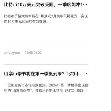
近160亿美元，两个月内增加近20亿美元，显示链上流
比特币10万美元突破受阻，一季度能冲13
动性充足。 从图表看，BNB价格自12月中旬以来横盘整
万吗？
理，未能突破921美元。MACD指标看跌，净成交量正
比特币价格大概率将在1月底或2月突破关键阻力，实现
但幅度小。代币销毁和链上活动增长可能改变这一趋
向10万美元区间的有效突破。
势，若突破921美元，BNB或重回峰值甚至更高，但需
整体市场情绪配合。 总结：BNB链计划销毁超12亿美元
代币，同时链上活动繁荣，价格虽处于盘整，但可能迎
来突破。
ambcrypto
01/08 06:02
山寨币季节将在第一季度到来？比特币、以
太坊的走势图预示其表现
一位加密货币市场专家预测，2026年第一季度将出现强
劲的“山寨币季节”，并指出近期比特币（BTC）和以太
坊（ETH）的价格走势是关键指标。分析师“ChainHub”
表示，比特币的稳定盘整和以太坊从价格下跌中的复
苏，为山寨币市场的看涨转变奠定了基础。 与2021年