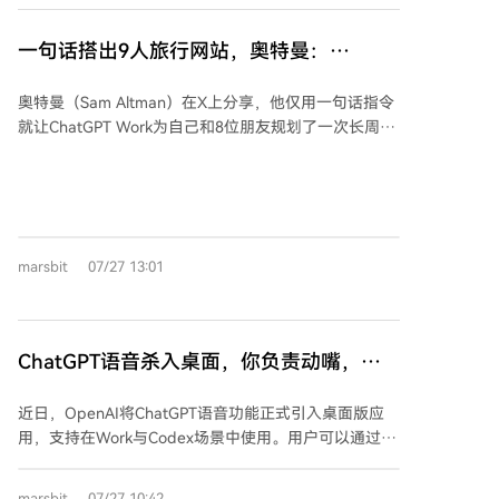
结果负责，而这些是AI无法替代的。滥用AI虽提升个人
融入提示词，他做出了一个“左边聊天、右边实时预览”
表面效率，却可能降低团队整体效能并消耗信任。
的原型，让设计师能快速创建可交互原型并分享。 这个
一句话搭出9人旅行网站，奥特曼：
内部工具因其高效，在团队务虚会上被广泛用于即兴制
ChatGPT Work名字起小了
作幻灯片，从而从“副项目”转为由Anthropic Labs正式
奥特曼（Sam Altman）在X上分享，他仅用一句话指令
孵化的产品。Claude Design定位为“前期沟通与构思工
就让ChatGPT Work为自己和8位朋友规划了一次长周末
具”，能生成幻灯片、落地页、PDF等多种视觉物料，并
旅行。指令要求AI根据聊天历史生成三个方案、搭建一
与Canva、Adobe等平台打通，但不适用于Logo生成或
个供9人讨论决策的全栈网站、并在达成共识后协助预
正式开发。 Parrott的经历表明，AI冲击下，工作节奏可
订，最后还在Gmail中起草了通知邮件。整个过程由
能失衡，但积极利用AI为自己打造新工具，能将价值转
ChatGPT Work自主完成，奥特曼仅需描述目标、审阅
向更前期的方向选择、系统构建和推动共识等环节。
方案和批准关键操作。 ChatGPT Work是OpenAI近期推
marsbit
07/27 13:01
出的智能体，专注于处理步骤复杂、耗时长的任务。其
核心能力包括：通过Plugins连接外部工具（如Gmail、
日历、Drive）、用Sites功能快速构建交互式网站和实时
数据看板、支持定时任务与自动审核。这些功能使其不
ChatGPT语音杀入桌面，你负责动嘴，一
仅能处理工作事务，也能胜任生活琐事，例如规划假
群AI负责干活
期、管理家庭日程、比较商品优惠等。 产品负责人Tibo
近日，OpenAI将ChatGPT语音功能正式引入桌面版应
Sottiaux和总裁Greg Brockman都认为“Work”这个名字
用，支持在Work与Codex场景中使用。用户可以通过语
定义得过于狭窄，ChatGPT正日益成为一个能协助处理
音直接指挥AI执行任务，如启动任务、调整优先级、协
各类事务的“个人AGI”。用户通过移动端即可发起和监
调多个智能体并行工作等，且系统能够结合本地文件、
控任务，手机成为智能体的“遥控器”，实现了跨端同
marsbit
07/27 10:42