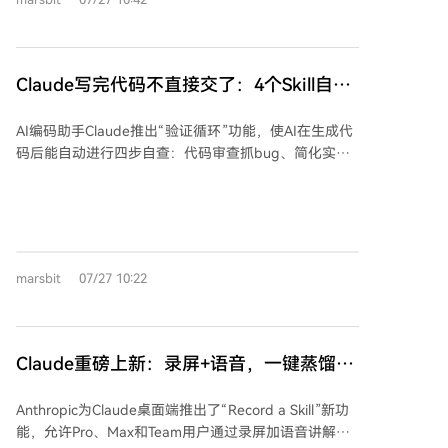
日历、邮件等上下文信息进行连续处理。此次升级基于
步。然而，AI的能力仍有边界：其数据访问范围受用户
新一代语音模型GPT-Live，实现实时听说的交互方式，
控制，关键操作（如发送邮件）仍需人工审批。目前，
大幅提升了信息输入效率。 行业人士如Andrej
授权、支付和个人数据决策等环节尚未完全自动化，但
Karpathy、马斯克等人也强调了语音输入的优势：它能
Claude写完代码不直接交了：4个Skill自查
这已展现出AI智能体向多场景深度集成的发展趋势。
以更高带宽传递复杂意图，将零碎、跳跃的思维直接传
一遍，改好再找你
递给AI，并由AI整理成清晰指令，减少了键盘输入带来
AI编码助手Claude推出“验证循环”功能，使AI在生成代
的信息损耗。语音输入不仅解放双手，更成为高效调度
码后能自动进行四步自查：代码审查抓bug、简化实现
AI的入口。 OpenAI此举旨在将ChatGPT打造为“AI工作
清冗余、端到端验证功能、核对设计规范。这一机制将
操作系统”，让用户像管理者一样通过语音指挥AI团队完
传统“生成-人工检查”流程升级为包含自动验证和修复的
成复杂工作，推动人机交互从“问答式”向“指挥式”转
闭环，旨在解决代码生成速度提升后带来的验证瓶颈。
变。未来，随着输入瓶颈的突破，人类可将更多精力集
Claude Code团队内部已使用四个核心自查技
中于决策与创造。
能：/code-review、/simplify、/verify和/design。用户
marsbit
07/27 10:22
也可根据自身需求，将重复的手动检查步骤封装为定制
化Skill，从而将团队经验沉淀为可复用的自动化流程。
验证支持四种触发模式：手动调用、嵌入任务、链式串
联或每次提交自动执行。这标志着AI编程竞争重点正从
Claude重磅上新：录屏+语音，一键蒸馏
代码生成转向自我验证能力。随着验证机制完善，AI能
Skill替自己干活
更独立可靠地运行，减少人工干预。这种基于开放标准
Anthropic为Claude桌面端推出了“Record a Skill”新功
的工作流程优化，让不同团队利用相同AI工具可能产生
能，允许Pro、Max和Team用户通过录屏加语音讲解的
显著效率差异，核心在于是否构建了有效的自动化验证