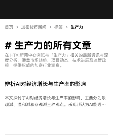
首页
加密货币新闻
标签
生产力
# 生产力的所有文章
在 HTX 新闻中心浏览与「生产力」相关的最新资讯与深
度分析。潘盖市场趋势、项目动态、技术进展及监管政
策，提供权威的加密行业洞察。
辨析AI对经济增长与生产率的影响
本文探讨了AI对经济增长与生产率的影响，主要分为乐
观派、温和派和悲观派三种观点。乐观派认为AI能通过
研发自动化推动经济爆发式增长，甚至达到“奇点”；温
和派承认AI会提升生产率，但受成本节约有限、任务暴
露度低、物理能源约束、监管伦理摩擦等多重瓶颈制
约，红利可能低于预期；悲观派则担忧AI替代劳动力会