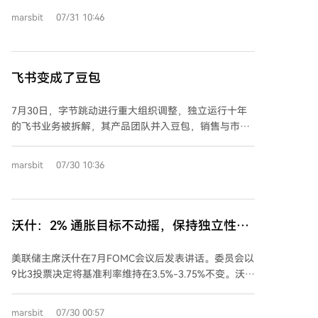
导致劳动收入份额下降，压制总需求，拖累经济增长。
marsbit
07/31 10:46
短期内（1-2年），AI对经济的支撑主要来自投资拉
动，而非生产率红利；长期来看，AI可能带来生产力革
命。中期（3-5年）可能面临三条路径：若AI需求符合
预期且瓶颈较少，可能实现“乐观”的技术繁荣，但若缺
飞书变成了豆包
乏收入再分配，可能导致社会矛盾；“温和”路径下，AI
发展面临可克服的瓶颈，经济增长温和但金融市场可能
7月30日，字节跳动进行重大组织调整，独立运行十年
出现K型分化；“悲观”路径下，AI需求不及预期或遭遇
的飞书业务被拆解，其产品团队并入豆包，销售与市场
硬瓶颈，技术红利有限，但社会冲击较小。 作者认为
团队则并入火山引擎的To B体系。这标志着飞书从追求
“温和路径”概率最大，但每条路径均非坦途，需决策者
成为独立办公平台，转变为支撑AI战略的基础设施与场
通盘考虑，平衡技术发展与社会稳定，确保可持续增
marsbit
07/30 10:36
景连接器。 文章指出，此次调整并非意味着飞书“失
长。
败”，而是反映了AI已成为企业采购的核心入口。数据显
示，飞书2026年第二季度新增客户中超九成同时采购了
其AI产品，表明客户本质是购买AI解决方案。字节跳动
沃什：2% 通胀目标不动摇，保持独立性，
因此将豆包大模型、飞书办公场景与火山引擎云服务整
关注AI变革（附全文）
合，以统一的“创造力服务平台”面向企业客户，提供端
美联储主席沃什在7月FOMC会议后发表讲话。委员会以
到端的AI解决方案。 此次重组显示，豆包正取代抖音，
9比3投票决定将基准利率维持在3.5%-3.75%不变。沃什
成为字节跳动新的组织战略重心。飞书积累的十年办公
重申2%的通胀目标是唯一红线，不存在任何弹性空间，
场景与数据，为豆包大模型提供了至关重要的落地场
若通胀持续高企，加息将是解决方案的一部分。他强调
marsbit
07/30 00:57
景，使其从C端聊天工具转型为深入企业工作流的B端生