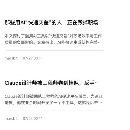
美联储保持政策独立性，不会因市场压力而偏离职责。
产力引擎。同时，字节将所有To B销售体系合并，首次
沃什宣布将实质性减少前瞻指引，希望市场更多关注经
真正围绕客户需求而非内部产品线来组织，标志着其向
济数据本身而非央行表态。他指出，在过去42天里，国
成熟To B公司逻辑的转变。 最终，这次调整揭示了AI时
债收益率大幅上升，显示金融条件已在收紧，这是市场
那些用AI“快速交差”的人，正在毁掉职场
代的新逻辑：模型能力开始重塑公司战略与组织结构，
对经济信号的反应，是积极变化。 在宏观经济层面，沃
而不仅仅是作为业务补充。字节跳动的举措可能是行业
什重点提及AI投资热潮的影响。数据显示，与AI相关的
本文探讨了滥用AI工具以“快速交差”对职场效率与工作
趋势的开端。
高科技设备和软件投资过去四个季度增长率接近20%，
质量的负面影响。文章指出，AI能快速生成结构完整、
这推高了芯片等基础设施价格。美联储正在评估这种行
看似专业的文档（如报告、方案、周报），但这些成果
业性价格上涨是否会扩散至更广泛领域，以及AI带来的
往往缺乏事实核查、专业判断和实际价值，被称为“职场
marsbit
07/29 08:11
生产率提升能否缓解整体通胀压力。他强调，围绕总供
AI垃圾”。其核心问题在于将工作成本转移给他人：生成
给和生产率的不确定性使得当前政策判断更为复杂。
者省时，接收者却需耗费更多时间核实、修正和理解。
文中举例说明：一份AI生成的方案数据来源不明、信息
失真，反而给团队制造了新任务；一份由AI润色的绩效
Claude设计师被工程师卷到掉队，反手造
反馈措辞正式却内容空泛，让下属无从改进；一个团队
出百万用户工具
过度依赖AI生成各类文档，却在客户询问依据时无人能
Claude设计师被团队工程师的AI提速甩在后面，为追赶
回答，因为无人进行过实际调研。 文章强调，AI放大了
进度，他在业余时间开发了一个小工具，这就是后来上
使用者的工作习惯差异。认真者将其作为助手，用于辅
线首周用户破百万的Claude Design。 起初，设计师
助整理、检查，但仍亲自核实与决策；敷衍者则将其视
Nate Parrott试图让AI直接生成设计方案，但效果不
marsbit
07/28 00:41
为替身，直接提交未经验证的初稿并让他人“完善”。真
佳。随后他发现突破口在于让Claude生成HTML代码，
正有价值的工作应提供新事实、做出明确判断并有人为
并将其作为一个统一的视觉画布。通过将品牌设计规范